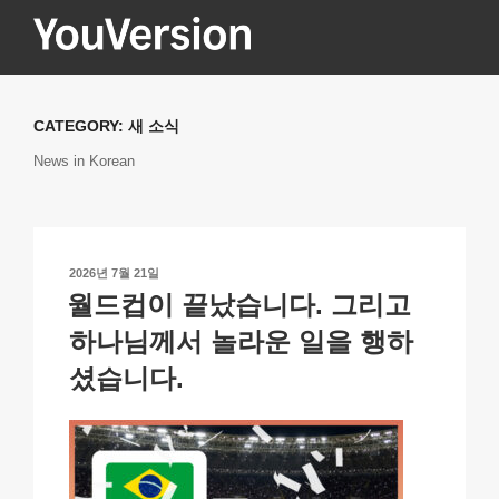
콘
텐
츠
YOUVERSION
Seeking God every day.
로
바
CATEGORY:
새 소식
로
News in Korean
가
기
작
2026년 7월 21일
성
월드컵이 끝났습니다. 그리고
일
자
하나님께서 놀라운 일을 행하
셨습니다.