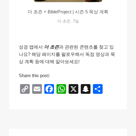
더 초즌 + BibleProject | 시즌 5 묵상 계획
더 초즌, 7일
성경 앱에서
더 초즌
과 관련된 콘텐츠를 찾고 있
나요? 해당 페이지를 팔로우해서 독점 영상과 묵
상 계획 등에 대해 알아보세요!
Share this post:
C
E
F
W
X
S
S
o
m
a
h
n
h
p
ail
c
at
a
ar
y
e
s
p
e
Li
b
A
c