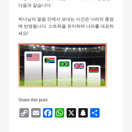
다음과 같습니다:
하나님의 말씀 안에서 보내는 시간은 나라의 총점
에 반영됩니다. 스트릭을 유지하며 나라를 대표하
세요!
Share this post:
C
E
F
W
X
S
S
o
m
a
h
n
h
p
ail
c
at
a
ar