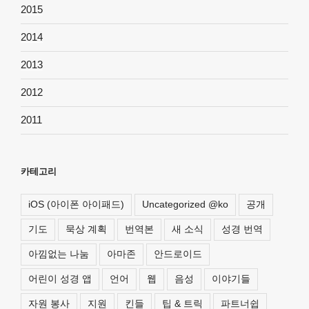
2015
2014
2013
2012
2011
카테고리
iOS (아이폰 아이패드)
Uncategorized @ko
공개
기도
묵상 계획
번역본
새 소식
성경 번역
아낌없는 나눔
아마존
안드로이드
어린이 성경 앱
언어
웹
음성
이야기들
자원 봉사
지원
킨들
팁 & 트릭
파트너쉽