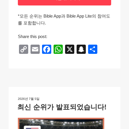
*모든 순위는 Bible App과 Bible App Lite의 참여도
를 포함합니다.
Share this post:
C
E
F
W
X
S
S
o
m
a
h
n
h
p
ail
c
at
a
ar
y
e
s
p
e
Li
b
A
c
n
o
p
h
작
2026년 7월 5일
k
o
p
at
성
최신 순위가 발표되었습니다!
일
k
자