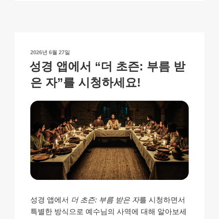
y
e
s
p
e
Li
b
A
c
n
o
p
h
작
2026년 6월 27일
k
o
p
at
성
성경 앱에서 “더 초즌: 부름 받
일
k
자
은 자”를 시청하세요!
성경 앱에서
더 초즌: 부름 받은 자
를 시청하면서
특별한 방식으로 예수님의 사역에 대해 알아보세