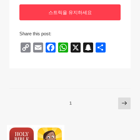
스트릭을 유지하세요
Share this post:
C
E
F
W
X
S
S
o
m
a
h
n
h
p
ail
c
at
a
ar
y
e
s
p
e
Li
b
A
c
n
o
p
h
Posts
다
페이지
1
k
o
p
at
음
pagination
k
쪽