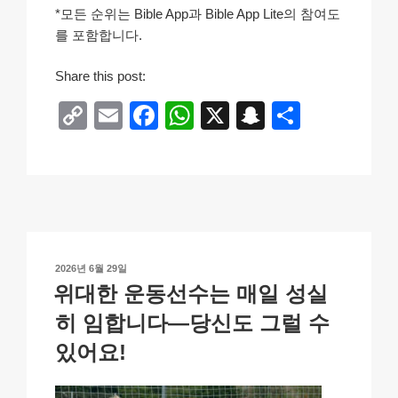
*모든 순위는 Bible App과 Bible App Lite의 참여도
를 포함합니다.
Share this post:
C
E
F
W
X
S
S
o
m
a
h
n
h
p
ail
c
at
a
ar
y
e
s
p
e
Li
b
A
c
n
o
p
h
작
2026년 6월 29일
k
o
p
at
성
위대한 운동선수는 매일 성실
일
k
자
히 임합니다—당신도 그럴 수
있어요!