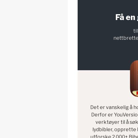
Få en 
ti
nettbrett
Det er vanskelig å h
Derfor er YouVersion
verktøyer til å søke
lydbibler, opprette
utforske 2,000+ Bib