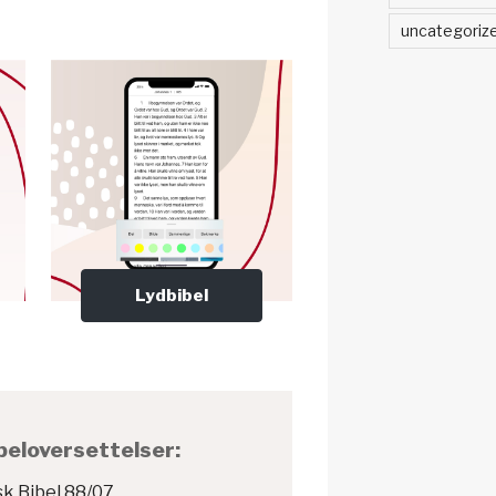
uncategoriz
Lydbibel
eloversettelser:
k Bibel 88/07