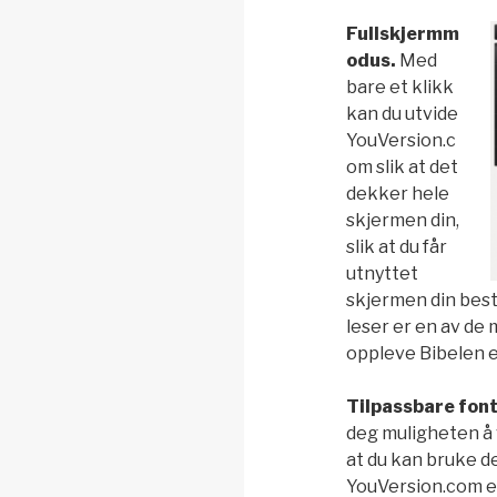
Fullskjermm
odus.
Med
bare et klikk
kan du utvide
YouVersion.c
om slik at det
dekker hele
skjermen din,
slik at du får
utnyttet
skjermen din best
leser er en av de
oppleve Bibelen e
Tilpassbare font
deg muligheten å v
at du kan bruke de
YouVersion.com er