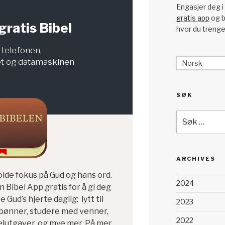
Engasjer deg i 
gratis app
og b
gratis Bibel
hvor du trenge
l telefonen,
et og datamaskinen
Norsk
SØK
Søk
etter:
ARCHIVES
olde fokus på Gud og hans ord.
2024
 Bibel App gratis for å gi deg
 Gud’s hjerte daglig: lytt til
2023
 bønner, studere med venner,
2022
elutgaver, og mye mer. På mer