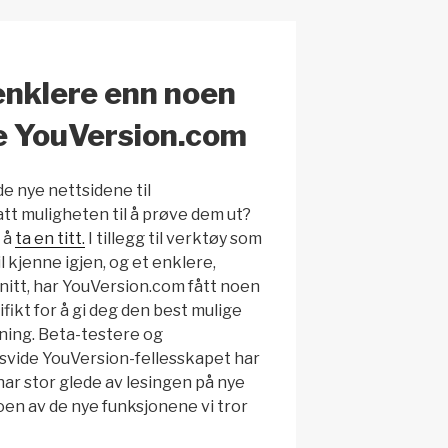
h
at
enklere enn noen
e YouVersion.com
de nye nettsidene til
tt muligheten til å prøve dem ut?
 å
ta en titt.
I tillegg til verktøy som
 kjenne igjen, og et enklere,
itt, har YouVersion.com fått noen
fikt for å gi deg den best mulige
ning. Beta-testere og
nsvide YouVersion-fellesskapet har
 har stor glede av lesingen på nye
en av de nye funksjonene vi tror