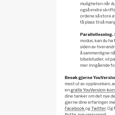
muligheten når du
også endre skrifts
ordene så store at 
få plass til så ma
Parallellesning.
modus, kan du ha 
siden av hverandr
å sammenligne når
bibelstudier, vil p
mer inngående for
Besøk gjerne YouVersio
mest ut av opplevelsen, an
en
gratis YouVersion-kon
dine tanker om det nye de
gjerne dine erfaringer me
Facebook
og
Twitter
. Og
flotte, nye ressursen!