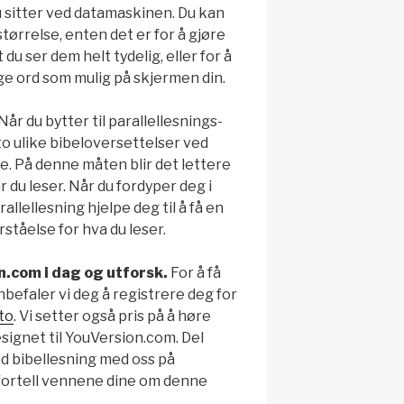
 sitter ved datamaskinen. Du kan
tørrelse, enten det er for å gjøre
du ser dem helt tydelig, eller for å
nge ord som mulig på skjermen din.
Når du bytter til parallellesnings-
to ulike bibeloversettelser ved
e. På denne måten blir det lettere
 du leser. Når du fordyper deg i
arallellesning hjelpe deg til å få en
ståelse for hva du leser.
n.com i dag og utforsk.
For å få
befaler vi deg å registrere deg for
to
. Vi setter også pris på å høre
signet til YouVersion.com. Del
d bibellesning med oss på
 fortell vennene dine om denne