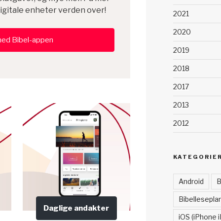
igitale enheter verden over!
2021
2020
ned Bibel-appen
2019
2018
2017
2013
2012
KATEGORIE
Android
B
Bibellesepla
Daglige andakter
iOS (iPhone i