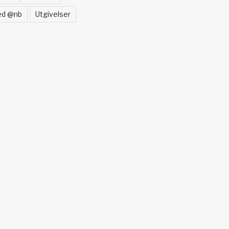
ed @nb
Utgivelser