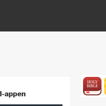
ON
el-appen