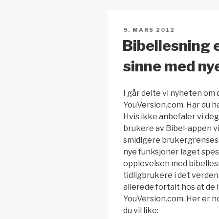
n
o
p
k
o
p
PUBLISERT
9. MARS 2012
k
Bibellesning 
sinne med ny
I går delte vi nyheten om 
YouVersion.com. Har du ha
Hvis ikke anbefaler vi deg
brukere av Bibel-appen vil
smidigere brukergrensesn
nye funksjoner laget spesi
opplevelsen med bibelles
tidligbrukere i det verde
allerede fortalt hos at de
YouVersion.com. Her er no
du vil like: