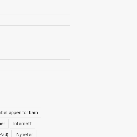
R
ibel-appen for barn
ner
Internett
Pad)
Nyheter