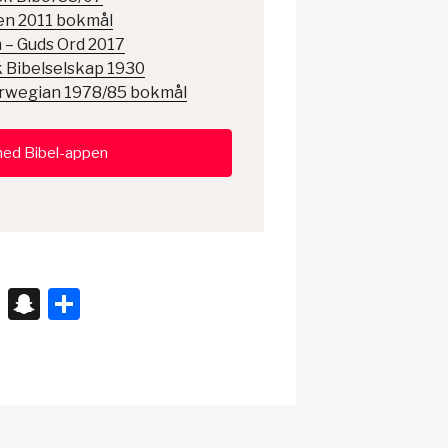
en 2011 bokmål
 – Guds Ord 2017
 Bibelselskap 1930
orwegian 1978/85 bokmål
ned Bibel-appen
X
S
S
n
h
a
ar
p
e
c