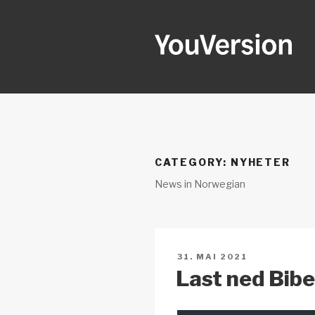
Gå
til
innhold
YOUVERSI
Seeking God every day.
CATEGORY:
NYHETER
News in Norwegian
PUBLISERT
31. MAI 2021
Last ned Bib