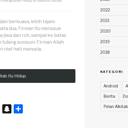
n mengubah hidup di seluruh dunia.
2022
2021
 dan berkuasa, lebih tajam
ata dua. Firman itu menusuk
2020
a jiwa dan roh, sampai ke batas
2019
n tulang sumsum. Firman Allah
n niat hati manusia.
2018
KATEGORI
itab Itu Hidup
Android
A
Berita
Do
X
S
S
Pelan Alkitab
n
h
a
ar