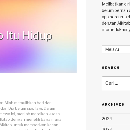
Melibatkan dir
belum pernah 
app percuma
d
dengan Alkitab
memerlukanny
b Itu Hidup
Melayu
SEARCH
Carian
untuk:
man Allah memulihkan hati dan
ARCHIVES
—dan Dia belum siap lagi. Dalam
timewa ini, marilah meraikan kuasa
2024
kitab dengan meneliti bagaimana
Alkitab untuk memberikan kesan
2023