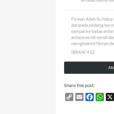
terhadap sejarah da
Firman Allah itu hidup
daripada pedang berm
sampai ke batas antar
antara sendi-sendi da
menghakimi fikiran da
IBRANI 4:12
Alk
Share this post:
C
E
F
W
o
m
a
h
p
ail
c
at