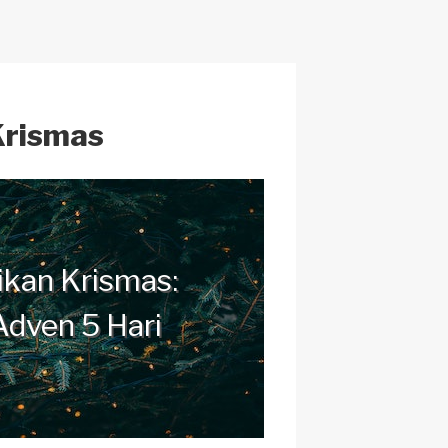
c
h
at
Krismas
kan Krismas:
Adven 5 Hari