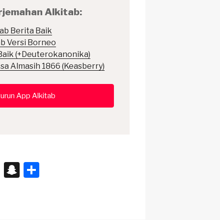
jemahan Alkitab:
tab Berita Baik
ab Versi Borneo
 Baik (+Deuterokanonika)
l Isa Almasih 1866 (Keasberry)
urun App Alkitab
X
S
S
n
h
a
ar
p
e