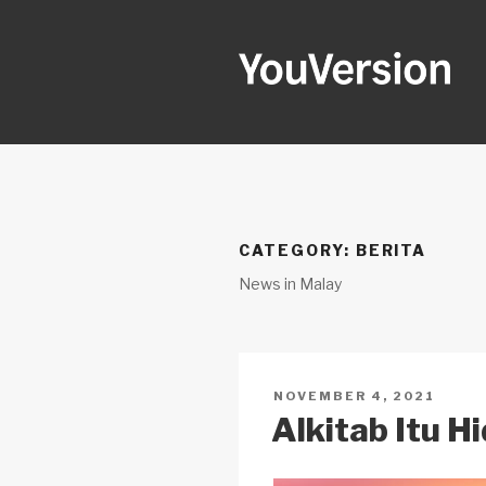
Langkau
ke
kandungan
YOUVERSI
Seeking God every day.
CATEGORY:
BERITA
News in Malay
DIKIRIM
NOVEMBER 4, 2021
PADA
Alkitab Itu H