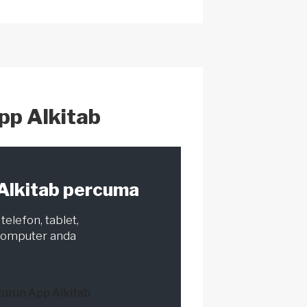
p
e
c
h
at
pp Alkitab
Alkitab percuma
telefon, tablet,
komputer anda