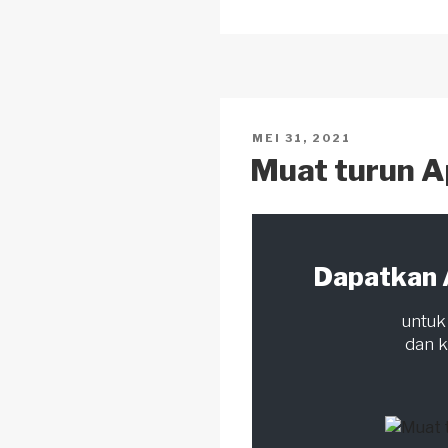
y
e
s
Li
b
A
n
o
p
k
o
p
DIKIRIM
MEI 31, 2021
k
PADA
Muat turun A
Dapatkan 
untuk 
dan 