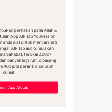
pukan perhatian pada Allah &
tulah App Alkitab YouVersion
anda alat untuk mencari hati
dengar Alkitab audio, mulakan
ama Sahabat, terokai 2,000+
dan banyak lagi. Kini, dipasang
a 400 juta peranti di seluruh
dunia!
urun App Alkitab