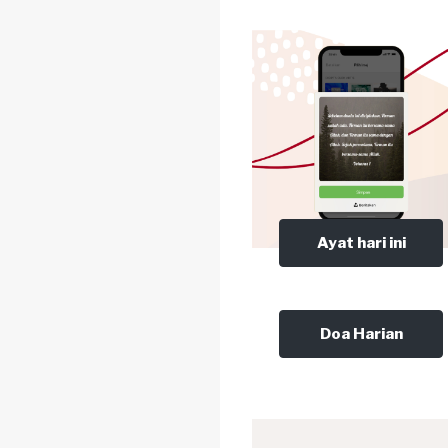
Ayat hari ini
Doa Harian