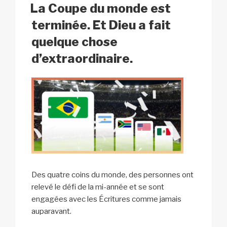
k
o
p
at
LE
La Coupe du monde est
k
terminée. Et Dieu a fait
quelque chose
d’extraordinaire.
Des quatre coins du monde, des personnes ont
relevé le défi de la mi-année et se sont
engagées avec les Écritures comme jamais
auparavant.