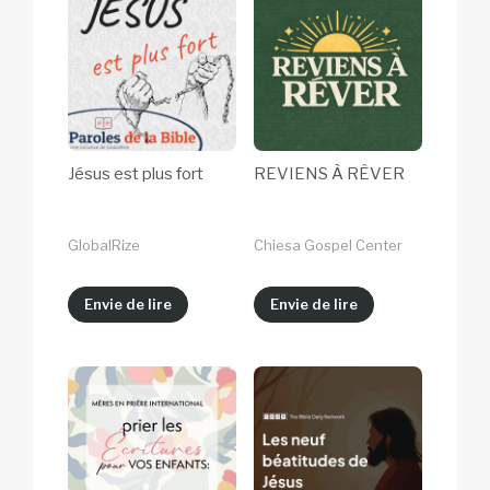
Jésus est plus fort
REVIENS À RÊVER
GlobalRize
Chiesa Gospel Center
Envie de lire
Envie de lire