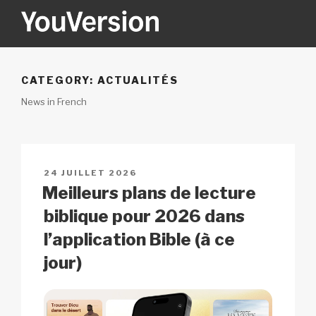
Aller
au
contenu
YOUVERSION
Seeking God every day.
principal
CATEGORY:
ACTUALITÉS
News in French
PUBLIÉ
24 JUILLET 2026
LE
Meilleurs plans de lecture
biblique pour 2026 dans
l’application Bible (à ce
jour)