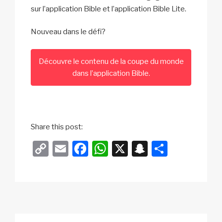
sur l’application Bible et l’application Bible Lite.
Nouveau dans le défi?
Découvre le contenu de la coupe du monde
dans l’application Bible.
Share this post:
C
E
F
W
X
S
P
o
m
a
h
n
ar
p
ail
c
at
a
ta
y
e
s
p
g
Li
b
A
c
er