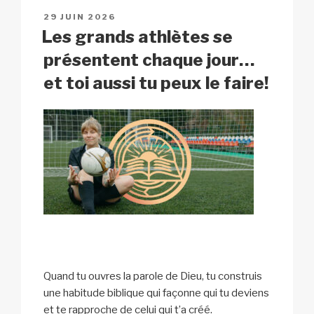
n
o
p
h
PUBLIÉ
29 JUIN 2026
k
o
p
at
LE
Les grands athlètes se
k
présentent chaque jour…
et toi aussi tu peux le faire!
Quand tu ouvres la parole de Dieu, tu construis
une habitude biblique qui façonne qui tu deviens
et te rapproche de celui qui t’a créé.