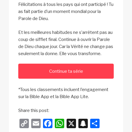
Félicitations à tous les pays qui ont participé ! Tu
as fait partie d’un moment mondial pour la
Parole de Dieu.
Et les meilleures habitudes ne s’arrêtent pas au
coup de sifflet final. Continue à ouvrir la Parole
de Dieu chaque jour. Car la Vérité ne change pas
seulement la donne. Elle vous transforme.
Continue ta série
*Tous les classements incluent l’engagement
sur la Bible App et la Bible App Lite.
Share this post:
C
E
F
W
X
S
P