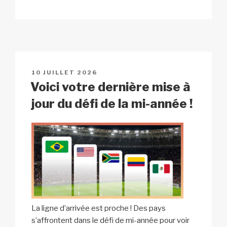
o
m
a
h
n
ar
p
ail
c
at
a
ta
y
e
s
p
g
Li
b
A
c
er
n
o
p
h
PUBLIÉ
10 JUILLET 2026
k
o
p
at
LE
Voici votre dernière mise à
k
jour du défi de la mi-année !
La ligne d’arrivée est proche ! Des pays
s’affrontent dans le défi de mi-année pour voir