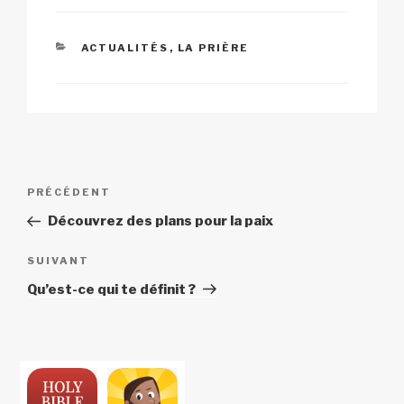
Li
b
A
c
er
n
o
p
h
CATÉGORIES
ACTUALITÉS
,
LA PRIÈRE
k
o
p
at
k
Navigation
Article
PRÉCÉDENT
de
précédent
Découvrez des plans pour la paix
l’article
Article
SUIVANT
suivant
Qu’est-ce qui te définit ?