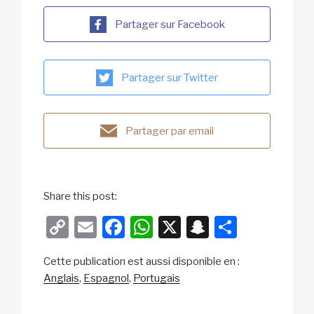
Partager sur Facebook
Partager sur Twitter
Partager par email
Share this post:
C
E
F
W
X
S
P
o
m
a
h
n
ar
Cette publication est aussi disponible en :
p
ail
c
at
a
ta
Anglais
Espagnol
Portugais
y
e
s
p
g