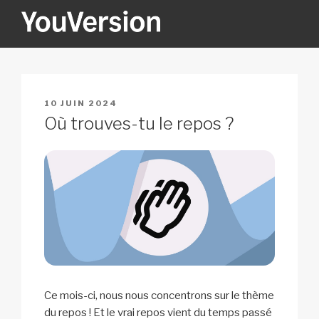
Aller
au
contenu
YOUVERSION
Seeking God every day.
principal
PUBLIÉ
10 JUIN 2024
LE
Où trouves-tu le repos ?
Ce mois-ci, nous nous concentrons sur le thème
du repos ! Et le vrai repos vient du temps passé