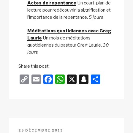
Actes de repentance
Un court plan de
lecture pour redécouvrir la signification et
l’importance de la repentance.
5 jours
Méditations quotidiennes avec Greg
Laurie
Un mois de méditations
quotidiennes du pasteur Greg Laurie.
30
jours
Share this post:
C
E
F
W
X
S
P
o
m
a
h
n
ar
p
ail
c
at
a
ta
y
e
s
p
g
Li
b
A
c
er
n
o
p
h
PUBLIÉ
25 DÉCEMBRE 2013