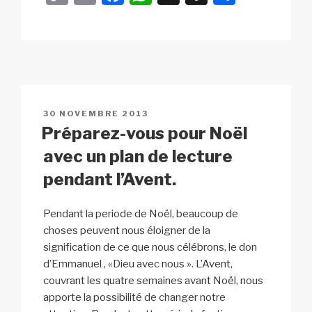
o
m
a
h
n
ar
p
ail
c
at
a
ta
y
e
s
p
g
Li
b
A
c
er
n
o
p
h
PUBLIÉ
30 NOVEMBRE 2013
k
o
p
at
LE
Préparez-vous pour Noël
k
avec un plan de lecture
pendant l’Avent.
Pendant la periode de Noël, beaucoup de
choses peuvent nous éloigner de la
signification de ce que nous célébrons, le don
d’Emmanuel , «Dieu avec nous ». L’Avent,
couvrant les quatre semaines avant Noël, nous
apporte la possibilité de changer notre