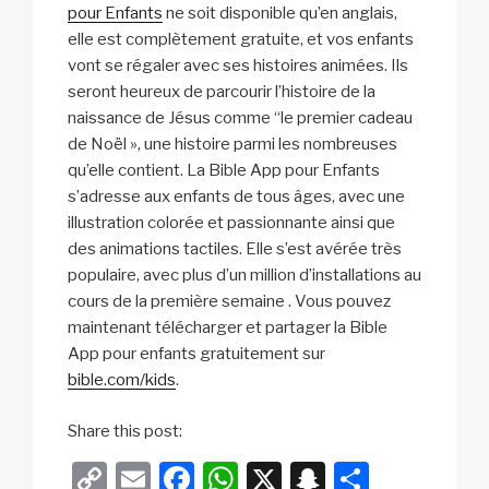
pour Enfants
ne soit disponible qu’en anglais,
elle est complètement gratuite, et vos enfants
vont se régaler avec ses histoires animées. Ils
seront heureux de parcourir l’histoire de la
naissance de Jésus comme “le premier cadeau
de Noël », une histoire parmi les nombreuses
qu’elle contient. La Bible App pour Enfants
s’adresse aux enfants de tous âges, avec une
illustration colorée et passionnante ainsi que
des animations tactiles. Elle s’est avérée très
populaire, avec plus d’un million d’installations au
cours de la première semaine . Vous pouvez
maintenant télécharger et partager la Bible
App pour enfants gratuitement sur
bible.com/kids
.
Share this post:
C
E
F
W
X
S
P