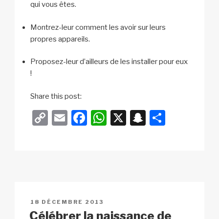
qui vous êtes.
Montrez-leur comment les avoir sur leurs
propres appareils.
Proposez-leur d’ailleurs de les installer pour eux
!
Share this post:
C
E
F
W
X
S
P
o
m
a
h
n
ar
p
ail
c
at
a
ta
y
e
s
p
g
Li
b
A
c
er
n
o
p
h
PUBLIÉ
18 DÉCEMBRE 2013
k
o
p
at
LE
Célébrer la naissance de