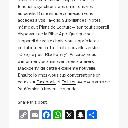
fonctions synchronisées dans tous vos
appareils. D’une simple connexion vous
accédez à vos Favoris, Surbrillances, Notes—
même aux Plans de Lecture— sur tout appareil
disposant de la Bible App. Quel que soit
l’appareil de votre choix, vous apprécierez
certainement cette toute nouvelle version
“Conçue pour Blackberry”. Assurez-vous
d’informer vos amis ayant des appareils
Blackberry, de cette excellente nouvelle.
Ensuite joignez-vous aux conversations en
cours sur
Facebook
et
Twitter
avec vos amis de
YouVersion à travers le monde!
d
a
Share this post:
i
n
C
E
F
W
X
S
P
a
a
o
m
a
h
n
ar
n
b