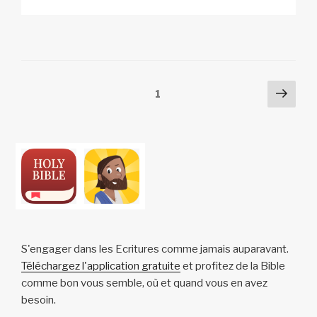
a
o
p
ail
c
at
a
ta
b
l
y
e
s
p
g
o
5
Li
b
A
c
er
l
0
1
n
o
p
h
Posts
Pag
0
Page
1
k
o
p
at
suiv
m
pagination
k
g
t
a
b
l
e
t
s
S'engager dans les Ecritures comme jamais auparavant.
Téléchargez l'application gratuite
et profitez de la Bible
comme bon vous semble, où et quand vous en avez
besoin.