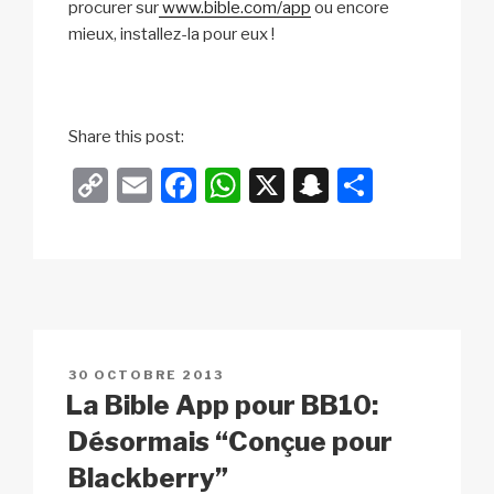
procurer sur
www.bible.com/app
ou encore
mieux, installez-la pour eux !
Share this post:
C
E
F
W
X
S
P
o
m
a
h
n
ar
p
ail
c
at
a
ta
y
e
s
p
g
Li
b
A
c
er
n
o
p
h
PUBLIÉ
30 OCTOBRE 2013
k
o
p
at
LE
La Bible App pour BB10:
k
Désormais “Conçue pour
Blackberry”