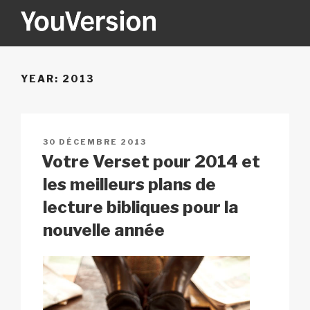
Aller
au
contenu
YOUVERSION
Seeking God every day.
principal
YEAR:
2013
PUBLIÉ
30 DÉCEMBRE 2013
LE
Votre Verset pour 2014 et
les meilleurs plans de
lecture bibliques pour la
nouvelle année