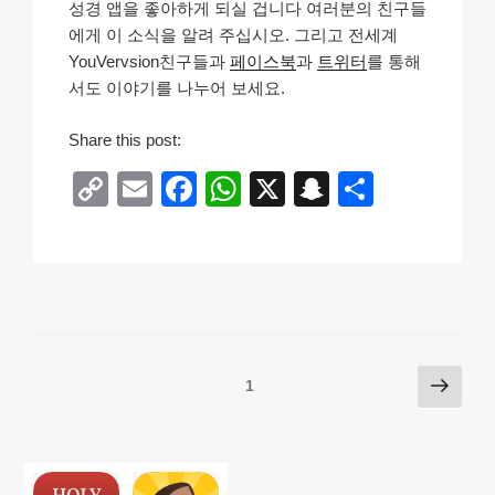
성경 앱을 좋아하게 되실 겁니다 여러분의 친구들
에게 이 소식을 알려 주십시오. 그리고 전세계
YouVervsion친구들과
페이스북
과
트위터
를 통해
서도 이야기를 나누어 보세요.
Share this post:
C
E
F
W
X
S
S
o
m
a
h
n
h
p
ail
c
at
a
ar
y
e
s
p
e
Li
b
A
c
n
o
p
h
Posts
다
페이지
1
k
o
p
at
음
pagination
k
쪽