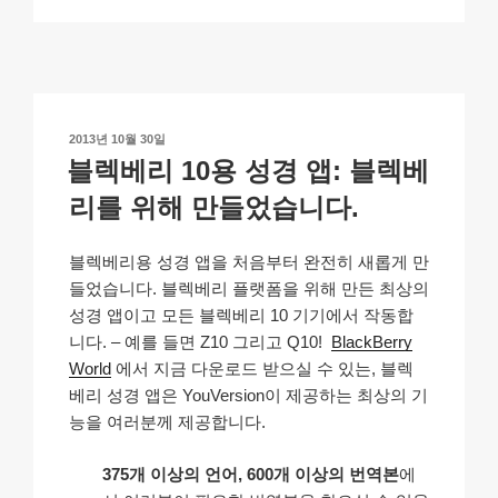
p
ail
c
at
a
ar
y
e
s
p
e
Li
b
A
c
n
o
p
h
작
2013년 10월 30일
k
o
p
at
성
블렉베리 10용 성경 앱: 블렉베
일
k
자
리를 위해 만들었습니다.
블렉베리용 성경 앱을 처음부터 완전히 새롭게 만
들었습니다. 블렉베리 플랫폼을 위해 만든 최상의
성경 앱이고 모든 블렉베리 10 기기에서 작동합
니다. – 예를 들면 Z10 그리고 Q10!
BlackBerry
World
에서 지금 다운로드 받으실 수 있는, 블렉
베리 성경 앱은 YouVersion이 제공하는 최상의 기
능을 여러분께 제공합니다.
375개 이상의 언어, 600개 이상의 번역본
에