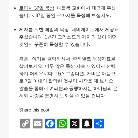
로마서 37일 묵상
나들목 교회에서 제공해 주셨
습니다. 37일 동안 로마서를 묵상해 보십시오.
제자를 위한 매일의 묵상
네비게이토에서 제공해
주셨습니다. 1년간 그리스도의 제자의 삶이 어떤
것인지 꾸준히 묵상할 수 있습니다.
혹은,
여기
를 클릭하셔서, 주제별로 묵상자료를
살펴보세요. 너무 많은 묵상 자료가 있어서 선택
하기 어려우시다구요? 그렇다면, 가벼운 마음으
로 7일 이내의 짤막한 것부터 시작을 해 보세요.
말씀을 통해서 여러분과 동행하시는 하나님의 은
혜와 사랑을 분명히 느끼실 수 있을 겁니다.
Share this post:
C
E
F
W
X
S
S
o
m
a
h
n
h