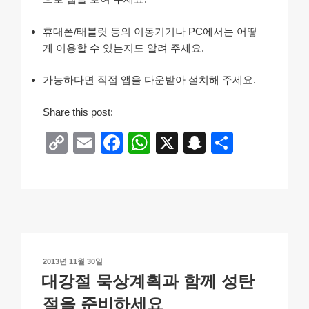
휴대폰/태블릿 등의 이동기기나 PC에서는 어떻
게 이용할 수 있는지도 알려 주세요.
가능하다면 직접 앱을 다운받아 설치해 주세요.
Share this post:
C
E
F
W
X
S
S
o
m
a
h
n
h
p
ail
c
at
a
ar
y
e
s
p
e
Li
b
A
c
n
o
p
h
작
2013년 11월 30일
k
o
p
at
성
대강절 묵상계획과 함께 성탄
일
k
자
절을 준비하세요