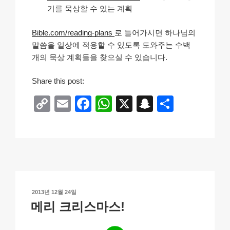
기를 묵상할 수 있는 계획
Bible.com/reading-plans
로 들어가시면 하나님의
말씀을 일상에 적용할 수 있도록 도와주는 수백
개의 묵상 계획들을 찾으실 수 있습니다.
Share this post:
C
E
F
W
X
S
S
o
m
a
h
n
h
p
ail
c
at
a
ar
y
e
s
p
e
Li
b
A
c
n
o
p
h
작
2013년 12월 24일
k
o
p
at
성
메리 크리스마스!
일
k
자