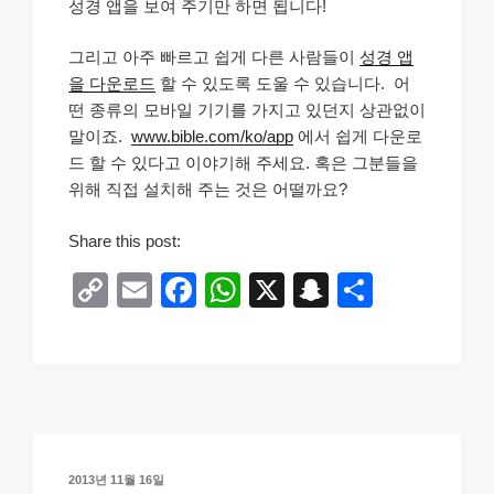
성경 앱을 보여 주기만 하면 됩니다!
그리고 아주 빠르고 쉽게 다른 사람들이
성경 앱
을 다운로드
할 수 있도록 도울 수 있습니다. 어
떤 종류의 모바일 기기를 가지고 있던지 상관없이
말이죠.
www.bible.com/ko/app
에서 쉽게 다운로
드 할 수 있다고 이야기해 주세요. 혹은 그분들을
위해 직접 설치해 주는 것은 어떨까요?
Share this post:
C
E
F
W
X
S
S
o
m
a
h
n
h
p
ail
c
at
a
ar
y
e
s
p
e
Li
b
A
c
n
o
p
h
작
2013년 11월 16일