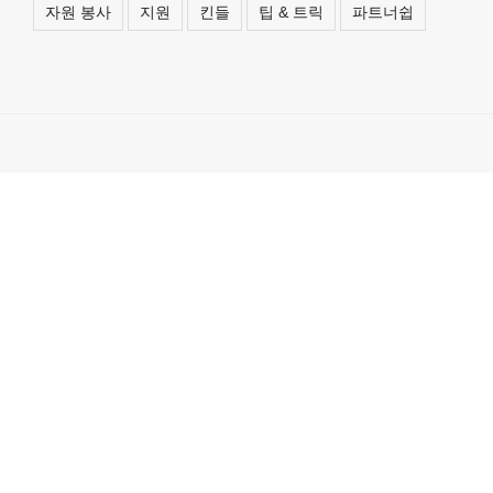
자원 봉사
지원
킨들
팁 & 트릭
파트너쉽