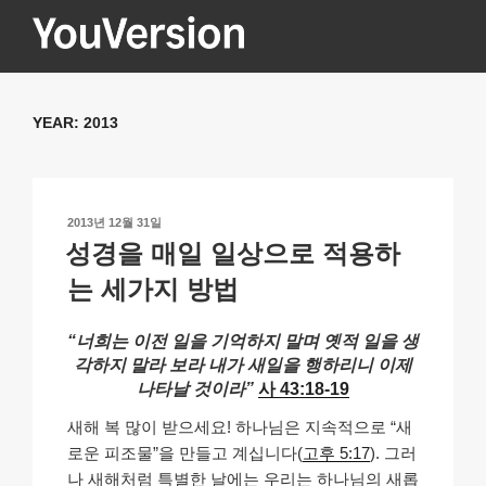
콘
텐
츠
YOUVERSION
Seeking God every day.
로
바
YEAR:
2013
로
가
기
작
2013년 12월 31일
성
성경을 매일 일상으로 적용하
일
자
는 세가지 방법
“너희는 이전 일을 기억하지 말며 옛적 일을 생
각하지 말라 보라 내가 새일을 행하리니 이제
나타날 것이라”
사 43:18-19
새해 복 많이 받으세요! 하나님은 지속적으로 “새
로운 피조물”을 만들고 계십니다(
고후 5:17
). 그러
나 새해처럼 특별한 날에는 우리는 하나님의 새롭