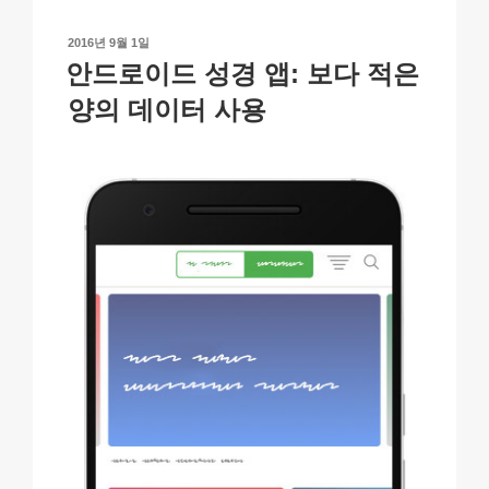
n
o
p
h
작
2016년 9월 1일
k
o
p
at
성
안드로이드 성경 앱: 보다 적은
일
k
자
양의 데이터 사용