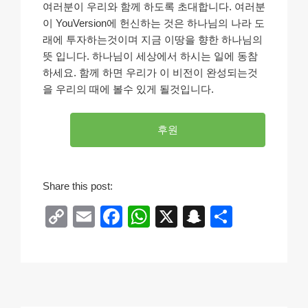
여러분이 우리와 함께 하도록 초대합니다. 여러분
이 YouVersion에 헌신하는 것은 하나님의 나라 도
래에 투자하는것이며 지금 이땅을 향한 하나님의
뜻 입니다. 하나님이 세상에서 하시는 일에 동참
하세요. 함께 하면 우리가 이 비전이 완성되는것
을 우리의 때에 볼수 있게 될것입니다.
후원
Share this post:
C
E
F
W
X
S
S
o
m
a
h
n
h
p
ail
c
at
a
ar
y
e
s
p
e
Li
b
A
c