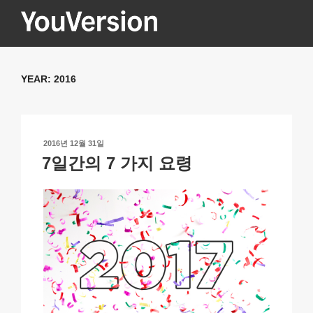
콘
텐
츠
YOUVERSION
Seeking God every day.
로
바
YEAR:
2016
로
가
기
작
2016년 12월 31일
성
7일간의 7 가지 요령
일
자