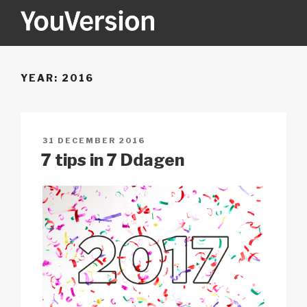
Naar
de
inhoud
YOUVERSION
Seeking God every day.
springen
YEAR:
2016
GEPLAATST
31 DECEMBER 2016
OP
7 tips in 7 Ddagen