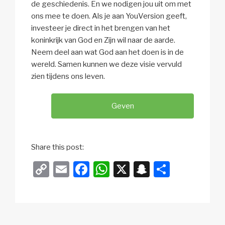
de geschiedenis. En we nodigen jou uit om met
ons mee te doen. Als je aan YouVersion geeft,
investeer je direct in het brengen van het
koninkrijk van God en Zijn wil naar de aarde.
Neem deel aan wat God aan het doen is in de
wereld. Samen kunnen we deze visie vervuld
zien tijdens ons leven.
Geven
Share this post:
C
E
F
W
X
S
D
o
m
a
h
n
el
p
ail
c
at
a
e
y
e
s
p
n