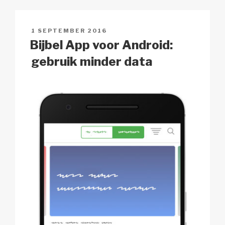
Li
b
A
c
n
o
p
h
GEPLAATST
1 SEPTEMBER 2016
k
o
p
at
OP
Bijbel App voor Android:
k
gebruik minder data