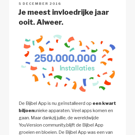
GEPLAATST
5 DECEMBER 2016
k
o
p
at
OP
Je meest invloedrijke jaar
k
ooit. Alweer.
De Bijbel App is nu geïnstalleerd op
een kwart
biljoen
unieke apparaten. Veel apps komen en
gaan. Maar dankzij jullie, de wereldwijde
YouVersion community,blijft de Bijbel App
groeien en bloeien. De Bijbel App was een van