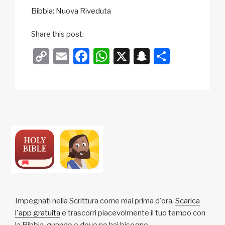
Bibbia: Nuova Riveduta
Share this post:
C
E
F
W
X
S
C
o
m
a
h
n
o
p
ail
c
at
a
n
y
e
s
p
di
Li
b
A
c
vi
n
o
p
h
di
k
o
p
at
k
Impegnati nella Scrittura come mai prima d'ora.
Scarica
l'app gratuita
e trascorri piacevolmente il tuo tempo con