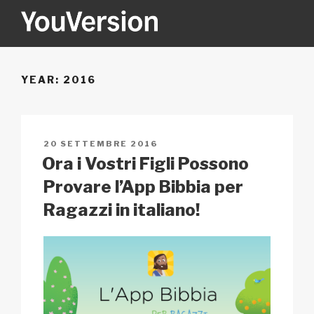
Salta
al
contenuto
YOUVERSION
Seeking God every day.
YEAR:
2016
PUBBLICATO
20 SETTEMBRE 2016
IL
Ora i Vostri Figli Possono
Provare l’App Bibbia per
Ragazzi in italiano!