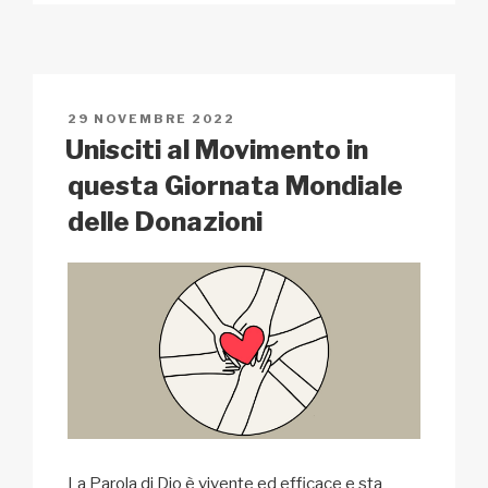
p
ail
c
at
a
n
y
e
s
p
di
Li
b
A
c
vi
n
o
p
h
di
PUBBLICATO
29 NOVEMBRE 2022
k
o
p
at
IL
Unisciti al Movimento in
k
questa Giornata Mondiale
delle Donazioni
La Parola di Dio è vivente ed efficace e sta