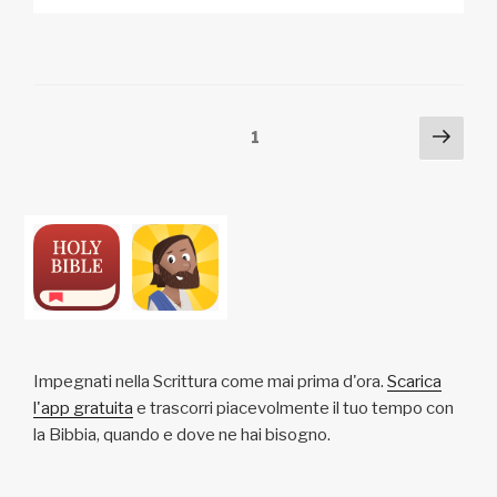
p
ail
c
at
a
n
y
e
s
p
di
Li
b
A
c
vi
n
o
p
h
di
Posts
Pagi
Pagina
1
k
o
p
at
succ
pagination
k
Impegnati nella Scrittura come mai prima d'ora.
Scarica
l'app gratuita
e trascorri piacevolmente il tuo tempo con
la Bibbia, quando e dove ne hai bisogno.