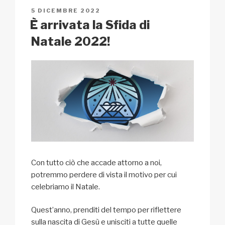
n
o
p
h
di
PUBBLICATO
5 DICEMBRE 2022
k
o
p
at
IL
È arrivata la Sfida di
k
Natale 2022!
Con tutto ciò che accade attorno a noi,
potremmo perdere di vista il motivo per cui
celebriamo il Natale.
Quest’anno, prenditi del tempo per riflettere
sulla nascita di Gesù e unisciti a tutte quelle