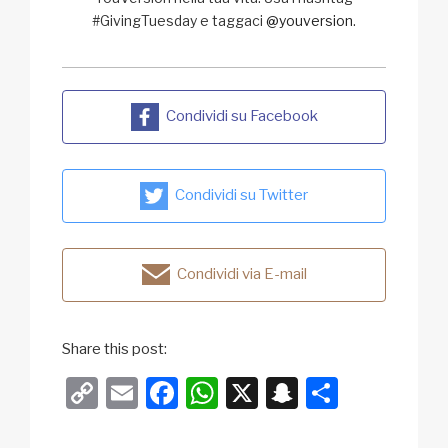
#GivingTuesday e taggaci
@youversion
.
Condividi su Facebook
Condividi su Twitter
Condividi via E-mail
Share this post:
C
E
F
W
X
S
C
o
m
a
h
n
o