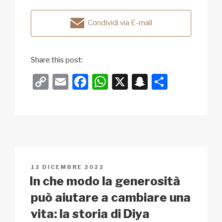
Condividi via E-mail
Share this post:
C
E
F
W
X
S
C
o
m
a
h
n
o
p
ail
c
at
a
n
y
e
s
p
di
Li
b
A
c
vi
n
o
p
h
di
PUBBLICATO
12 DICEMBRE 2022
k
o
p
at
IL
In che modo la generosità
k
può aiutare a cambiare una
vita: la storia di Diya