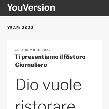
Salta
al
contenuto
YOUVERSION
Seeking God every day.
YEAR:
2022
PUBBLICATO
18 DICEMBRE 2022
IL
Ti presentiamo il Ristoro
Giornaliero
Dio vuole
ristorare