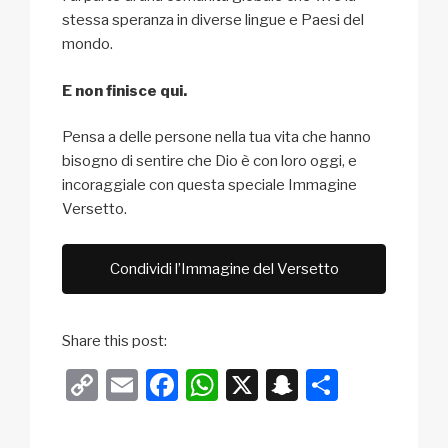
stessa speranza in diverse lingue e Paesi del
mondo.
E non finisce qui.
Pensa a delle persone nella tua vita che hanno
bisogno di sentire che Dio è con loro oggi, e
incoraggiale con questa speciale Immagine
Versetto.
Condividi l’Immagine del Versetto
Share this post:
C
E
F
W
X
S
C
o
m
a
h
n
o