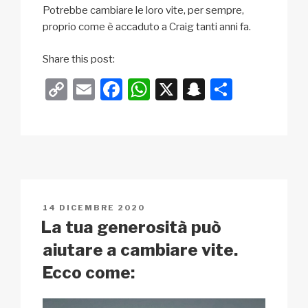
Potrebbe cambiare le loro vite, per sempre,
proprio come è accaduto a Craig tanti anni fa.
Share this post:
C
E
F
W
X
S
C
o
m
a
h
n
o
p
ail
c
at
a
n
y
e
s
p
di
Li
b
A
c
vi
n
o
p
h
di
PUBBLICATO
14 DICEMBRE 2020
k
o
p
at
IL
La tua generosità può
k
aiutare a cambiare vite.
Ecco come: