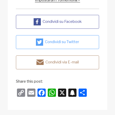
Condividi su Facebook
Condividi su Twitter
Condividi via E-mail
Share this post:
C
E
F
W
X
S
C
o
m
a
h
n
o
p
ail
c
at
a
n