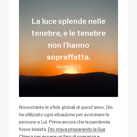
La luce splende
nelle
tenebre,
e le tenebre
non
l’hanno
sopraffatta.
Giovanni 1:5
Nonostante le sfide globali di quest’anno, Dio
ha utilizzato ogni situazione per avvicinare le
persone a Lui. Prima ancora che la pandemia
fosse iniziata,
Dio stava preparando la Sua
Chiesa per essere un faro di speranza e