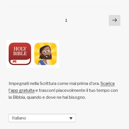
Li
b
A
c
vi
n
o
p
h
di
Posts
Pagi
Pagina
1
k
o
p
at
succ
pagination
k
Impegnati nella Scrittura come mai prima d'ora.
Scarica
l'app gratuita
e trascorri piacevolmente il tuo tempo con
la Bibbia, quando e dove ne hai bisogno.
Italiano