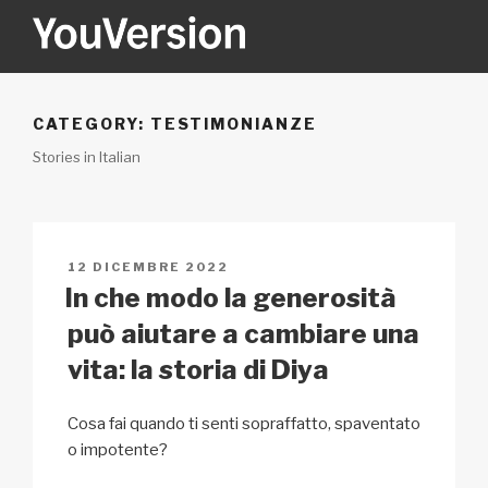
Salta
al
contenuto
YOUVERSION
Seeking God every day.
CATEGORY:
TESTIMONIANZE
Stories in Italian
PUBBLICATO
12 DICEMBRE 2022
IL
In che modo la generosità
può aiutare a cambiare una
vita: la storia di Diya
Cosa fai quando ti senti sopraffatto, spaventato
o impotente?