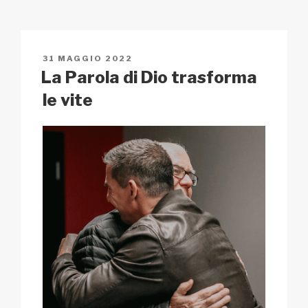
y
e
s
p
di
Li
b
A
c
vi
n
o
p
h
di
PUBBLICATO
31 MAGGIO 2022
k
o
p
at
IL
La Parola di Dio trasforma
k
le vite