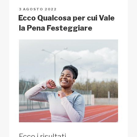
n
o
p
h
di
PUBBLICATO
3 AGOSTO 2022
k
o
p
at
IL
Ecco Qualcosa per cui Vale
k
la Pena Festeggiare
Ecco i risultati…