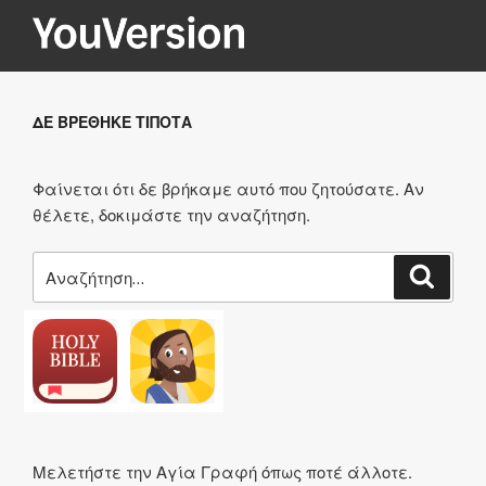
Μετάβαση
στο
περιεχόμενο
YOUVERSION
Seeking God every day.
ΔΕ ΒΡΈΘΗΚΕ ΤΊΠΟΤΑ
Φαίνεται ότι δε βρήκαμε αυτό που ζητούσατε. Αν
θέλετε, δοκιμάστε την αναζήτηση.
Αναζήτηση
Αναζή
για:
Μελετήστε την Αγία Γραφή όπως ποτέ άλλοτε.