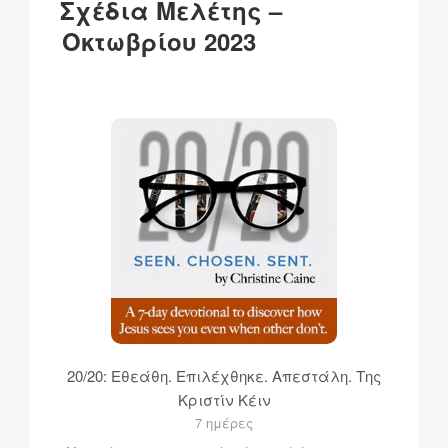
k
o
p
at
εί
ΣΤΙΣ
Σχέδια Μελέτης –
k
τ
Οκτωβρίου 2023
ε
20/20: Εθεάθη. Επιλέχθηκε. Απεστάλη. Της
Κριστίν Κέιν
7 ημέρες