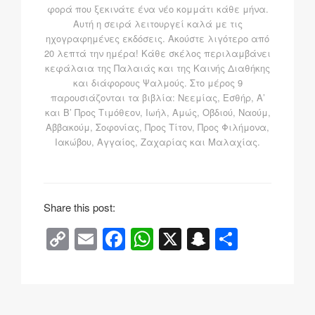
φορά που ξεκινάτε ένα νέο κομμάτι κάθε μήνα.
Αυτή η σειρά λειτουργεί καλά με τις
ηχογραφημένες εκδόσεις. Ακούστε λιγότερο από
20 λεπτά την ημέρα! Κάθε σκέλος περιλαμβάνει
κεφάλαια της Παλαιάς και της Καινής Διαθήκης
και διάφορους Ψαλμούς. Στο μέρος 9
παρουσιάζονται τα βιβλία: Νεεμίας, Εσθήρ, Α’
και Β’ Προς Τιμόθεον, Ιωήλ, Αμώς, Οβδιού, Ναούμ,
Αββακούμ, Σοφονίας, Προς Τίτον, Προς Φιλήμονα,
Ιακώβου, Αγγαίος, Ζαχαρίας και Μαλαχίας.
Share this post:
C
E
F
W
X
S
Μ
o
m
a
h
n
οι
p
ail
c
at
a
ρ
y
e
s
p
α