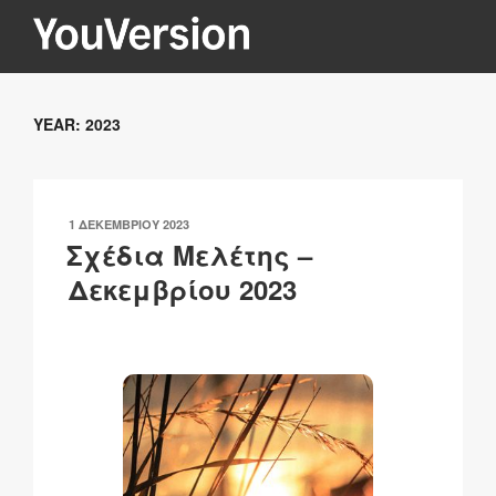
Μετάβαση
στο
περιεχόμενο
YOUVERSION
Seeking God every day.
YEAR:
2023
ΔΗΜΟΣΙΕΎΤΗΚΕ
1 ΔΕΚΕΜΒΡΊΟΥ 2023
ΣΤΙΣ
Σχέδια Μελέτης –
Δεκεμβρίου 2023