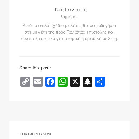
Προς Γαλάτας
3 ημέρες
Αυτό το απλό σχέδιο μελέτης θα σας οδηγήσει
στη μελέτη της προς Γαλάτας επιστολής και
είναι εξαιρετικό για ατομική ή ομαδική μελέτη.
Share this post:
C
E
F
W
X
S
Μ
o
m
a
h
n
οι
p
ail
c
at
a
ρ
y
e
s
p
α
Li
b
A
c
σ
n
o
p
h
τ
ΔΗΜΟΣΙΕΎΤΗΚΕ
1 ΟΚΤΩΒΡΊΟΥ 2023