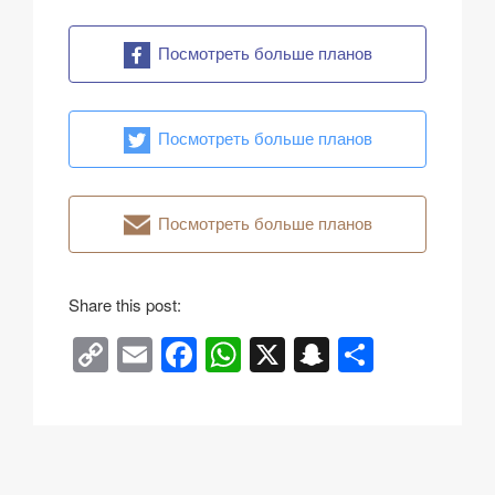
Посмотреть больше планов
Посмотреть больше планов
Посмотреть больше планов
Share this post:
C
E
F
W
X
S
О
o
m
a
h
n
тп
p
ail
c
at
a
р
y
e
s
p
а