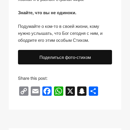
Знайте, что вы не одиноки.
Подумайте о ком-то в своей жизни, кому
нужно услышать, что Бог сегодня с ним, и
ободрите его этим особым Стихом.
Поделиться фото-стихом
Share this post:
C
E
F
W
X
S
О
o
m
a
h
n
тп
p
ail
c
at
a
р
y
e
s
p
а
Li
b
A
c
в