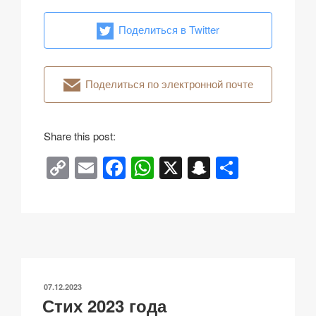
Поделиться в Twitter
Поделиться по электронной почте
Share this post:
C
E
F
W
X
S
О
o
m
a
h
n
тп
p
ail
c
at
a
р
y
e
s
p
а
Li
b
A
c
в
n
o
p
h
и
ОПУБЛИКОВАНО
07.12.2023
k
o
p
at
ть
Стих 2023 года