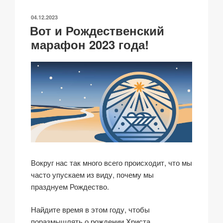
n
o
p
h
и
ОПУБЛИКОВАНО
04.12.2023
k
o
p
at
ть
Вот и Рождественский
k
марафон 2023 года!
Вокруг нас так много всего происходит, что мы
часто упускаем из виду, почему мы
празднуем Рождество.
Найдите время в этом году, чтобы
поразмышлять о рождении Христа,