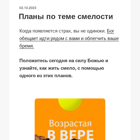
n
o
p
h
и
ОПУБЛИКОВАНО
02.10.2023
k
o
p
at
ть
Планы по теме смелости
k
Когда появляется страх, вы не одиноки.
Бог
обещает идти рядом с вами и облегчить ваше
бремя.
Положитесь сегодня на силу Божью и
узнайте, как жить смело, с помощью
одного из этих планов.