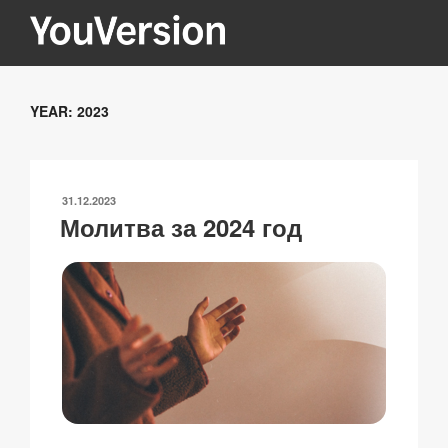
Перейти
к
содержимому
YOUVERSION
Seeking God every day.
YEAR:
2023
ОПУБЛИКОВАНО
31.12.2023
Молитва за 2024 год