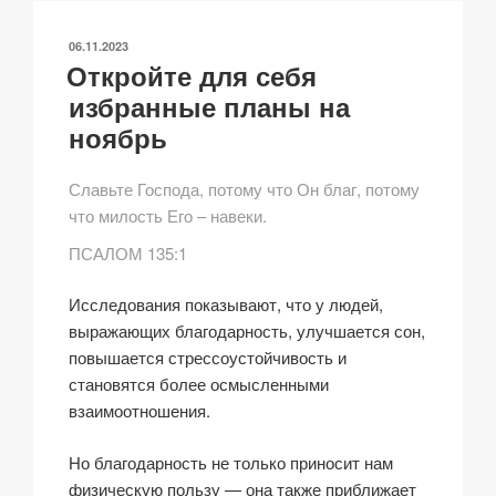
Li
b
A
c
в
n
o
p
h
и
ОПУБЛИКОВАНО
06.11.2023
k
o
p
at
ть
Откройте для себя
k
избранные планы на
ноябрь
Славьте Господа, потому что Он благ, потому
что милость Его – навеки.
ПСАЛОМ 135:1
Исследования показывают, что у людей,
выражающих благодарность, улучшается сон,
повышается стрессоустойчивость и
становятся более осмысленными
взаимоотношения.
Но благодарность не только приносит нам
физическую пользу — она также приближает