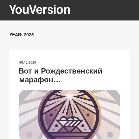
Перейти
к
содержимому
YOUVERSION
Seeking God every day.
YEAR:
2025
ОПУБЛИКОВАНО
08.12.2025
Вот и Рождественский
марафон…