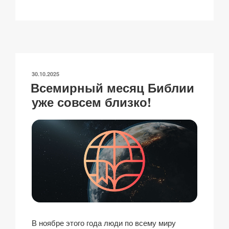
o
m
a
h
n
тп
p
ail
c
at
a
р
y
e
s
p
а
Li
b
A
c
в
n
o
p
h
и
ОПУБЛИКОВАНО
30.10.2025
k
o
p
at
ть
Всемирный месяц Библии
k
уже совсем близко!
В ноябре этого года люди по всему миру