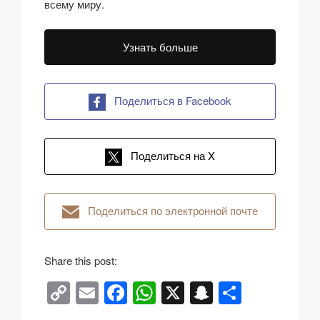
всему миру.
Узнать больше
Поделиться в Facebook
Поделиться на X
Поделиться по электронной почте
Share this post:
C
E
F
W
X
S
О
o
m
a
h
n
тп