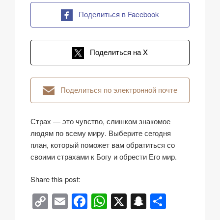
Поделиться в Facebook
Поделиться на X
Поделиться по электронной почте
Страх — это чувство, слишком знакомое
людям по всему миру. Выберите сегодня
план, который поможет вам обратиться со
своими страхами к Богу и обрести Его мир.
Share this post:
C
E
F
W
X
S
О
o
m
a
h
n
тп