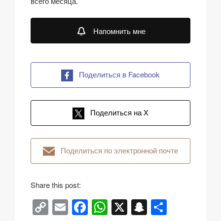
всего месяца.
Напомнить мне
Поделиться в Facebook
Поделиться на X
Поделиться по электронной почте
Share this post:
C
E
F
W
X
S
О