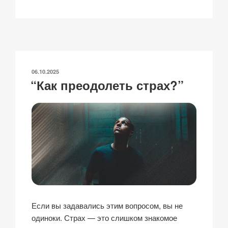
o
m
a
h
n
тп
p
ail
c
at
a
р
y
e
s
p
а
Li
b
A
c
в
n
o
p
h
и
ОПУБЛИКОВАНО
06.10.2025
k
o
p
at
ть
“Как преодолеть страх?”
k
Если вы задавались этим вопросом, вы не
одиноки. Страх — это слишком знакомое