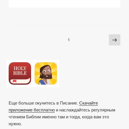
p
ail
c
at
a
р
y
e
s
p
а
Li
b
A
c
в
n
o
p
h
и
Posts
Сле
Страница
1
k
o
p
at
ть
pagination
стра
k
Еще больше окунитесь в Писание.
Скачайте
приложение бесплатно
и наслаждайтесь регулярным
чтением Библии именно там и тогда, когда вам это
нужно.