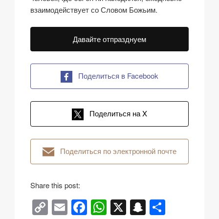
взаимодействует со Словом Божьим.
Давайте отпразднуем
Поделиться в Facebook
Поделиться на X
Поделиться по электронной почте
Share this post:
C
E
F
W
X
S
О