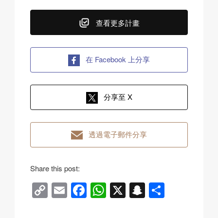
查看更多計畫
在 Facebook 上分享
分享至 X
透過電子郵件分享
Share this post:
C
E
F
W
X
S
分
o
m
a
h
n
享