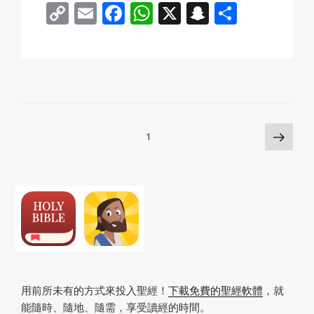
C
E
F
W
X
S
分
o
m
a
h
n
享
p
ail
c
at
a
y
e
s
p
Li
b
A
c
n
o
p
h
Posts
下
頁
1
k
o
p
at
一
pagination
k
頁
用前所未有的方式來投入聖經！
下載免費的聖經軟體
，就
能隨時、隨地、隨需，享受讀經的時間。