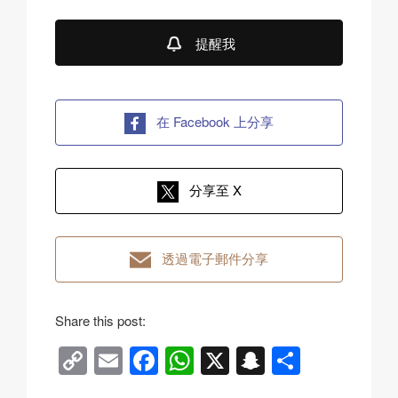
提醒我
在 Facebook 上分享
分享至 X
透過電子郵件分享
Share this post:
C
E
F
W
X
S
分
o
m
a
h
n
享