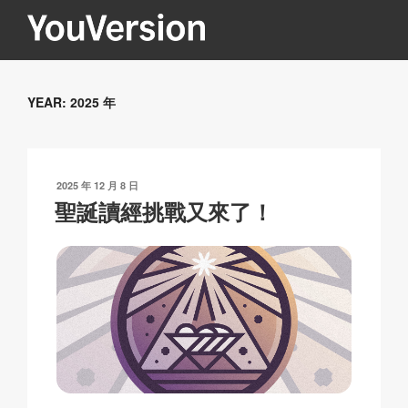
跳
至
內
YOUVERSION
Seeking God every day.
容
YEAR:
2025 年
發
2025 年 12 月 8 日
表
聖誕讀經挑戰又來了！
於