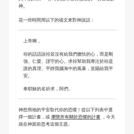
神。
花一些時間用以下的禱文來對神說話：
上帝啊，
祢的話語說祢並沒有給我們膽怯的心，而是剛
強、仁愛、謹守的心。求祢幫助我專注於祢是
誰的真理。平靜我腦海中的風暴，並賜給我平
安。
奉耶穌的名祈求，阿們。
神想用祂的平安取代你的恐懼！從以下列表中選
擇一個計畫，或
瀏覽所有關於恐懼的計畫
，今天
就在神面前思考這個主題。