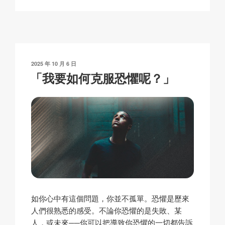
p
ail
c
at
a
y
e
s
p
Li
b
A
c
n
o
p
h
發
2025 年 10 月 6 日
k
o
p
at
表
「我要如何克服恐懼呢？」
於
k
如你心中有這個問題，你並不孤單。恐懼是歷來
人們很熟悉的感受。不論你恐懼的是失敗、某
人，或未來──你可以把導致你恐懼的一切都告訴