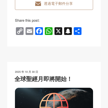
透過電子郵件分享
Share this post:
C
E
F
W
X
S
分
o
m
a
h
n
享
p
ail
c
at
a
y
e
s
p
Li
b
A
c
n
o
p
h
發
2025 年 10 月 30 日
k
o
p
at
表
全球聖經月即將開始！
於
k