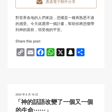
透過電子郵件分享
對世界各地的人們來說，恐懼是一種再熟悉不過
的感受。今天就選擇一個計畫，幫助你將恐懼帶
到神的面前，領受祂的平安。
Share this post:
C
E
F
W
X
S
分
o
m
a
h
n
享
p
ail
c
at
a
y
e
s
p
Li
b
A
c
n
o
p
h
發
2025 年 8 月 18 日
k
o
p
at
表
「神的話語改變了一個又一個
於
k
的生命⋯⋯」