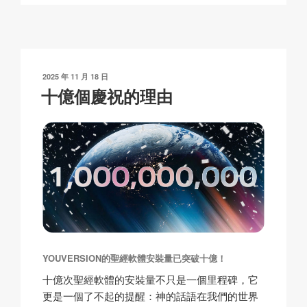
p
ail
c
at
a
y
e
s
p
Li
b
A
c
n
o
p
h
發
2025 年 11 月 18 日
k
o
p
at
表
十億個慶祝的理由
於
k
YOUVERSION的聖經軟體安裝量已突破十億！
十億次聖經軟體的安裝量不只是一個里程碑，它
更是一個了不起的提醒：神的話語在我們的世界