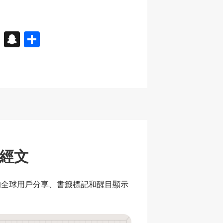
X
S
分
n
享
a
p
c
h
at
度經文
sion 的全球用戶分享、書籤標記和醒目顯示