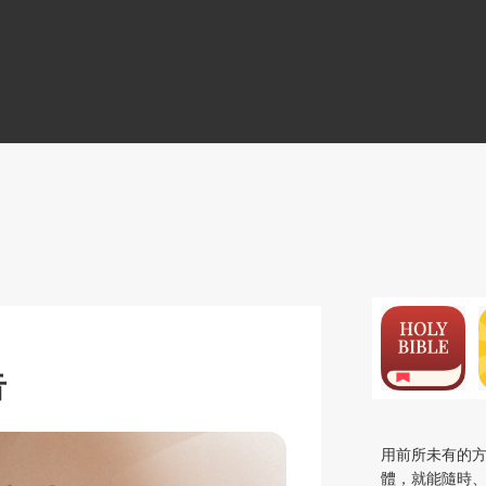
N
告
用前所未有的
體
，就能隨時