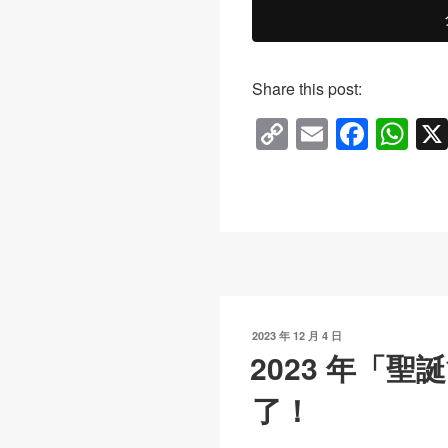
Share this post:
C
E
F
W
o
m
a
h
p
ail
c
at
y
e
s
Li
b
A
n
o
p
k
o
p
發
2023 年 12 月 4 日
k
表
2023 年「
於
了！