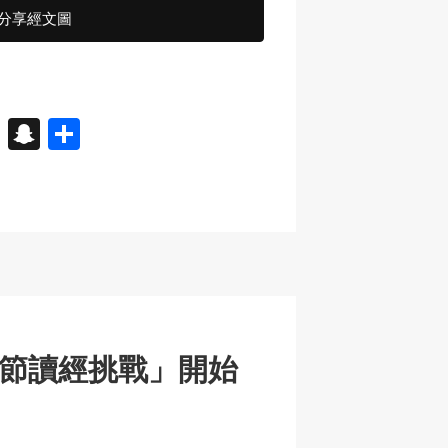
分享經文圖
X
S
分
n
享
a
p
c
h
at
聖誕節讀經挑戰」開始