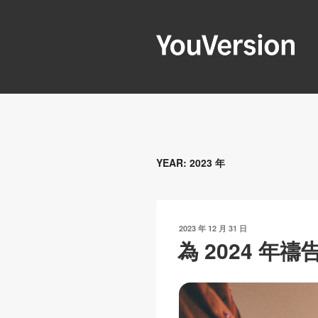
跳
至
內
容
YOUVERSIO
Seeking God every day.
YEAR:
2023 年
發
2023 年 12 月 31 日
表
為 2024 年禱
於