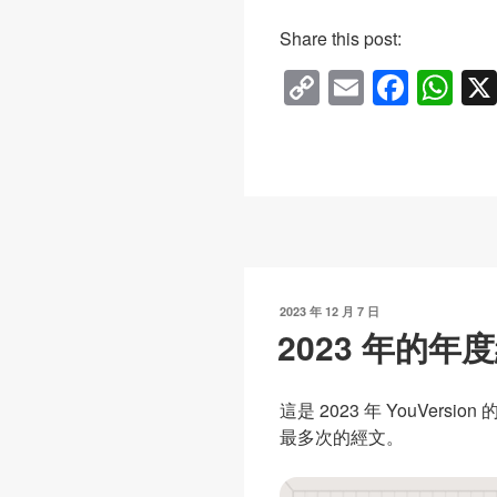
Share this post:
C
E
F
W
o
m
a
h
p
ail
c
at
y
e
s
Li
b
A
n
o
p
k
o
p
發
2023 年 12 月 7 日
k
表
2023 年的年
於
這是 2023 年 YouVer
最多次的經文。