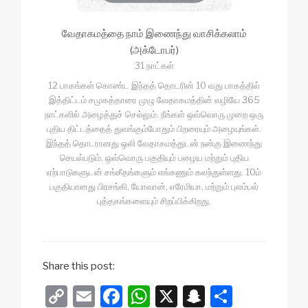
வேதாகமத்தை நாம் இணைந்து வாசிக்கலாம்
(அக்டோபர்)
31 நாட்கள்
12 பாகங்கள் கொண்ட இந்தத் தொடரின் 10 வது பாகத்தில்
இத்திட்டம் சமுகத்தாரை முழு வேதாகமத்தின் வழியே 365
நாட்களில் அழைத்துச் செல்லும். நீங்கள் ஒவ்வொரு முறை ஒரு
புதிய திட்டத்தைத் துவங்கும்போதும் பிறரையும் அழையுங்கள்.
இந்தத் தொடரானது ஒலி வேதாகமத்துடன் நன்கு இணைந்து
செயல்படும். ஒவ்வொரு பகுதியும் பழைய மற்றும் புதிய
ஏற்பாடுகளுடன் சங்கீதங்களும் எங்கணும் கலந்துள்ளது. 10ம்
பகுதியானது பிரசங்கி, யோவான், எரேமியா, மற்றும் புலம்பல்
புத்தகங்களையும் சிறப்பிக்கிறது.
Share this post:
C
E
F
W
X
S
S