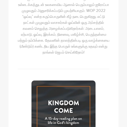
உள்ளடக்கத்துடன் உலகளாவிய ஆனால் பெரும்பாலும் ஐரோப்பா
முழுவதும் அனுசரிக்கப்படும் முயற்சியாகும். WOP 2022
“ஒய்வு” என்ற கருப்பொருளின் கீழ் நடைபெறுகிறது. எட்டு
நாட்கள் முழுவதும் வாசகர்கள் ஓய்வின் ஒரு அம்சத்தில்
கவனம் செலுத்த அழைக்கப்படுகிறார்கள்: அடையாளம்,
ஏற்பாடு, ஓய்வு, இரக்கம், நினைவு, மகிழ்ச்சி, பெருந்தன்மை
மற்றும் நம்பிக்கை. தேவனின் தாளத்தின்படி ஒரு வாழ்க்கையை
(மீண்டும்) கண்டறிய இந்த பொருள் உங்களுக்கு உதவும் என்று
நாங்கள் ஜெபம் செய்கிறோம்!