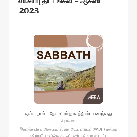
வாசிப்பு திட்டங்கள் – ஆகஸ்ட்
k
2023
ஒய்வு நாள் – தேவனின் தாளத்தின்படி வாழ்வது
8 நாட்கள்
இவாஞ்சலிகல் அலையன்ஸ் வீக் ஆஃப் பிரேயர் (WOP) என்பது
ஐரோப்பிய சுவிசேஷக் கூட்டணியால் வழங்கப்பட்ட