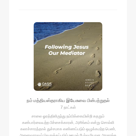
நம் மத்தியஸ்தராகிய இயேசுவை பின்பற்றுதல்
7 நாட்கள்
சாலை ஓரத்திலிருந்து நம்பிக்கையின்றி கதறும்
கண்பார்வையற்ற பிச்சைக்காரன், அசிங்கம் என்று சொல்லி
கலாச்சாரத்தால் துச்சமாக எண்ணப்படும் ஒழுக்கமற்ற பெண்,
அனைவராலும் வெறுக்கப்படும் ஊழல் பேர்வழியான அரசாங்க