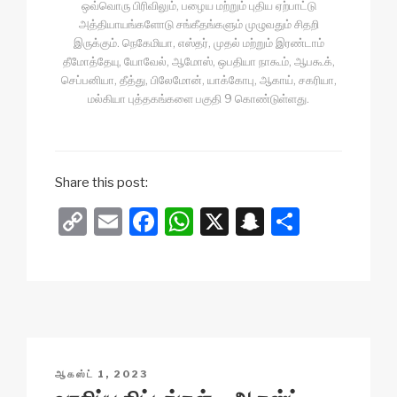
ஒவ்வொரு பிரிவிலும், பழைய மற்றும் புதிய ஏற்பாட்டு
அத்தியாயங்களோடு சங்கீதங்களும் முழுவதும் சிதறி
இருக்கும். நெகேமியா, எஸ்தர், முதல் மற்றும் இரண்டாம்
தீமோத்தேயு, யோவேல், ஆமோஸ், ஒபதியா நாகூம், ஆபகூக்,
செப்பனியா, தீத்து, பிலேமோன், யாக்கோபு, ஆகாய், சகரியா,
மல்கியா புத்தகங்களை பகுதி 9 கொண்டுள்ளது.
Share this post:
C
E
F
W
X
S
S
o
m
a
h
n
h
p
ail
c
at
a
ar
y
e
s
p
e
Li
b
A
c
n
o
p
h
POSTED
ஆகஸ்ட் 1, 2023
k
o
p
at
ON