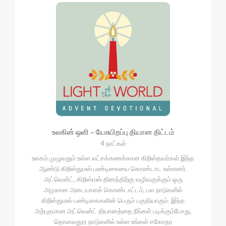
உலகின் ஒளி – யேசுபிறப்பு தியான திட்டம்
4 நாட்கள்
உலகம் முழுவதும் உள்ள லட்சக்கணக்கான கிறிஸ்தவர்கள் இந்த
ஆண்டு கிறிஸ்துமஸ் பண்டிகையை கொண்டாட உள்ளனர்.
அட்வென்ட், கிறிஸ்மஸ் தினத்திற்கு வழிவகுக்கும் ஒரு
அழகான அடையாளக் கொண்டாட்டம், பல நாடுகளில்
கிறிஸ்துமஸ் பண்டிகைகளின் பெரும் பகுதியாகும். இந்த
அற்புதமான அட்வென்ட் தியானத்தை நீங்கள் படிக்கும்போது,
தொலைதூர நாடுகளில் உள்ள உங்கள் சகோதர