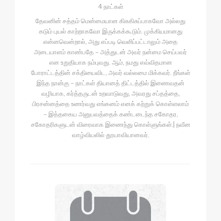
4 நாட்கள்
தேவனின் சத்தம் மென்மையான கிசுகிசுப்பாகவோ அல்லது
கடும் புயல் காற்றாகவோ இருக்கக்கூடும். முக்கியமானது
என்னவென்றால், அது எப்படி வெளிப்பட்டாலும் அதை
அடையாளம் காண்பதே – அத்துடன் அவர் நன்மை செய்பவர்
என உறுதியாக நம்புவது. ஆம், நமது எவ்விதமான
போராட்டத்தின் சக்தியைவிட, அவர் வல்லமை மிக்கவர். நீங்கள்
இந்த நான்கு – நாட்கள் தியானத் திட்டத்தில் இணைவதன்
வழியாக, கர்த்தருடன் உறவாடுவது, அவரது சப்தத்தை,
பிரசன்னத்தை உணர்வது எங்கனம் எனக் கற்றுக் கொள்ளலாம்
– இத்தகைய அனுபவத்தைக் கண்டடைந்த சகோதர,
சகோதரிகளுடன் விரைவாக இணைந்து கொள்ளுங்கள்.| நவீன
வாழ்வியலில் தூயாவியானவர்.