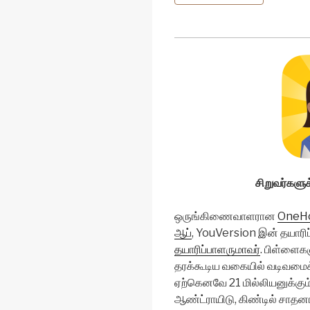
சிறுவர்களுக
ஒருங்கிணைவாளரான
OneH
ஆப்
, YouVersion இன் தயாரிப
தயாரிப்பாளருமாவர்
. பிள்ளைக
தரக்கூடிய வகையில் வடிவமைக்க
ஏற்கெனவே 21 மில்லியனுக்கு
ஆண்ட்ராயிடு, கிண்டில் சாதனங