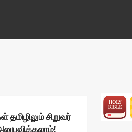
ON
் தமிழிலும் சிறுவர்
அனுபவிக்கலாம்!