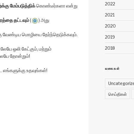
2022
்க்கு மேம்படுத்திக்
கொண்டீர்களா என்று
2021
ரத்தை தட்டவும்
(
) அது
2020
கு வேண்டிய மொழியை தேர்ந்தெடுக்கவும்.
2019
2018
லேயே ஒலி கேட்கும், மற்றும்
ேயே தோன்றும்!
வகைகள்
எங்களுக்கு உதவுங்கள்!
Uncategoriz
செய்திகள்