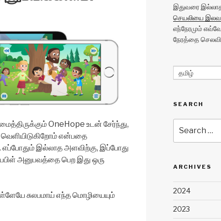
இதுவரை இல்லாத 
செயலியை இலவச
எந்நேரமும் எவ்
நேரத்தை செலவிட
தமிழ்
SEARCH
Search
ைத்திருக்கும் OneHope உடன் சேர்ந்து,
for:
ல் வெளியிடுகிறோம் என்பதை
். எப்போதும் இல்லாத அளவிற்கு, இப்போது
ைபிள் அனுபவத்தை பெற இது ஒரு
ARCHIVES
2024
ுள்ளேயே சுலபமாய் எந்த மொழியையும்
2023