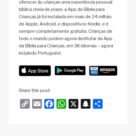
oferecer às crianças uma experiência pessoal
bíblica cheia de praze, a App da Bíblia para
Crianças já foi instalada em mais de 24 milhão
de Apple, Android, e dispositivos Kindle, e é
sempre completamente gratuita. Crianças de
todo o mundo podem agora desfrutar da App
da Bíblia para Crianças, em 38 idiomas – agora
incluíndo Português!
Share this post:
C
E
F
W
X
S
S
o
m
a
h
n
h
p
ail
c
at
a
ar
y
e
s
p
e