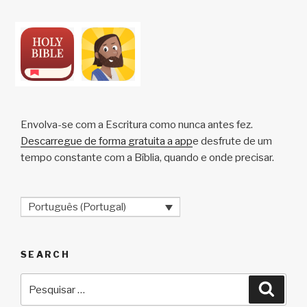
Li
b
A
c
n
o
p
h
k
o
p
at
k
Envolva-se com a Escritura como nunca antes fez.
Descarregue de forma gratuita a app
e desfrute de um
tempo constante com a Bíblia, quando e onde precisar.
Português (Portugal)
SEARCH
Pesquisar
Pesqu
por: