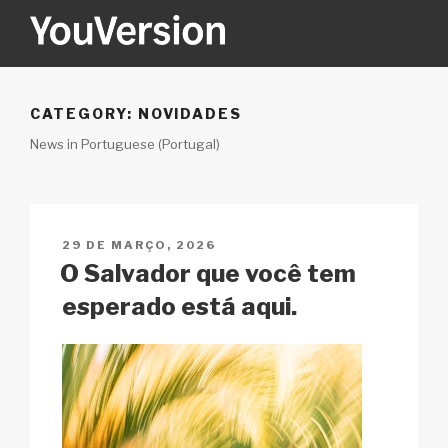
Saltar
para
o
YOUVERSION
Seeking God every day.
conteúdo
CATEGORY:
NOVIDADES
News in Portuguese (Portugal)
PUBLICADO
29 DE MARÇO, 2026
EM
O Salvador que você tem
esperado está aqui.