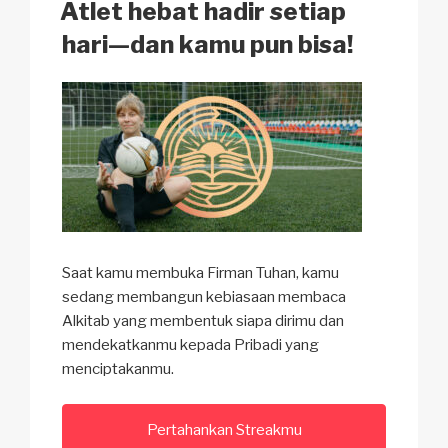
k
o
p
at
ON
Atlet hebat hadir setiap
k
hari—dan kamu pun bisa!
Saat kamu membuka Firman Tuhan, kamu
sedang membangun kebiasaan membaca
Alkitab yang membentuk siapa dirimu dan
mendekatkanmu kepada Pribadi yang
menciptakanmu.
Pertahankan Streakmu