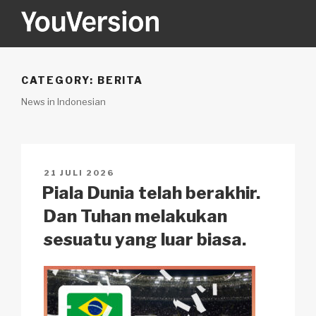
Skip
to
content
YOUVERSION
Seeking God every day.
CATEGORY:
BERITA
News in Indonesian
POSTED
21 JULI 2026
ON
Piala Dunia telah berakhir.
Dan Tuhan melakukan
sesuatu yang luar biasa.