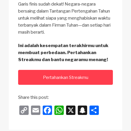
Garis finis sudah dekat! Negara-negara
bersaing dalam Tantangan Pertengahan Tahun
untuk melihat siapa yang menghabiskan waktu
terbanyak dalam Firman Tuhan—dan setiap hari
masih berarti.
Ini adalah kesempatan terakhirmu untuk
membuat perbedaan. Pertahankan
Streakmu dan bantu negaramu menang!
Pertahankan Streakmu
Share this post:
C
E
F
W
X
S
S
o
m
a
h
n
h
p
ail
c
at
a
ar