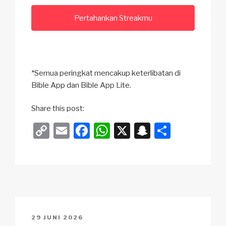
Pertahankan Streakmu
*Semua peringkat mencakup keterlibatan di
Bible App dan Bible App Lite.
Share this post:
C
E
F
W
X
S
S
o
m
a
h
n
h
p
ail
c
at
a
ar
y
e
s
p
e
Li
b
A
c
n
o
p
h
POSTED
29 JUNI 2026