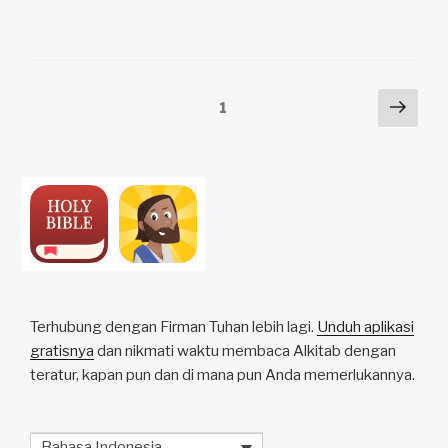
y
e
s
p
e
Li
b
A
c
n
o
p
h
Posts
Next
Page
1
k
o
p
at
pag
pagination
k
Terhubung dengan Firman Tuhan lebih lagi.
Unduh aplikasi
gratisnya
dan nikmati waktu membaca Alkitab dengan
teratur, kapan pun dan di mana pun Anda memerlukannya.
Bahasa Indonesia