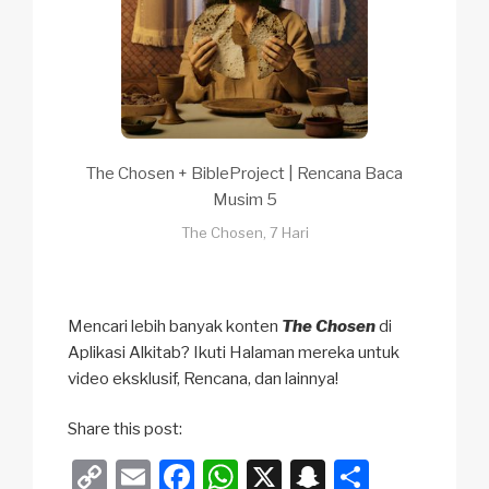
The Chosen + BibleProject | Rencana Baca
Musim 5
The Chosen, 7 Hari
Mencari lebih banyak konten
The Chosen
di
Aplikasi Alkitab? Ikuti Halaman mereka untuk
video eksklusif, Rencana, dan lainnya!
Share this post:
C
E
F
W
X
S
S