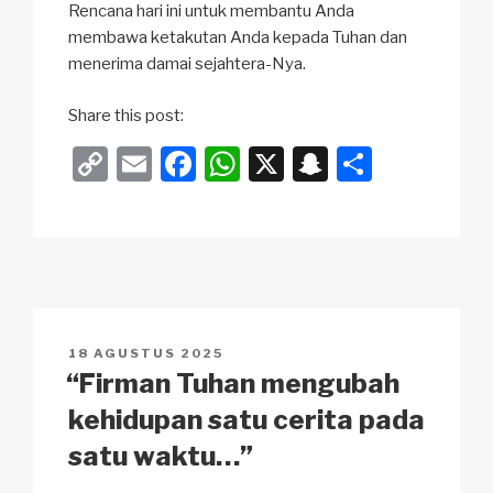
Rencana hari ini untuk membantu Anda
membawa ketakutan Anda kepada Tuhan dan
menerima damai sejahtera-Nya.
Share this post:
C
E
F
W
X
S
S
o
m
a
h
n
h
p
ail
c
at
a
ar
y
e
s
p
e
Li
b
A
c
n
o
p
h
POSTED
18 AGUSTUS 2025
k
o
p
at
ON
“Firman Tuhan mengubah
k
kehidupan satu cerita pada
satu waktu…”