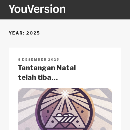
Skip
to
content
YOUVERSION
Seeking God every day.
YEAR:
2025
POSTED
8 DESEMBER 2025
ON
Tantangan Natal
telah tiba…