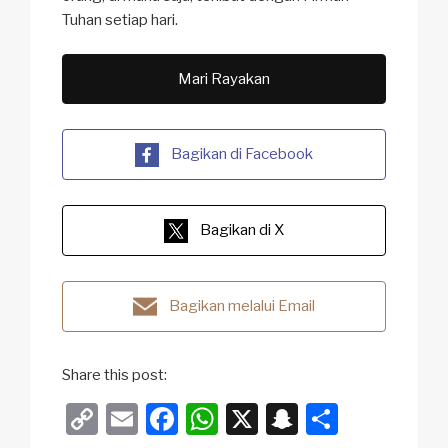
Tuhan setiap hari.
Mari Rayakan
Bagikan di Facebook
Bagikan di X
Bagikan melalui Email
Share this post:
C
E
F
W
X
S
S