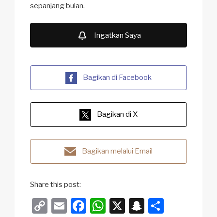
sepanjang bulan.
Ingatkan Saya
Bagikan di Facebook
Bagikan di X
Bagikan melalui Email
Share this post:
C
E
F
W
X
S
S