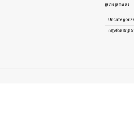
ប្រភេទប្រធានបទ
Uncategori
គម្រោងអានព្រះគម្