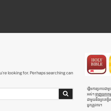
ON
u’re looking for. Perhaps searching can
ផ្ដើមការប្រកបជាម
Search
អស់។
ទាញយកកម្មវ
ជាមួយនឹងព្រះគម្ព
អ្នកត្រូវការ។