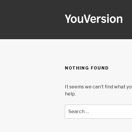
Skip
to
content
YOUVERSI
Seeking God every day.
NOTHING FOUND
It seems we can’t find what yo
help.
Search
for: