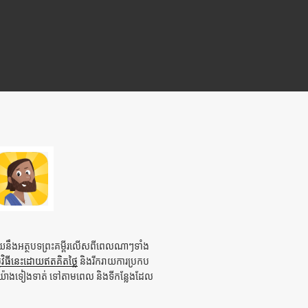
ួយនឹងអត្ថបទព្រះគម្ពីរលើសពីពេលណាៗទាំង
ិធីនេះដោយឥតគិតថ្លៃ
និងរីករាយការប្រកប
ីរយ៉ាងទៀងទាត់ ទៅតាមពេល និងទីកន្លែងដែល