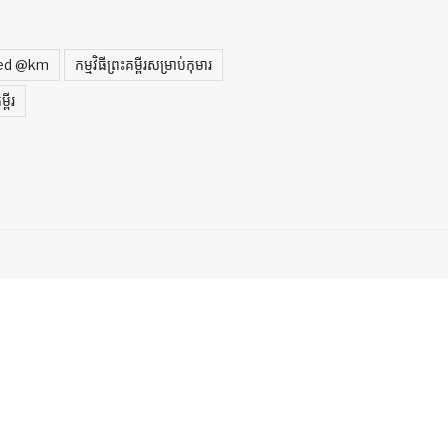
zed @km
កម្មវិធីព្រះគម្ពីរសម្រាប់កុមារ
ពីរ