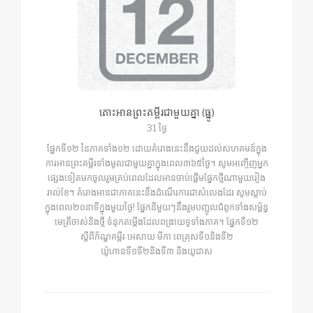
តោះអានព្រះគម្ពីរជាមួយគ្នា (ធ្នូ)
31 ថ្ងៃ
ផ្នែកទី១២ នៃភាគទាំង១២ ដោយគំរោងនេះនឹងជួយដល់សហគមន៍ក្នុង
ការអានព្រះគម្ពីរទាំងមូលជាមួយគ្នាក្នុងពេល៣៦៥ថ្ងៃ។ សូមអញ្ចើញអ្នក
ផ្សេងទៀតមកចូលរួមគ្រប់ពេលដែលអានចាប់ផ្ដើមផ្នែកថ្មីណាមួយរៀង
រាល់ខែ។ គំរោងអានជាភាគនេះនឹងដំណើរការជាសំលេងដែរ សូមស្ដាប់
ក្នុងពេល២០នាទីក្នុងមួយថ្ងៃ! ផ្នែកនីមួយៗនឹងរួមបញ្ជូលជំពូកទាំងសម្ព័ន្ធ
មេត្រីចាស់និងថ្មី ទំនុកតម្កើងដែលពង្រាយទូទាំងភាគ។ ផ្នែកទី១២
ស្ដីពីក័ណ្ឌគម្ពីរ អេសាយ មីកា ពេត្រុសទី១និងទី២
យ៉ូហានទី១ទី២និងទី៣ និងយូដាស