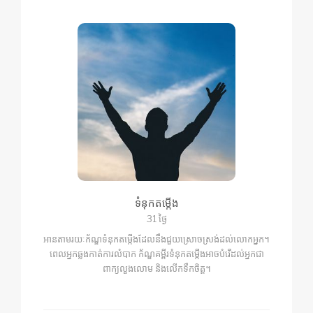
ទំនុកតម្កើង
31 ថ្ងៃ
អានតាមរយៈក័ណ្ឌទំនុកតម្កើងដែលនឹងជួយស្រោចស្រង់ដល់លោកអ្នក។
ពេលអ្នកឆ្លងកាត់ការលំបាក ក័ណ្ឌគម្ពីរទំនុកតម្កើងអាចបំរើដល់អ្នកជា
ពាក្យលួងលោម និងលើកទឹកចិត្ត។