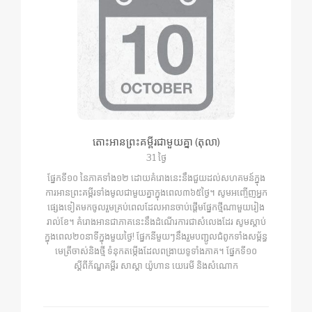
តោះអានព្រះគម្ពីរជាមួយគ្នា (តុលា)
31 ថ្ងៃ
ផ្នែកទី១០ នៃភាគទាំង១២ ដោយគំរោងនេះនឹងជួយដល់សហគមន៍ក្នុង
ការអានព្រះគម្ពីរទាំងមូលជាមួយគ្នាក្នុងពេល៣៦៥ថ្ងៃ។ សូមអញ្ចើញអ្នក
ផ្សេងទៀតមកចូលរួមគ្រប់ពេលដែលអានចាប់ផ្ដើមផ្នែកថ្មីណាមួយរៀង
រាល់ខែ។ គំរោងអានជាភាគនេះនឹងដំណើរការជាសំលេងដែរ សូមស្ដាប់
ក្នុងពេល២០នាទីក្នុងមួយថ្ងៃ! ផ្នែកនីមួយៗនឹងរួមបញ្ជូលជំពូកទាំងសម្ព័ន្ធ
មេត្រីចាស់និងថ្មី ទំនុកតម្កើងដែលពង្រាយទូទាំងភាគ។ ផ្នែកទី១០
ស្ដីពីក័ណ្ឌគម្ពីរ សាស្ដា យ៉ូហាន យេរេមី និងសំណោក