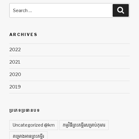
Search
Searc
for:
ARCHIVES
2022
2021
2020
2019
ប្រភេទប្រធានបទ
Uncategorized @km
កម្មវិធីព្រះគម្ពីរសម្រាប់កុមារ
គម្រោងអានព្រះគម្ពីរ