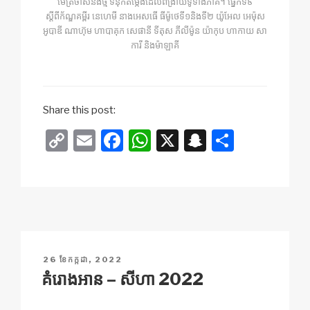
មេត្រីចាស់និងថ្មី ទំនុកតម្កើងដែលពង្រាយទូទាំងភាគ។ ផ្នែកទី៩
ស្ដីពីក័ណ្ឌគម្ពីរ នេហេមី នាងអេសធើ ធីម៉ូថេទី១និងទី២ យ៉ូអែល អេម៉ុស
អូបាឌី ណាហ៊ុម ហាបាគុក សេផានី ទីតុស ភីលីម៉ូន យ៉ាកុប ហាកាយ សា
ការី និងម៉ាឡាគី
Share this post:
C
E
F
W
X
S
S
o
m
a
h
n
h
p
ail
c
at
a
ar
y
e
s
p
e
Li
b
A
c
n
o
p
h
POSTED
26 ខែ​កក្កដា, 2022
k
o
p
at
ON
គំរោង​អាន – សីហា 2022
k