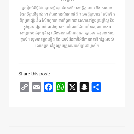
ចូរ​រៀន​អំពី​អ្វី​ដែល​ព្រះ​គម្ពីរ​បាន​ចែង​អំពី សេចក្ដី​ក្លាហាន និង ការ​មាន​
ទំនុកចិត្ត​លើ​ខ្លួនឯង។ គំរោងការណ៍​អាន​អំពី “សេចក្ដីក្លាហាន” លើក​ទឹក​
ចិត្ត​អ្នក​ជឿរ និង រំលឹក​ពួក​គេ​ ថា​តើ​ពួក​គេ​ជា​នរណានៅ​ក្នុង​ព្រះ​គ្រីស្ទ​ និង
ក្នុង​ព្រះរាជ្យរបស់​ព្រះ​ជា​ម្ចាស់។ នៅពេល​ដែល​យើង​ទទួល​យក​ការ​
សង្រ្គោះ​​របស់​ព្រះគ្រីស្ទ យើង​មាន​សេរី​ភាព​ក្នុង​ការ​ចូល​ទៅ​រក​ទ្រង់​ដោយ​
ផ្ទាល់។ សូម​អាន​ម្ដងទៀត និង យល់​ដឹង​ជា​ថ្មី​អំពី​ការ​ធានា​ទី​កន្លែង​របស់​
លោក​អ្នក​នៅ​ក្នុងក្រុម​គ្រួសារ​របស់​ព្រះ​ជា​ម្ចាស់។
Share this post:
C
E
F
W
X
S
S
o
m
a
h
n
h
p
ail
c
at
a
ar
y
e
s
p
e
Li
b
A
c