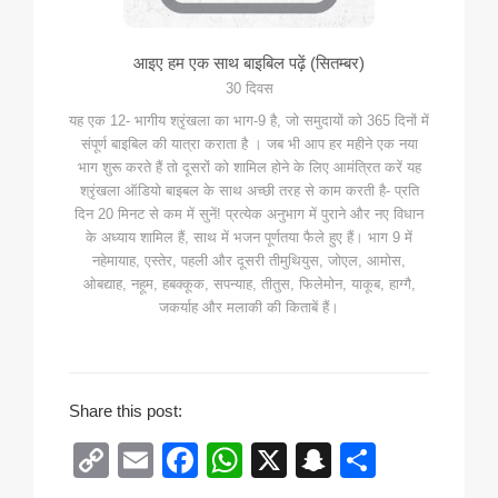
आइए हम एक साथ बाइबिल पढ़ें (सितम्बर)
30 दिवस
यह एक 12- भागीय श्रृंखला का भाग-9 है, जो समुदायों को 365 दिनों में
संपूर्ण बाइबिल की यात्रा कराता है । जब भी आप हर महीने एक नया
भाग शुरू करते हैं तो दूसरों को शामिल होने के लिए आमंत्रित करें यह
श्रृंखला ऑडियो बाइबल के साथ अच्छी तरह से काम करती है- प्रति
दिन 20 मिनट से कम में सुनें! प्रत्येक अनुभाग में पुराने और नए विधान
के अध्याय शामिल हैं, साथ में भजन पूर्णतया फैले हुए हैं। भाग 9 में
नहेमायाह, एस्तेर, पहली और दूसरी तीमुथियुस, जोएल, आमोस,
ओबद्याह, नहूम, हबक्कूक, सपन्याह, तीतुस, फिलेमोन, याकूब, हाग्गै,
जकर्याह और मलाकी की किताबें हैं।
Share this post:
C
E
F
W
X
S
S
o
m
a
h
n
h