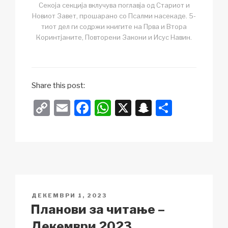
Секоја секција вклучува поглавја од Стариот и
Новиот Завет, прошарано со Псалми насекаде. 5-
тиот дел ги содржи книгите на Прва и Втора
Коринтјаните, Повторени Закони и Исус Навин.
Share this post:
C
E
F
W
X
S
S
o
m
a
h
n
h
p
ail
c
at
a
ar
y
e
s
p
e
Li
b
A
c
n
o
p
h
POSTED
ДЕКЕМВРИ 1, 2023
k
o
p
at
ON
Планови за читање –
k
Декември 2023