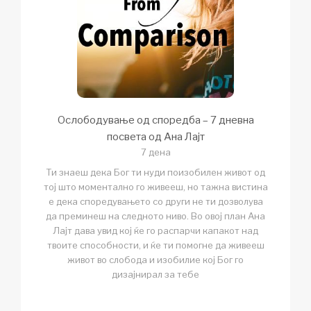
Ослободување од споредба – 7 дневна
посвета од Ана Лајт
7 дена
Ти знаеш дека Бог ти нуди поизобилен живот од
тој што моментално го живееш, но тажна вистина
е дека споредувањето со други не ти дозволува
да преминеш на следното ниво. Во овој план Ана
Лајт дава увид кој ќе го распарчи капакот над
твоите способности, и ќе ти помогне да живееш
живот во слобода и изобилие кој Бог го
дизајнирал за тебе