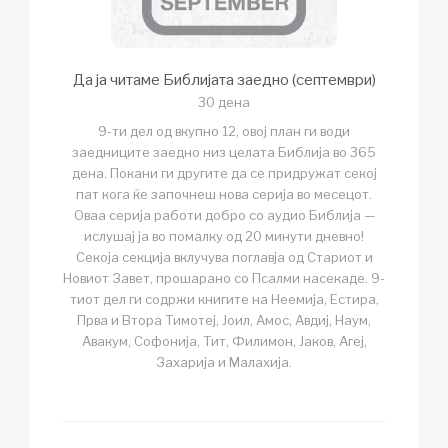
Да ја читаме Библијата заедно (септември)
30 дена
9-ти дел од вкупно 12, овој план ги води
заедниците заедно низ целата Библија во 365
дена. Покани ги другите да се придружат секој
пат кога ќе започнеш нова серија во месецот.
Оваа серија работи добро со аудио Библија —
ислушај ја во помалку од 20 минути дневно!
Секоја секција вклучува поглавја од Стариот и
Новиот Завет, прошарано со Псалми насекаде. 9-
тиот дел ги содржи книгите на Неемија, Естира,
Прва и Втора Тимотеј, Јоил, Амос, Авдиј, Наум,
Авакум, Софонија, Тит, Филимон, Јаков, Агеј,
Захарија и Малахија.