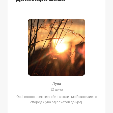
Лука
12 дена
Овој едноставен план ќе те води низ Евангелието
според Лука од почеток до крај.