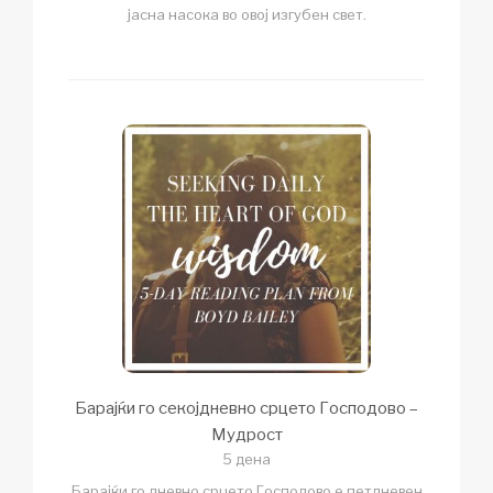
јасна насока во овој изгубен свет.
Барајќи го секојдневно срцето Господово –
Мудрост
5 дена
Барајќи го дневно срцето Господово е петдневен