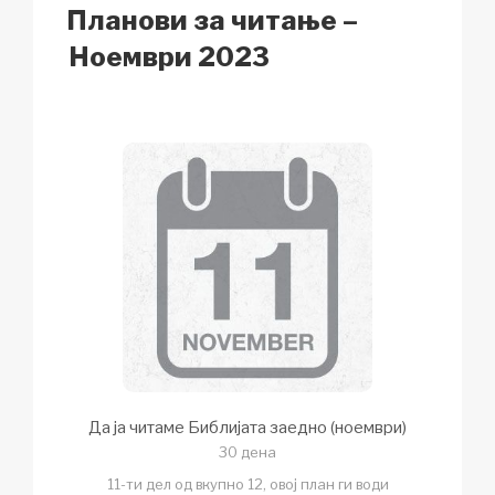
k
o
p
at
ON
Планови за читање –
k
Ноември 2023
Да ја читаме Библијата заедно (ноември)
30 дена
11-ти дел од вкупно 12, овој план ги води