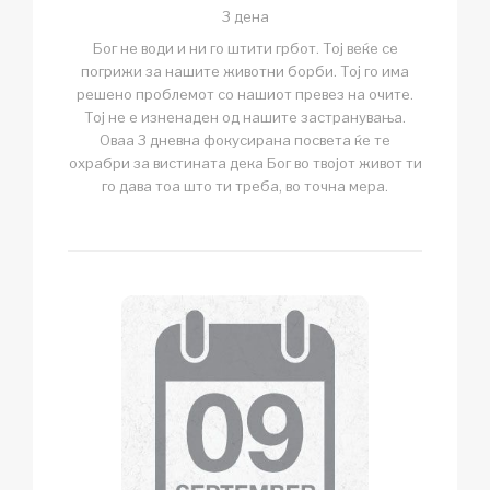
3 дена
Бог не води и ни го штити грбот. Тој веќе се
погрижи за нашите животни борби. Тој го има
решено проблемот со нашиот превез на очите.
Тој не е изненаден од нашите застранувања.
Оваа 3 дневна фокусирана посвета ќе те
охрабри за вистината дека Бог во твојот живот ти
го дава тоа што ти треба, во точна мера.