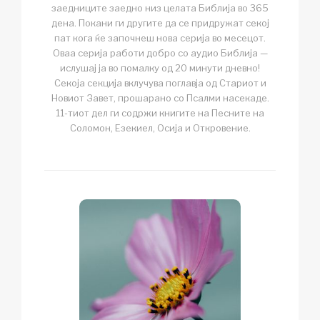
заедниците заедно низ целата Библија во 365
дена. Покани ги другите да се придружат секој
пат кога ќе започнеш нова серија во месецот.
Оваа серија работи добро со аудио Библија —
ислушај ја во помалку од 20 минути дневно!
Секоја секција вклучува поглавја од Стариот и
Новиот Завет, прошарано со Псалми насекаде.
11-тиот дел ги содржи книгите на Песните на
Соломон, Езекиел, Осија и Откровение.