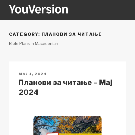
Skip
to
content
YOUVERSION
Seeking God every day.
CATEGORY:
ПЛАНОВИ ЗА ЧИТАЊЕ
Bible Plans in Macedonian
POSTED
МАЈ 1, 2024
ON
Планови за читање – Мај
2024