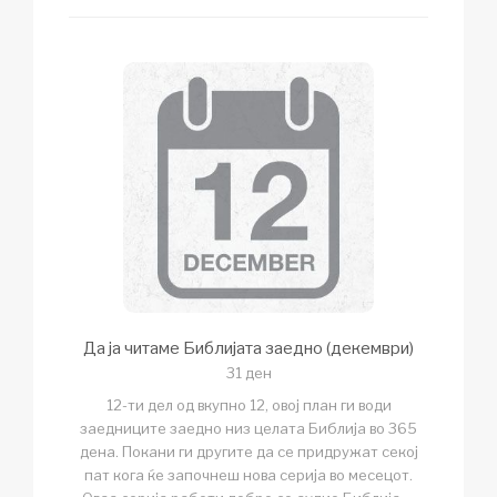
Да ја читаме Библијата заедно (декември)
31 ден
12-ти дел од вкупно 12, овој план ги води
заедниците заедно низ целата Библија во 365
дена. Покани ги другите да се придружат секој
пат кога ќе започнеш нова серија во месецот.