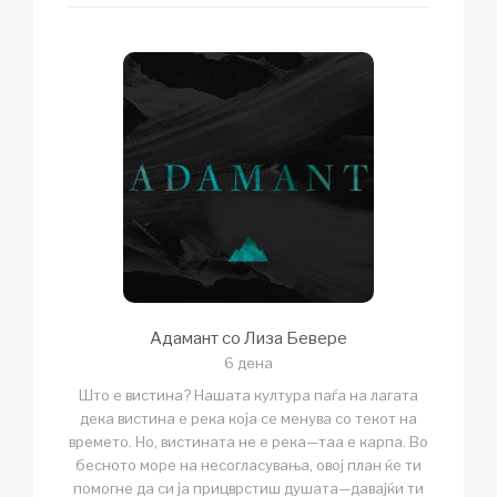
Адамант со Лиза Бевере
6 дена
Што е вистина? Нашата култура паѓа на лагата
дека вистина е река која се менува со текот на
времето. Но, вистината не е река—таа е карпа. Во
бесното море на несогласувања, овој план ќе ти
помогне да си ја прицврстиш душата—давајќи ти