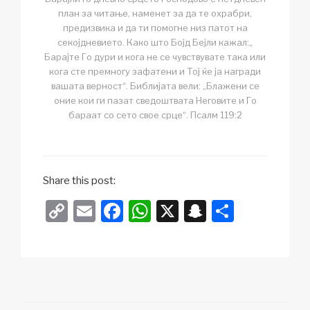
план за читање, наменет за да те охрабри,
предизвика и да ти помогне низ патот на
секојдневието. Како што Бојд Бејли кажал:„
Барајте Го дури и кога не се чувствувате така или
кога сте премногу зафатени и Тој ќе ја награди
вашата верност“. Библијата вели: „Блажени се
оние кои ги пазат сведоштвата Неговите и Го
бараат со сето свое срце“. Псалм 119:2
Share this post:
C
E
F
W
X
S
S
o
m
a
h
n
h
p
ail
c
at
a
ar
y
e
s
p
e
Li
b
A
c