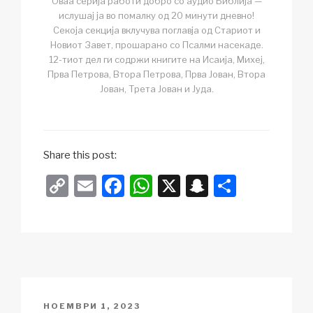
Оваа серија работи добро со аудио Библија —
ислушај ја во помалку од 20 минути дневно!
Секоја секција вклучува поглавја од Стариот и
Новиот Завет, прошарано со Псалми насекаде.
12-тиот дел ги содржи книгите на Исаија, Михеј,
Прва Петрова, Втора Петрова, Прва Јован, Втора
Јован, Трета Јован и Јуда.
Share this post:
C
E
F
W
X
S
S
o
m
a
h
n
h
p
ail
c
at
a
ar
y
e
s
p
e
Li
b
A
c
n
o
p
h
POSTED
НОЕМВРИ 1, 2023