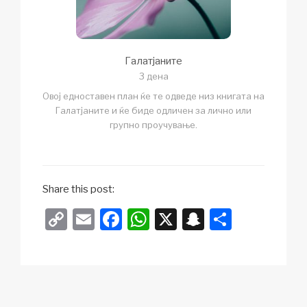
Галатјаните
3 дена
Овој едноставен план ќе те одведе низ книгата на
Галатјаните и ќе биде одличен за лично или
групно проучување.
Share this post:
C
E
F
W
X
S
S
o
m
a
h
n
h
p
ail
c
at
a
ar
y
e
s
p
e
Li
b
A
c