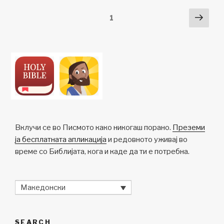
n
o
p
h
Posts
Next
Page
1
k
o
p
at
pag
pagination
k
Вклучи се во Писмото како никогаш порано.
Преземи
ја бесплатната апликација
и редовното уживај во
време со Библијата, кога и каде да ти е потребна.
Македонски
SEARCH