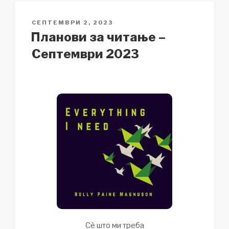
n
o
p
h
POSTED
СЕПТЕМВРИ 2, 2023
k
o
p
at
ON
Планови за читање –
k
Септември 2023
Сѐ што ми треба