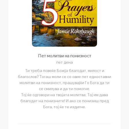
Пет молитви на понизност
пет дена
Ти треба повеќе Божја благодат, милост и
благослов? Тогаш моли се со овие пет едноставни
молитви на понизност, прашувајќи Го Бога да ти
се смилува и да ти помогне.
Тој ќе одговори на твојата молитва; Тој им дава
благодат на понизните! И ако се понизиш пред
Бога, тој ќе те издигне.