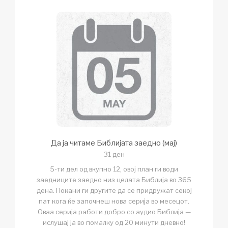
Да ја читаме Библијата заедно (мај)
31 ден
5-ти дел од вкупно 12, овој план ги води
заедниците заедно низ целата Библија во 365
дена. Покани ги другите да се придружат секој
пат кога ќе започнеш нова серија во месецот.
Оваа серија работи добро со аудио Библија —
ислушај ја во помалку од 20 минути дневно!