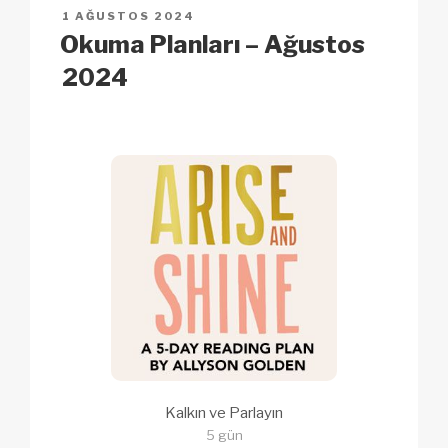
n
o
p
h
YAYIM
1 AĞUSTOS 2024
k
o
p
at
TARIHI
Okuma Planları – Ağustos
k
2024
Kalkın ve Parlayın
5 gün