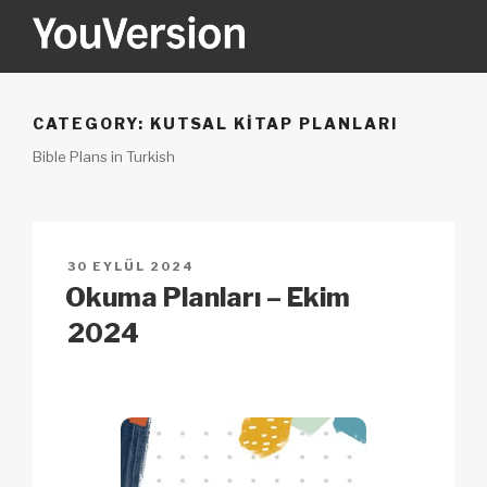
İçeriğe
geç
YOUVERSION
Seeking God every day.
CATEGORY:
KUTSAL KITAP PLANLARI
Bible Plans in Turkish
YAYIM
30 EYLÜL 2024
TARIHI
Okuma Planları – Ekim
2024