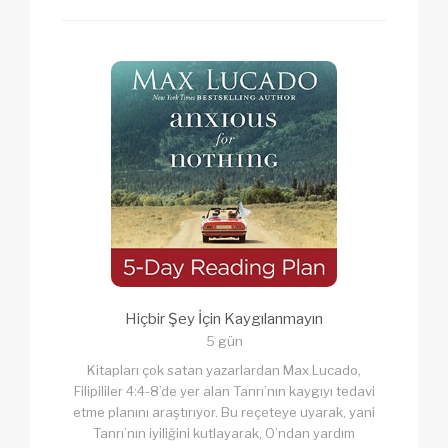
Hiçbir Şey İçin Kaygılanmayın
5 gün
Kitapları çok satan yazarlardan Max Lucado,
Filipililer 4:4-8’de yer alan Tanrı’nın kaygıyı tedavi
etme planını araştırıyor. Bu reçeteye uyarak, yani
Tanrı’nın iyiliğini kutlayarak, O’ndan yardım