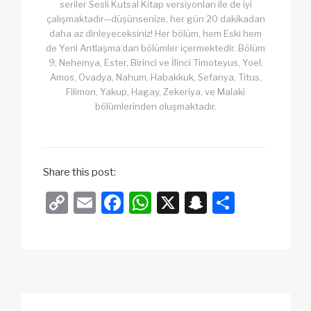
seriler Sesli Kutsal Kitap versiyonları ile de iyi
çalışmaktadır—düşünsenize, her gün 20 dakikadan
daha az dinleyeceksiniz! Her bölüm, hem Eski hem
de Yeni Antlaşma’dan bölümler içermektedir. Bölüm
9; Nehemya, Ester, Birinci ve İlinci Timoteyus, Yoel,
Amos, Ovadya, Nahum, Habakkuk, Sefanya, Titus,
Filimon, Yakup, Hagay, Zekeriya, ve Malaki
bölümlerinden oluşmaktadır.
Share this post:
C
E
F
W
X
S
S
o
m
a
h
n
h
p
ail
c
at
a
ar
y
e
s
p
e
Li
b
A
c