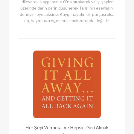
dileyerek, kaygılarınızı O’na bırakarak ve iyi şeyler
üzerinde derin derin düşünerek Tanrı’nın esenliğini
deneyimleyeceksiniz. Kaygı hayatın bir parçası olsa
da, hayatınıza egemen olmak zorunda değildir.
Her Şeyi Vermek…Ve Hepsini Geri Almak