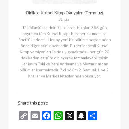
Birlikte Kutsal Kitap Okuyalım (Temmuz)
31 gün
12 bölümlük serinin 7.si olarak, bu plan 365 gün
boyunca tüm Kutsal Kitap’ı beraber okumamıza
öncülük edecek. Her ay yeni bir bölüme başlamadan
önce diğerlerini davet edin. Bu seriler sesli Kutsal
Kitap versiyonları ile de uyuşmaktadır—her gün 20
dakikadan az süre dinleyerek tamamlayabilirsiniz!
Her kısım Eski ve Yeni Antlaşma ve Mezmurlardan
bölümler içermektedir. 7.ci bölüm 2. Samuel, 1. ve 2.
Krallar ve Markos kitaplarından oluşuyor.
Share this post:
C
E
F
W
X
S
S
o
m
a
h
n
h