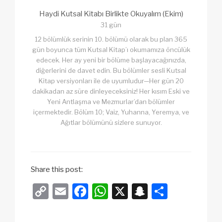
Haydi Kutsal Kitabı Birlikte Okuyalım (Ekim)
31 gün
12 bölümlük serinin 10. bölümü olarak bu plan 365
gün boyunca tüm Kutsal Kitap’ı okumamıza öncülük
edecek. Her ay yeni bir bölüme başlayacağınızda,
diğerlerini de davet edin. Bu bölümler sesli Kutsal
Kitap versiyonları ile de uyumludur—Her gün 20
dakikadan az süre dinleyeceksiniz! Her kısım Eski ve
Yeni Antlaşma ve Mezmurlar’dan bölümler
içermektedir. Bölüm 10; Vaiz, Yuhanna, Yeremya, ve
Ağıtlar bölümünü sizlere sunuyor.
Share this post:
C
E
F
W
X
S
S
o
m
a
h
n
h