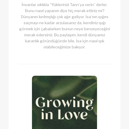
İnsanlar sıklıkla “Yüklerinizi Tanrı’ya verin” derler.
Bunu nasıl yaparım diye hiç merak ettiniz mi?
Dünyanın kırılmışlığı çok ağır geliyor. İsa’nın ışığını
saçmayı ne kadar arzulasanız da, kendiniz ışığı
görmek için çabalarken bunun neye benzeyeceğini
merak edersiniz. Bu paylaşım, kendi dünyamız
karanlık göründüğünde bile, İsa için nasıl ışık
olabileceğimize bakıyor.