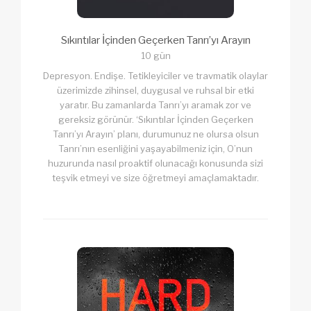
Sıkıntılar İçinden Geçerken Tanrı’yı Arayın
10 gün
Depresyon. Endişe. Tetikleyiciler ve travmatik olaylar
üzerimizde zihinsel, duygusal ve ruhsal bir etki
yaratır. Bu zamanlarda Tanrı’yı ​​aramak zor ve
gereksiz görünür. ‘Sıkıntılar İçinden Geçerken
Tanrı’yı Arayın’ planı, durumunuz ne olursa olsun
Tanrı’nın esenliğini yaşayabilmeniz için, O’nun
huzurunda nasıl proaktif olunacağı konusunda sizi
teşvik etmeyi ve size öğretmeyi amaçlamaktadır.