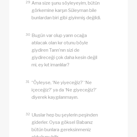
29
Ama size şunu söyleyeyim, bütün
görkemine karşın Süleyman bile
bunlardan biri gibi giyinmiş değildi.
30
Bugün var olup yarın ocağa
atılacak olan kır otunu böyle
giydiren Tanrı’nın sizi de
giydireceği çok daha kesin değil
mi, ey kıt imanlılar?
31
“Öyleyse, ‘Ne yiyeceğiz?’ ‘Ne
içeceğiz?’ ya da ‘Ne giyeceğiz?’
diyerek kaygılanmayın.
32
Uluslar hep bu şeylerin peşinden
giderler. Oysa göksel Babanız
bütün bunlara gereksinmeniz