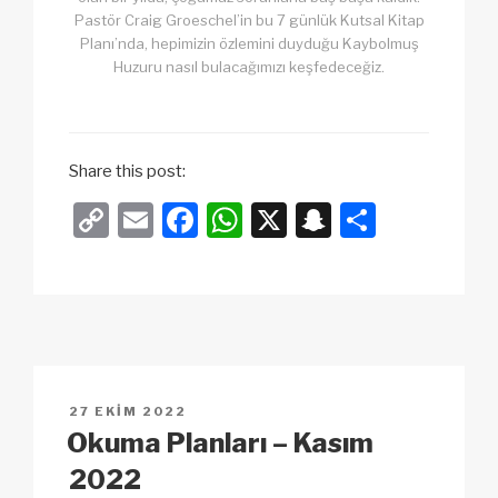
Pastör Craig Groeschel’in bu 7 günlük Kutsal Kitap
Planı’nda, hepimizin özlemini duyduğu Kaybolmuş
Huzuru nasıl bulacağımızı keşfedeceğiz.
Share this post:
C
E
F
W
X
S
S
o
m
a
h
n
h
p
ail
c
at
a
ar
y
e
s
p
e
Li
b
A
c
n
o
p
h
YAYIM
27 EKIM 2022
k
o
p
at
TARIHI
Okuma Planları – Kasım
k
2022