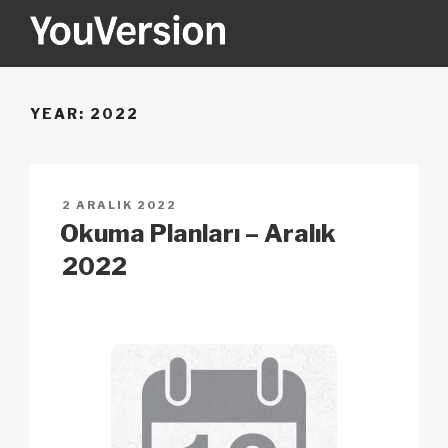
İçeriğe
geç
YOUVERSION
Seeking God every day.
YEAR:
2022
YAYIM
2 ARALIK 2022
TARIHI
Okuma Planları – Aralık
2022