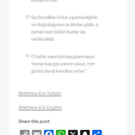
olduğunu bilir.
33
Siz öncelikle O’nun egemenliğinin
ve doğruluğunun ardından gidin, o
zaman size bütün bunlar da
verilecektir.
34
O halde yarın için kaygılanmayın.
Yarının kaygısı yarının olsun. Her
günün derdi kendine yeter.”
Matthew 6 in Turkish
Matthew 6 in English
Share this post:
C
E
F
W
X
S
S