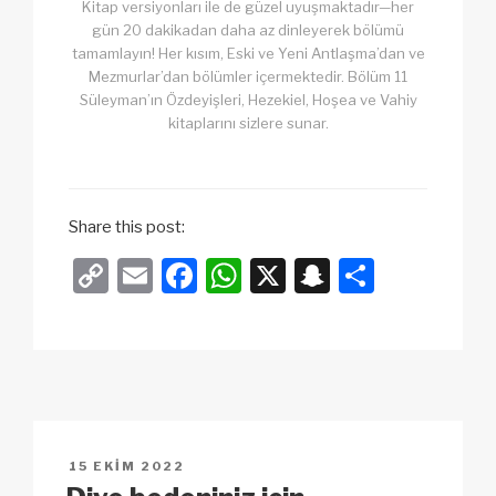
Kitap versiyonları ile de güzel uyuşmaktadır—her
gün 20 dakikadan daha az dinleyerek bölümü
tamamlayın! Her kısım, Eski ve Yeni Antlaşma’dan ve
Mezmurlar’dan bölümler içermektedir. Bölüm 11
Süleyman’ın Özdeyişleri, Hezekiel, Hoşea ve Vahiy
kitaplarını sizlere sunar.
Share this post:
C
E
F
W
X
S
S
o
m
a
h
n
h
p
ail
c
at
a
ar
y
e
s
p
e
Li
b
A
c
n
o
p
h
YAYIM
15 EKIM 2022
k
o
p
at
TARIHI