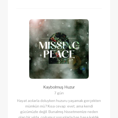
Kaybolmuş Huzur
7 gün
Hayat acılarla doluyken huzuru yaşamak gerçekten
mümkün mü? Kısa cevap: evet, ama kendi
gücümüzle değil. Bunalmış hissetmemize neden
olan bir yılda, çoğumuz sorunlarla baş başa kaldık.