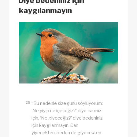
Diye bedeniniz için
k
kaygılanmayın
25
“Bu nedenle size şunu söylüyorum:
‘Ne yiyip ne içeceğiz?’ diye canınız
için, ‘Ne giyeceğiz?’ diye bedeniniz
için kaygılanmayın. Can
yiyecekten, beden de giyecekten