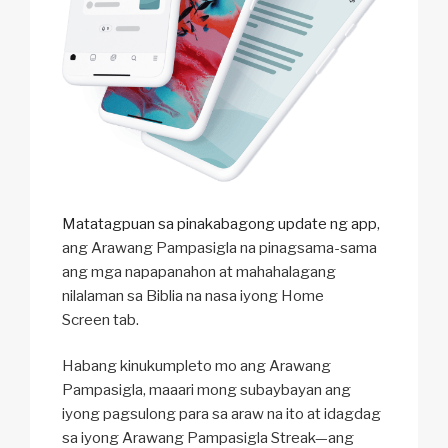
Matatagpuan sa pinakabagong update ng app
,
ang Arawang Pampasigla na pinagsama-sama
ang mga napapanahon at mahahalagang
nilalaman sa Biblia na nasa iyong Home
Screen tab.
Habang kinukumpleto mo ang Arawang
Pampasigla, maaari mong subaybayan ang
iyong pagsulong para sa araw na ito at idagdag
sa iyong Arawang Pampasigla Streak—ang