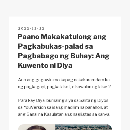
y
e
s
p
e
Li
b
A
c
n
o
p
h
POSTED
2022-12-12
k
o
p
at
ON
Paano Makakatulong ang
k
Pagkabukas-palad sa
Pagbabago ng Buhay: Ang
Kuwento ni Diya
Ano ang gagawin mo kapag nakakaramdam ka
ng pagkagapi, pagkatakot, o kawalan ng lakas?
Para kay Diya, bumaling siya sa Salita ng Diyos
sa YouVersion sa isang madilim na panahon, at
ang Banal na Kasulatan ang nagligtas sa kanya.