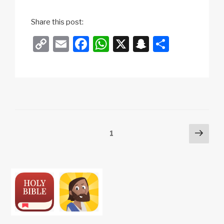
Share this post:
C
E
F
W
X
S
S
o
m
a
h
n
h
p
ail
c
at
a
ar
y
e
s
p
e
Li
b
A
c
n
o
p
h
Posts
Next
Page
1
k
o
p
at
pag
pagination
k