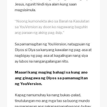
Jesus, ngunit hindi niya alam kung saan
magsisimula.
“Noong kumonekta ako sa Banal na Kasulatan
sa YouVersion ay doon ko nagawang baguhin
ang paraan ng aking pag-iisip.”
Sa pamamagitan ng YouVersion, natagpuan ng
Diyos si Diya sa kanyang kawalan ng pag-asa at
nagbigay ng pag-asa at kagalingan nang siya
ay lubos na nangangailangan nito.
Maaari kang maging bahagi sa kung ano
ang ginagawa ng Diyos sa pamamagitan
ng YouVersion.
Kapag namumuhay ka nang bukas-palad,
tinutulungan mo ang mga tao sa buong mundo
na maranasan ang nakapagpapabagong-buhay