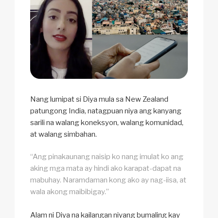
Nang lumipat si Diya mula sa New Zealand
patungong India, natagpuan niya ang kanyang
sarili na walang koneksyon, walang komunidad,
at walang simbahan.
“Ang pinakaunang naisip ko nang imulat ko ang
aking mga mata ay hindi ako karapat-dapat na
mabuhay. Naramdaman kong ako ay nag-iisa, at
wala akong maibibigay.”
Alam ni Diya na kailangan niyang bumaling kay