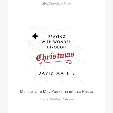
Life.Church, 5 Araw
Manalanging May Pagkamangha sa Pasko
David Mathis, 7 Araw