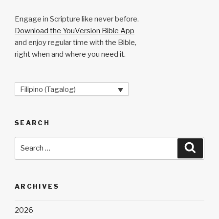
Engage in Scripture like never before.
Download the YouVersion Bible App
and enjoy regular time with the Bible,
right when and where you need it.
Filipino (Tagalog)
SEARCH
Search
Searc
for:
ARCHIVES
2026