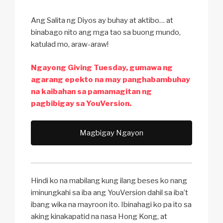
Ang Salita ng Diyos ay buhay at aktibo… at
binabago nito ang mga tao sa buong mundo,
katulad mo, araw-araw!
Ngayong Giving Tuesday, gumawa ng
agarang epekto na may panghabambuhay
na kaibahan sa pamamagitan ng
pagbibigay sa YouVersion.
Magbigay Ngayon
Hindi ko na mabilang kung ilang beses ko nang
iminungkahi sa iba ang YouVersion dahil sa iba’t
ibang wika na mayroon ito. Ibinahagi ko pa ito sa
aking kinakapatid na nasa Hong Kong, at