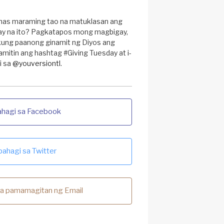
mas maraming tao na matuklasan ang
ay na ito? Pagkatapos mong magbigay,
 kung paanong ginamit ng Diyos ang
amitin ang hashtag #Giving Tuesday at i-
i sa
@youversiontl
.
ahagi sa Facebook
bahagi sa Twitter
sa pamamagitan ng Email