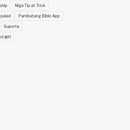
ship
Mga Tip at Trick
palad
Pambatang Bible App
Suporta
ed @tl