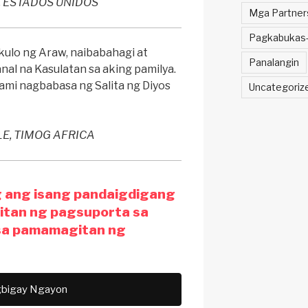
, ESTADOS UNIDOS
Mga Partner
Pagkabukas-
ulo ng Araw, naibabahagi at
Panalangin
al na Kasulatan sa aking pamilya.
ami nagbabasa ng Salita ng Diyos
Uncategoriz
E, TIMOG AFRICA
g ang isang pandaigdigang
itan ng pagsuporta sa
sa pamamagitan ng
bigay Ngayon