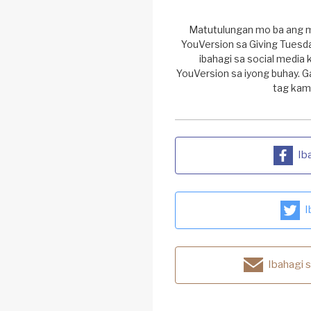
Matutulungan mo ba ang 
YouVersion sa Giving Tuesd
ibahagi sa social media
YouVersion sa iyong buhay. G
tag kam
Ib
I
Ibahagi 