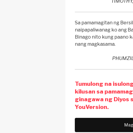
TIMOTHY
Sa pamamagitan ng Bersik
naipapaliwanag ko ang Ban
Binago nito kung paano k
nang magkasama.
PHUMZIL
Tumulong na isulon
kilusan sa pamamag
ginagawa ng Diyos 
YouVersion.
Mag