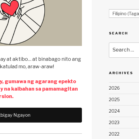
Filipino (Taga
SEARCH
Search
for:
hay at aktibo… at binabago nito ang
katulad mo, araw-araw!
ARCHIVES
y, gumawa ng agarang epekto
2026
 na kaibahan sa pamamagitan
rsion.
2025
2024
bigay Ngayon
2023
2022