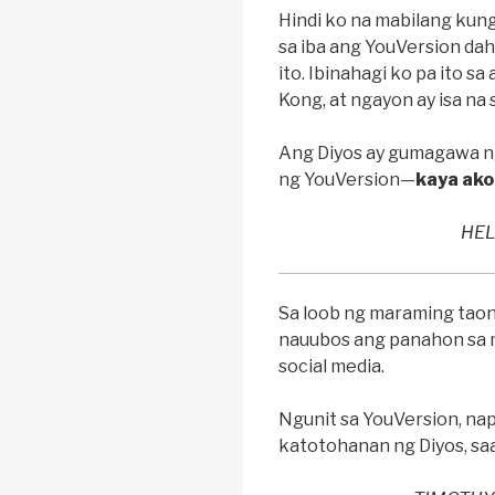
Hindi ko na mabilang kun
sa iba ang YouVersion dah
ito. Ibinahagi ko pa ito s
Kong, at ngayon ay isa n
Ang Diyos ay gumagawa n
ng YouVersion—
kaya ako
HEL
Sa loob ng maraming taon,
nauubos ang panahon sa m
social media.
Ngunit sa YouVersion, na
katotohanan ng Diyos, s