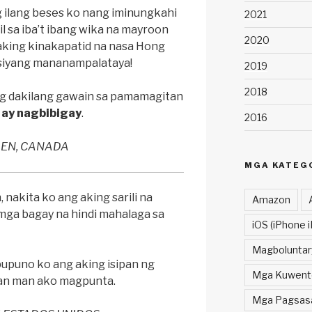
g ilang beses ko nang iminungkahi
2021
il sa iba’t ibang wika na mayroon
2020
a aking kinakapatid na nasa Hong
a siyang mananampalataya!
2019
2018
g dakilang gawain sa pamamagitan
 ay nagbibigay
.
2016
EN, CANADA
MGA KATEG
 nakita ko ang aking sarili na
Amazon
ga bagay na hindi mahalaga sa
iOS (iPhone i
Magboluntar
pupuno ko ang aking isipan ng
Mga Kuwent
aan man ako magpunta.
Mga Pagsasal