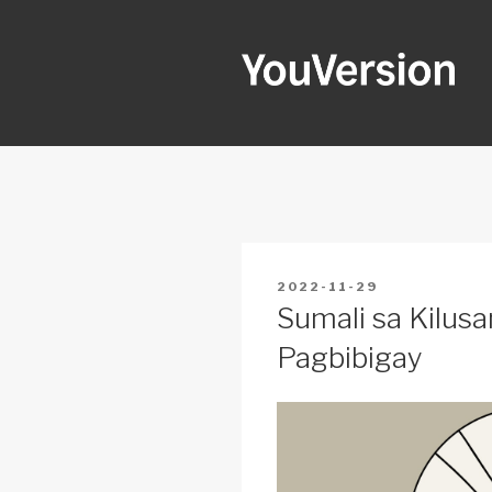
Skip
to
content
YOUVERSI
Seeking God every day.
POSTED
2022-11-29
ON
Sumali sa Kilus
Pagbibigay