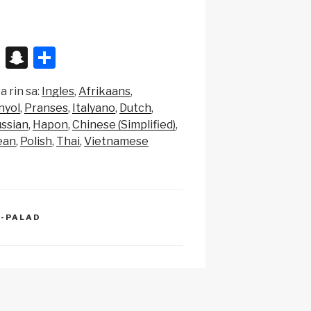
X
S
S
n
h
a rin sa:
Ingles
Afrikaans
a
ar
nyol
Pranses
Italyano
Dutch
p
e
ssian
Hapon
Chinese (Simplified)
c
ean
Polish
Thai
Vietnamese
h
at
-PALAD