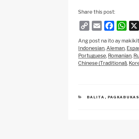
Share this post:
C
E
F
W
o
m
a
h
Ang post na ito ay makikit
p
ail
c
at
Indonesian
Aleman
Espa
y
e
s
Portuguese
Romanian
Ru
Li
b
A
Chinese (Traditional)
Kor
n
o
p
k
o
p
k
CATEGORIES
BALITA
,
PAGKABUKAS