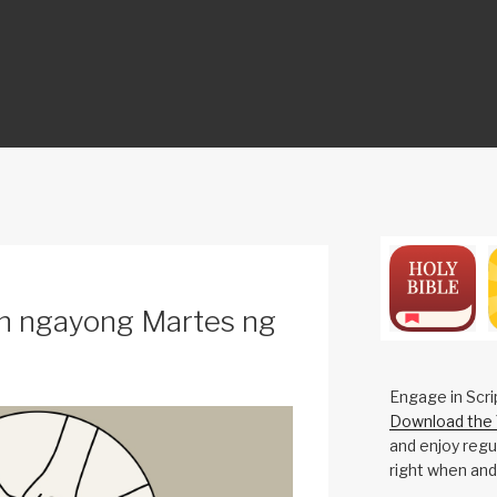
ON
an ngayong Martes ng
Engage in Scri
Download the 
and enjoy regul
right when and