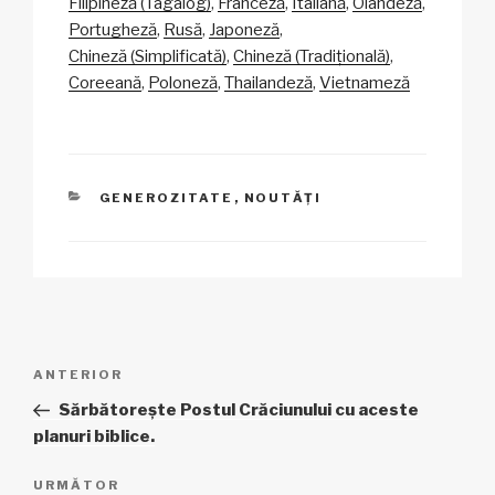
y
e
s
p
je
Filipineză (Tagalog)
Franceză
Italiană
Olandeză
Li
b
A
c
az
Portugheză
Rusă
Japoneză
Chineză (Simplificată)
Chineză (Tradițională)
n
o
p
h
ă
Coreeană
Poloneză
Thailandeză
Vietnameză
k
o
p
at
k
CATEGORII
GENEROZITATE
,
NOUTĂȚI
Navigare
Articol
ANTERIOR
în
anterior
Sărbătorește Postul Crăciunului cu aceste
articole
planuri biblice.
Articolul
URMĂTOR