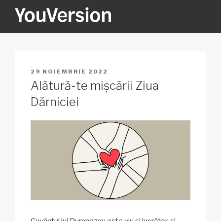
Sari
la
conținut
YOUVERSION
Seeking God every day.
PUBLICAT
29 NOIEMBRIE 2022
PE
Alătură-te mișcării Ziua
Dărniciei
Cuvântul lui Dumnezeu este viu și lucrător, și