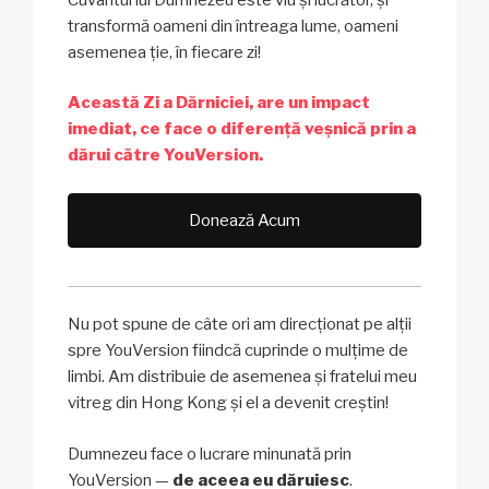
transformă oameni din întreaga lume, oameni
asemenea ție, în fiecare zi!
Această Zi a Dărniciei, are un impact
imediat, ce face o diferență veșnică prin a
dărui către YouVersion.
Donează Acum
Nu pot spune de câte ori am direcționat pe alții
spre YouVersion fiindcă cuprinde o mulțime de
limbi. Am distribuie de asemenea și fratelui meu
vitreg din Hong Kong și el a devenit creștin!
Dumnezeu face o lucrare minunată prin
YouVersion —
de aceea eu dăruiesc
.