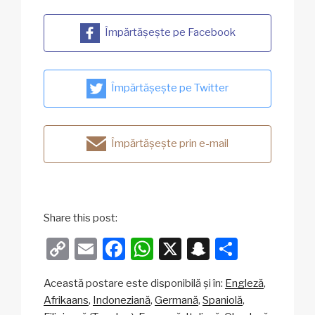
Împărtășește pe Facebook
Împărtășește pe Twitter
Împărtășește prin e-mail
Share this post:
C
E
F
W
X
S
P
o
m
a
h
n
ar
Această postare este disponibilă și în:
Engleză
p
ail
c
at
a
ta
Afrikaans
Indoneziană
Germană
Spaniolă