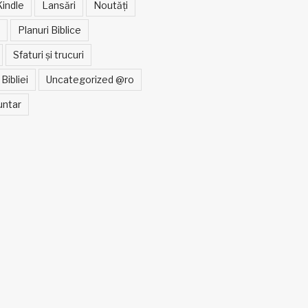
Kindle
Lansări
Noutăți
Planuri Biblice
Sfaturi și trucuri
Bibliei
Uncategorized @ro
untar