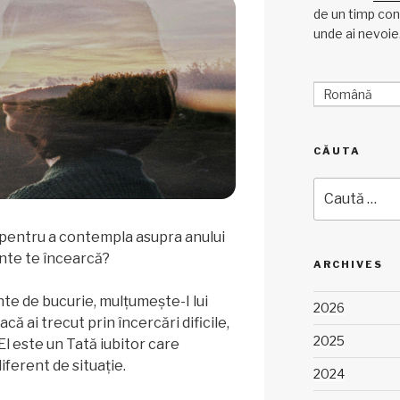
de un timp cons
unde ai nevoie
Română
CĂUTA
Caută
după:
 pentru a contempla asupra anului
ente te încearcă?
ARCHIVES
te de bucurie, mulțumește-I lui
2026
ă ai trecut prin încercări dificile,
2025
El este un Tată iubitor care
diferent de situație.
2024