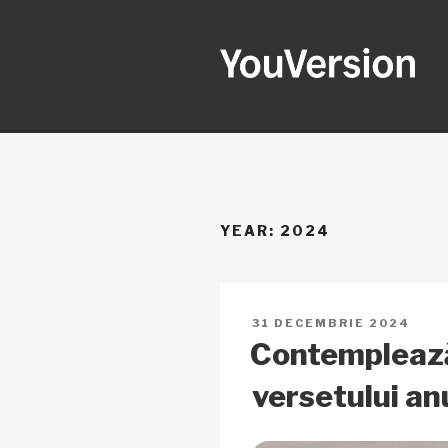
Sari
la
conținut
YOUVERSI
Seeking God every day.
YEAR:
2024
PUBLICAT
31 DECEMBRIE 2024
PE
Contempleaz
versetului an