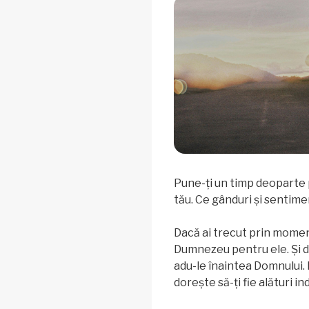
Pune-ți un timp deoparte
tău. Ce gânduri și sentim
Dacă ai trecut prin momen
Dumnezeu pentru ele. Și dac
adu-le înaintea Domnului. 
dorește să-ți fie alături in