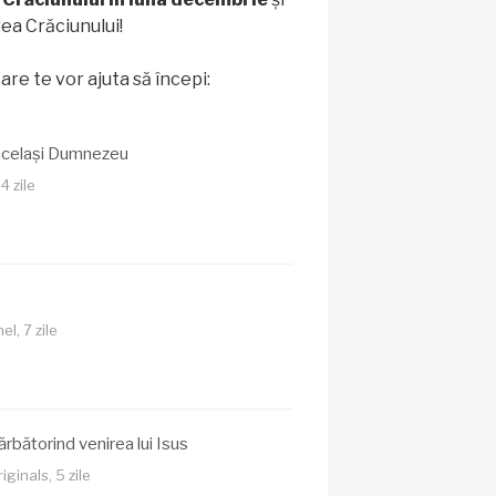
ea Crăciunului!
care te vor ajuta să începi:
același Dumnezeu
4 zile
l, 7 zile
ărbătorind venirea lui Isus
ginals, 5 zile