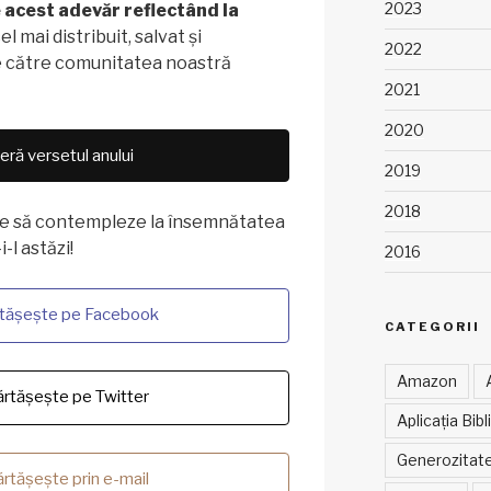
2023
 acest adevăr reflectând la
el mai distribuit, salvat și
2022
de către comunitatea noastră
2021
2020
ră versetul anului
2019
2018
bine să contempleze la însemnătatea
-l astăzi!
2016
tășește pe Facebook
CATEGORII
Amazon
rtășește pe Twitter
Aplicația Bibl
Generozitat
rtășește prin e-mail