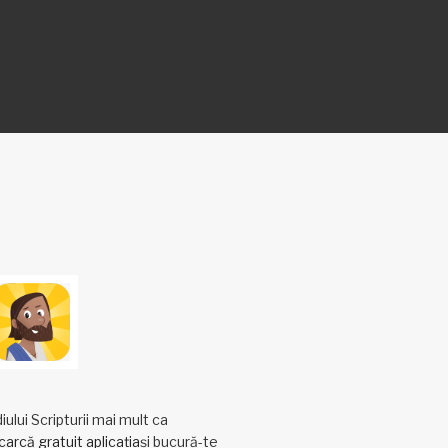
ului Scripturii mai mult ca
arcă gratuit aplicația
și bucură-te