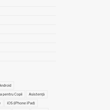
Android
ia pentru Copii
Asistență
e
iOS (iPhone iPad)