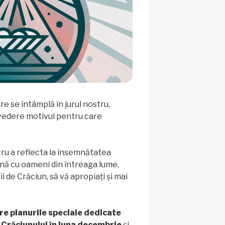
re se întâmplă în jurul nostru,
vedere motivul pentru care
ntru a reflecta la însemnătatea
ună cu oameni din întreaga lume,
 de Crăciun, să vă apropiați și mai
re planurile speciale dedicate
 Crăciunului în luna decembrie
și