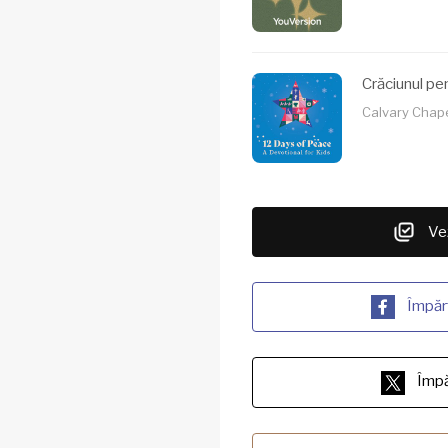
Crăciunul pen
Calvary Chapel
Vez
Împăr
Împă