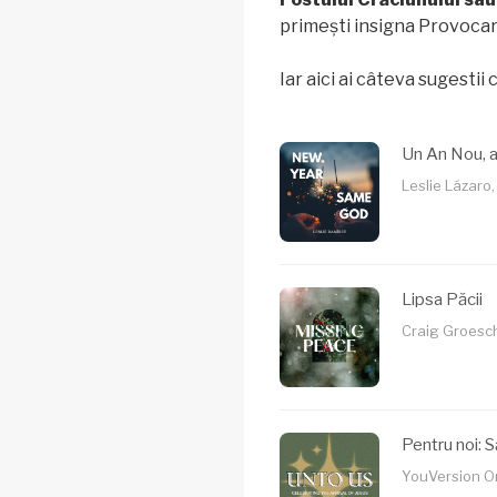
primești insigna Provocar
Iar aici ai câteva sugestii 
Un An Nou, 
Leslie Lázaro, 
Lipsa Păcii
Craig Groesche
Pentru noi: S
YouVersion Ori