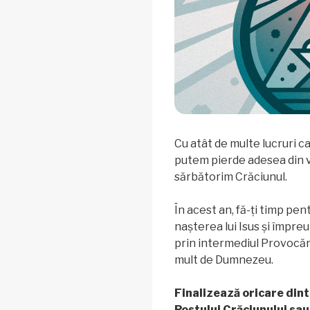
Cu atât de multe lucruri ca
putem pierde adesea din 
sărbătorim Crăciunul.
În acest an, fă-ți timp pe
nașterea lui Isus și împre
prin intermediul Provocării
mult de Dumnezeu.
Finalizează oricare dint
Postului Crăciunului sau