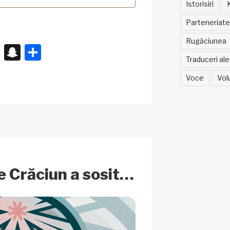
Istorisiri
Parteneriate
Rugăciunea
X
S
P
Traduceri ale 
n
ar
Voce
Vol
a
ta
p
je
c
az
h
ă
at
e Crăciun a sosit…