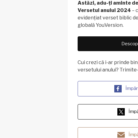
Astăzi, adu-ți aminte de
Versetul anului 2024
– c
evidențiat verset biblic 
globală YouVersion.
Descope
Cui crezi că i-ar prinde 
versetului anului? Trimite-i
Împăr
Împă
Împă