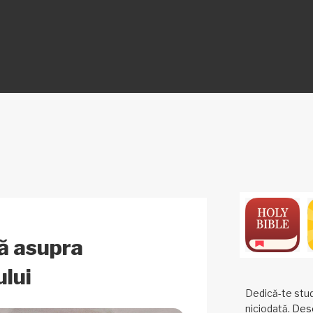
ON
ă asupra
ului
Dedică-te studi
niciodată.
Desc