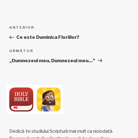
Navigare
Articol
ANTERIOR
în
anterior
Ce este Duminica Floriilor?
articole
Articolul
URMĂTOR
următor
„Dumnezeul meu, Dumnezeul meu…”
Dedică-te studiului Scripturii mai mult ca niciodată.