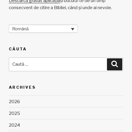
Descarcă gratuit aplicația
și bucură-te de un timp
consecvent de citire a Bibliei, când și unde ai nevoie.
Română
CĂUTA
Caută
Căuta
după:
ARCHIVES
2026
2025
2024