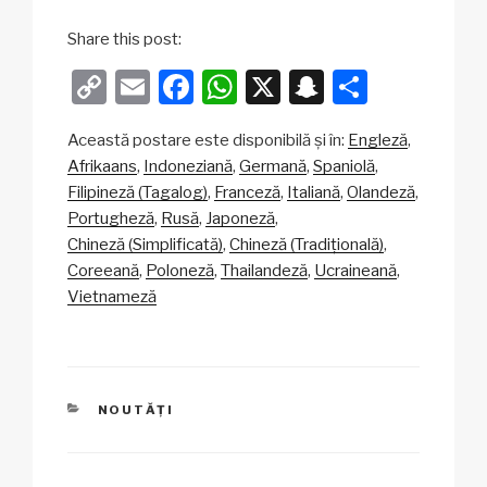
Share this post:
C
E
F
W
X
S
P
o
m
a
h
n
ar
Această postare este disponibilă și în:
Engleză
p
ail
c
at
a
ta
Afrikaans
Indoneziană
Germană
Spaniolă
y
e
s
p
je
Filipineză (Tagalog)
Franceză
Italiană
Olandeză
Li
b
A
c
az
Portugheză
Rusă
Japoneză
Chineză (Simplificată)
Chineză (Tradițională)
n
o
p
h
ă
Coreeană
Poloneză
Thailandeză
Ucraineană
k
o
p
at
Vietnameză
k
CATEGORII
NOUTĂȚI