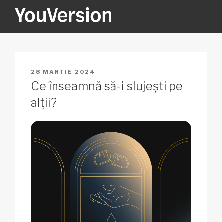
Sari
la
conținut
YOUVERSION
Seeking God every day.
PUBLICAT
28 MARTIE 2024
PE
Ce înseamnă să-i slujești pe
alții?