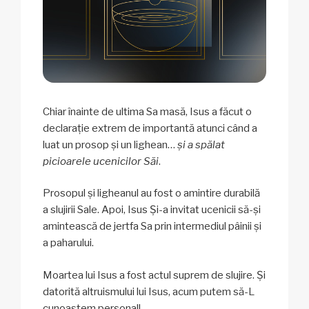
Chiar înainte de ultima Sa masă, Isus a făcut o
declarație extrem de importantă atunci când a
luat un prosop și un lighean…
și a spălat
picioarele ucenicilor Săi
.
Prosopul și ligheanul au fost o amintire durabilă
a slujirii Sale. Apoi, Isus Și-a invitat ucenicii să-și
amintească de jertfa Sa prin intermediul pâinii și
a paharului.
Moartea lui Isus a fost actul suprem de slujire. Și
datorită altruismului lui Isus, acum putem să-L
cunoaștem personal!