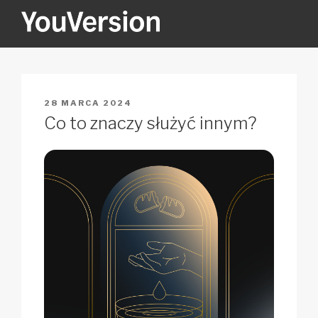
Przejdź
do
treści
YOUVERSION
Seeking God every day.
OPUBLIKOWANE
28 MARCA 2024
W
Co to znaczy służyć innym?