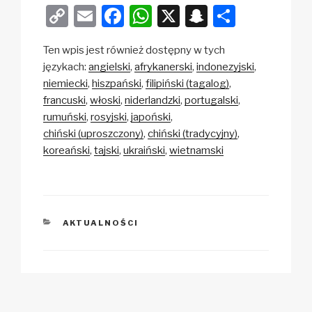
C
E
F
W
X
S
S
o
m
a
h
n
h
Ten wpis jest również dostępny w tych
p
ail
c
at
a
ar
językach:
angielski
afrykanerski
indonezyjski
y
e
s
p
e
niemiecki
hiszpański
filipiński (tagalog)
Li
b
A
c
francuski
włoski
niderlandzki
portugalski
rumuński
rosyjski
japoński
n
o
p
h
chiński (uproszczony)
chiński (tradycyjny)
k
o
p
at
koreański
tajski
ukraiński
wietnamski
k
KATEGORIE
AKTUALNOŚCI