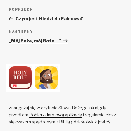
Zobacz
Poprzedni
POPRZEDNI
wpisy
wpis
Czym jest Niedziela Palmowa?
Następny
NASTĘPNY
wpis
„Mój Boże, mój Boże…”
Zaangażuj się w czytanie Słowa Bożego jak nigdy
przedtem
Pobierz darmową aplikację
i regularnie ciesz
się czasem spędzonym z Biblią gdziekolwiek jesteś.