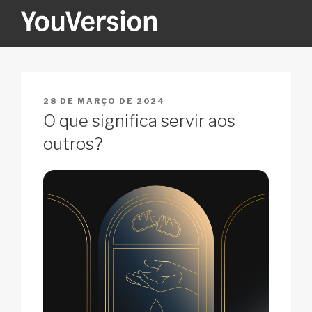
Pular
para
o
YOUVERSION
Seeking God every day.
conteúdo
PUBLICADO
28 DE MARÇO DE 2024
EM
O que significa servir aos
outros?