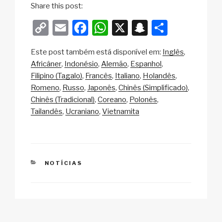
Share this post:
C
E
F
W
X
S
S
o
m
a
h
n
h
Este post também está disponível em:
Inglês
p
ail
c
at
a
ar
Africâner
Indonésio
Alemão
Espanhol
y
e
s
p
e
Filipino (Tagalo)
Francês
Italiano
Holandês
Li
b
A
c
Romeno
Russo
Japonês
Chinês (Simplificado)
Chinês (Tradicional)
Coreano
Polonês
n
o
p
h
Tailandês
Ucraniano
Vietnamita
k
o
p
at
k
CATEGORIAS
NOTÍCIAS