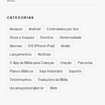
2011
CATEGORIAS
Amazon
Android
Controlados por Voz
Dicas e truques
Eventos
Generosidade
Idiomas
iOS (iPhone iPad)
Kindle
Lançamentos
Notícias
O App da Bíblia para Crianças
Oração
Parcerias
Planos Bíblicos
Seja Voluntário
Suporte
Testemunhos
Traduções da Bíblia
Uncategorized @pt-br
Web