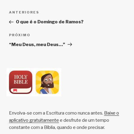
Navegação
Post
ANTERIORES
de
anterior
O que é o Domingo de Ramos?
Post
Próximo
PRÓXIMO
post
“Meu Deus, meu Deus…”
Envolva-se com a Escritura como nunca antes.
Baixe o
aplicativo gratuitamente
e desfrute de um tempo
constante com a Bíblia, quando e onde precisar.