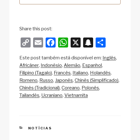
Share this post:
C
E
F
W
X
S
S
o
m
a
h
n
h
Este post também está disponível em:
Inglês
p
ail
c
at
a
ar
Africâner
Indonésio
Alemão
Espanhol
y
e
s
p
e
Filipino (Tagalo)
Francês
Italiano
Holandês
Li
b
A
c
Romeno
Russo
Japonês
Chinês (Simplificado)
Chinês (Tradicional)
Coreano
Polonês
n
o
p
h
Tailandês
Ucraniano
Vietnamita
k
o
p
at
k
CATEGORIAS
NOTÍCIAS