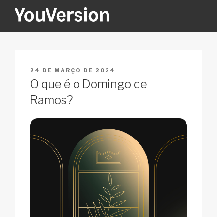
Pular
para
o
YOUVERSION
Seeking God every day.
conteúdo
PUBLICADO
24 DE MARÇO DE 2024
EM
O que é o Domingo de
Ramos?