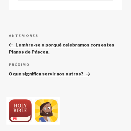
Navegação
Post
ANTERIORES
de
anterior
Lembre-se o porquê celebramos com estes
Post
Planos de Páscoa.
Próximo
PRÓXIMO
post
O que significa servir aos outros?