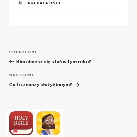
KATEGORIE
AKTUALNOŚCI
Zobacz
Poprzedni
POPRZEDNI
wpisy
wpis
Kim chcesz się stać w tym roku?
Następny
NASTĘPNY
wpis
Co to znaczy służyć innym?