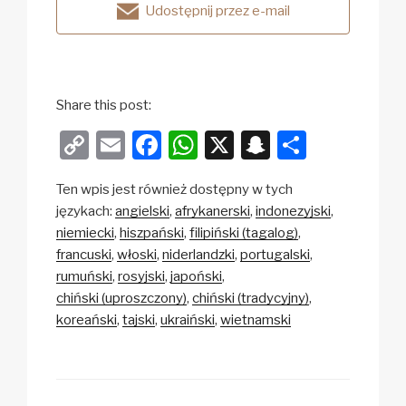
Udostępnij przez e-mail
Share this post:
C
E
F
W
X
S
S
o
m
a
h
n
h
Ten wpis jest również dostępny w tych
p
ail
c
at
a
ar
językach:
angielski
afrykanerski
indonezyjski
y
e
s
p
e
niemiecki
hiszpański
filipiński (tagalog)
Li
b
A
c
francuski
włoski
niderlandzki
portugalski
rumuński
rosyjski
japoński
n
o
p
h
chiński (uproszczony)
chiński (tradycyjny)
k
o
p
at
koreański
tajski
ukraiński
wietnamski
k