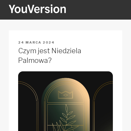
Przejdź
do
treści
YOUVERSION
Seeking God every day.
OPUBLIKOWANE
24 MARCA 2024
W
Czym jest Niedziela
Palmowa?