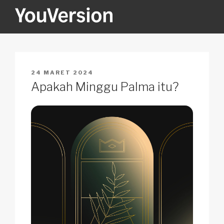
Skip
to
content
YOUVERSION
Seeking God every day.
POSTED
24 MARET 2024
ON
Apakah Minggu Palma itu?