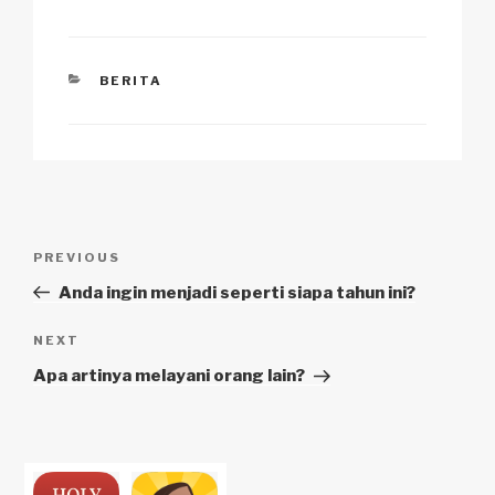
CATEGORIES
BERITA
Navigasi
Previous
PREVIOUS
pos
Post
Anda ingin menjadi seperti siapa tahun ini?
Next
NEXT
Post
Apa artinya melayani orang lain?