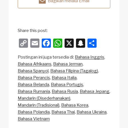
Bagikan melalui Email
Share this post:
C
E
F
W
X
S
S
o
m
a
h
n
h
Postingan ini juga tersedia di:
Bahasa Inggris
p
ail
c
at
a
ar
Bahasa Afrikaans
Bahasa Jerman
y
e
s
p
e
Bahasa Spanyol
Bahasa Filipina (Tagalog)
Li
b
A
c
Bahasa Perancis
Bahasa Italia
Bahasa Belanda
Bahasa Portugis
n
o
p
h
Bahasa Rumania
Bahasa Rusia
Bahasa Jepang
k
o
p
at
Mandarin (Disederhanakan)
k
Mandarin (Tradisional)
Bahasa Korea
Bahasa Polandia
Bahasa Thai
Bahasa Ukraina
Bahasa Vietnam