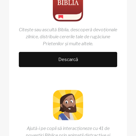
Citește sau ascultă Biblia, descoperă devoționale
zilnice, distribuie cererile tale de rugăciune
Prietenilor și multe altele.
Descarcă
Ajută-i pe copii să interacționeze cu 41 de
povestiri Biblice prin animații distractive și