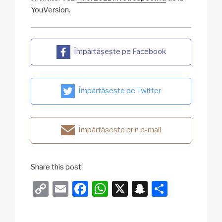
YouVersion.
Împărtășește pe Facebook
Împărtășește pe Twitter
Împărtășește prin e-mail
Share this post:
C
E
F
W
X
S
P
o
m
a
h
n
ar
p
ail
c
at
a
ta