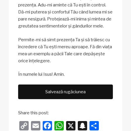
prezența. Adu-mi aminte că Tu ești în control.
Dă-mi puterea și confortul Tău când lumea mi se
pare nesigură. Protejează-mi inima și mintea de
greutatea sentimentelor și gândurilor mele.
Permite-mi să simt prezența Ta și să trăiesc cu
încredere că Tu ești mereu aproape. Fă din viața
mea un exemplu a păcii Tale care depășește
orice înțelegere.
În numele lui Isus! Amin.
Salvează rugăciunea
Share this post:
C
E
F
W
X
S
P