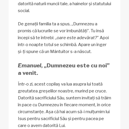
datorită naturii muncii tale, a hainelor și statutului
social.
De genații familia ta a spus, „Dumnezeu a
promis că lucrurile se vor îmbunătăți”. Tu însă
începi să te întrebi: „
oare este adevărat?
” Apoi
într-o noapte totul se schimbă. Apare un înger
și-ți spune că un Mântuitor s-a născut.
Emanuel
, „Dumnezeu este cu noi”
a venit.
Într-o zi, acest copilaș va lua asupra lui toată
greutatea greșelilor noastre, murind pe cruce.
Datorită sacrificiului Său, suntem invitați să trăim
în pace cu Dumnezeu în fiecare moment, în orice
circumstanțe. Așa că hai acum să-i mulțumim lui
Isus pentru sacrificiul Său și pentru pacea pe
care o avem datorită Lui.