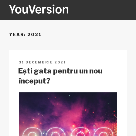
Sari
la
conținut
YOUVERSION
Seeking God every day.
YEAR:
2021
PUBLICAT
31 DECEMBRIE 2021
PE
Ești gata pentru un nou
început?