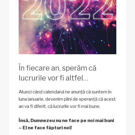
În fiecare an, sperăm că
lucrurile vor fi altfel…
Atunci când calendarul ne anunță că suntem în
luna ianuarie, devenim plini de speranță că acest
an va fi diferit, că lucrurile vor fi mai bune.
Însă, Dumnezeu nu ne face pe noi mai buni
– El ne face făpturi noi!