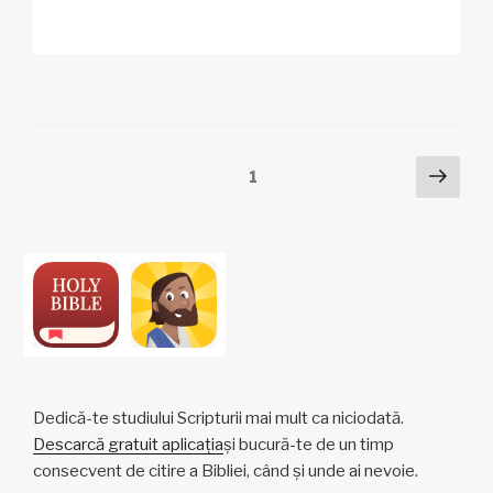
o
m
a
h
n
ar
p
ail
c
at
a
ta
y
e
s
p
je
Li
b
A
c
az
n
o
p
h
ă
Posts
Pagi
Pagină
1
k
o
p
at
urmă
pagination
k
Dedică-te studiului Scripturii mai mult ca niciodată.
Descarcă gratuit aplicația
și bucură-te de un timp
consecvent de citire a Bibliei, când și unde ai nevoie.