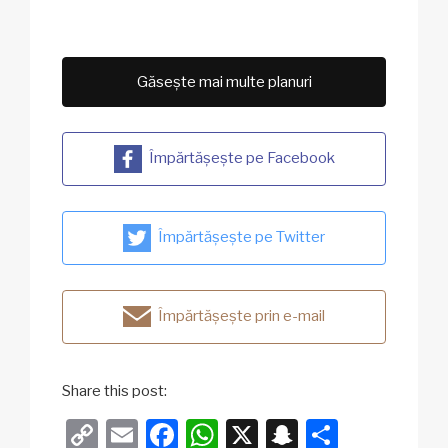
Găsește mai multe planuri
Împărtășește pe Facebook
Împărtășește pe Twitter
Împărtășește prin e-mail
Share this post:
C
E
F
W
X
S
P