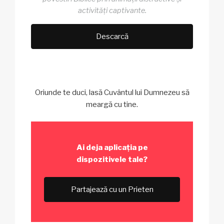
activități captivante.
Descarcă
Oriunde te duci, lasă Cuvântul lui Dumnezeu să
meargă cu tine.
Ai deja aplicația
pe
dispozitivele tale?
Partajează cu un Prieten