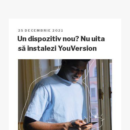
y
e
s
p
je
Li
b
A
c
az
n
o
p
h
ă
PUBLICAT
25 DECEMBRIE 2021
k
o
p
at
PE
Un dispozitiv nou? Nu uita
k
să instalezi YouVersion