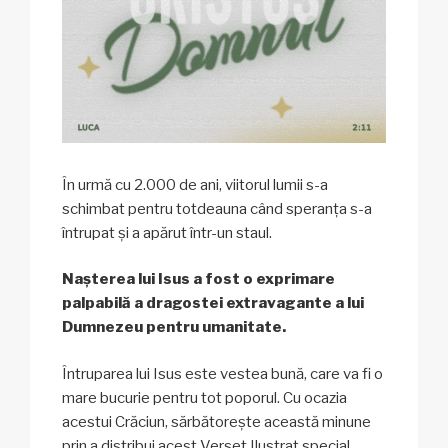
În urmă cu 2.000 de ani, viitorul lumii s-a
schimbat pentru totdeauna când speranța s-a
întrupat și a apărut într-un staul.
Nașterea lui Isus a fost o exprimare
palpabilă a dragostei extravagante a lui
Dumnezeu pentru umanitate.
Întruparea lui Isus este vestea bună, care va fi o
mare bucurie pentru tot poporul. Cu ocazia
acestui Crăciun, sărbătorește această minune
prin a distribui acest Verset Ilustrat special.