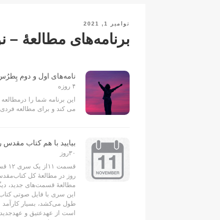
h
p
o
n
at
p
o
k
نوشته‌شده
نوامبر 1, 2021
k
در
برنامه‌های مطالعۀ – نوامب
نامه‌های اول و دوم پِطرُس
۴ روزه
این برنامه شما را درمطالعه 
می کند و برای مطالعه فردی
بیایید با هم کتاب مقدس را
٣٠روز
روز در مطالعۀ کل کتاب‌مقدس 
مطالعۀ قسمت‌های جدید، دیگر
طول می‌کشد، بسیار کارآمد
است از عهدعتیق و عهدجدید ه