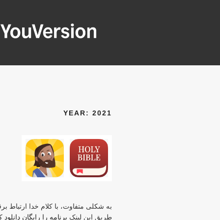
فتن
ه
حتوا
OUVERSION
Seeking God every day.
YEAR:
2021
به شکلی متفاوت، با کلام خدا ارتباط برقر
طریق این لینک
برنامه را رایگان دانلود 