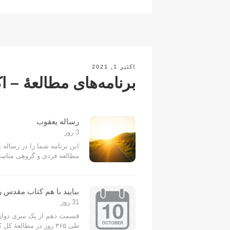
p
s
e
y
c
A
b
Li
h
p
o
n
at
p
o
k
نوشته‌شده
اکتبر 1, 2021
k
در
برنامه‌های مطالعۀ – اکتبر 
رساله یعقوب
3 روز
این برنامه شما را در رساله
مطالعه فردی و گروهی مناس
بیایید با هم کتاب مقدس را
31 روز
قسمت دهم از یک سری دوازده
طی ۳۶۵ روز در مطالعۀ 