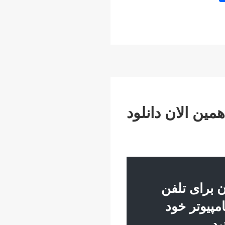
h
ar
e
مین الان دانلود
 برای تلفن
مپیوتر خود
د.