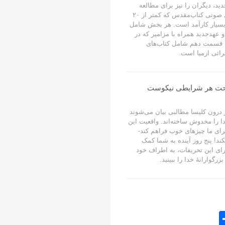
د، دیگران را نیز برای مطالعه
دعوت کنید. این سری با فایل صوتی کتاب‌مقدس که کمتر از ۲۰
بسیار کارآمد است. هر بخش شامل
عهدجدید همراه با مزامیر که در
 قسمت دهم شامل کتاب‌های
مراثی ارمیا است.
ا تحت هر شرایطی نیکوست
 درون کلیسا مطالبی بیان می‌شوند
ا را مخدوش ساخته‌اند. واقعیت این
ی ما چیزهای خوب فراهم کند-
کند! پنج روز آینده به شما کمک
 ورای این تحریفات، به اطراف خود
بزرگوارانۀ خدا را ببینید.
S