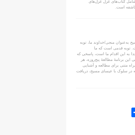
 شده است. قسمت ۱۱ شامل کتاب‌های غزل غزل‌های
کاشفه است.
 به‌عنوان منجی/خداوند ما، توبه
. توبه قدمی است که ما
ا به این اقدام ما است، پاسخی که
ن برنامۀ مطالعۀ پنج‌روزه، هر
مراه متنی برای مطالعه و آشنایی
 در سلوک با عیسای مسیح، دریافت
S
h
ar