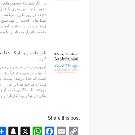
در آغاز مطالعۀ قسمت‌های جدی
دقیقه در روز طول می‌کشد، 
فصل‌هایی است از عهدعتیق و 
همۀ بخش‌ها درج شده است.
جامعه، انجیل یوحنا، ارمیا و 
باور داشتن به اینکه خد
5 روز
امروزه، چه در بیرون و چه در
که پیام حقیقی و فیض‌آمیز خد
است که خدا موظف نیست برا
ولی او می‌خواهد این کار را ب
می‌کنند تا با نگاهی تازه، از
بنگرید و نیکویی انکارناپذیر و 
Share this post:
S
X
W
F
E
C