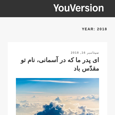
فتن
ه
حتوا
YOUVERSION
Seeking God every day.
YEAR:
2018
نوشته‌شده
سپتامبر 16, 2018
در
ای پدر ما که در آسمانی، نام تو
مقدّس باد