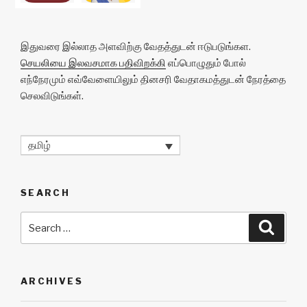
k
இதுவரை இல்லாத அளவிற்கு வேதத்துடன் ஈடுபடுங்கள.
செயலியை இலவசமாக பதிவிறக்கி
எப்பொழுதும் போல்
எந்நேரமும் எவ்வேளையிலும் தினசரி வேதாகமத்துடன் நேரத்தை
செலவிடுங்கள்.
தமிழ்
SEARCH
Search
Searc
for:
ARCHIVES