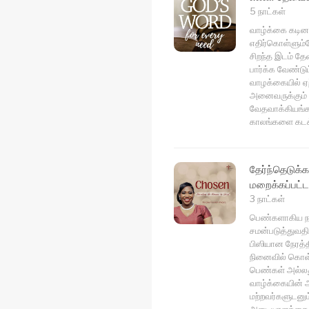
5 நாட்கள்
வாழ்க்கை கடினம
எதிர்கொள்ளும்
சிறந்த இடம் தே
பார்க்க வேண்டு
வாழக்கையில் ஏ
அனைவருக்கும் 
வேதவாக்கியங்கள
காலங்களை கடக்க
தேர்ந்தெடுக்க
மறைக்கப்பட்
3 நாட்கள்
பெண்களாகிய நா
சமன்படுத்துவதி
பிஸியான நேரத
நினைவில் கொள்ள
பெண்கள் அல்லத
வாழ்க்கையின் 
மற்றவர்களுடனும
அடையாளத்தை மே