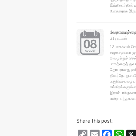
இங்கிலாந்தின் ல
போதகராக இருபத
வேதாகமத்தை 
31 நாட்கள்
12 பாகங்கள் க
சமுகத்தாரை மு
அழைத்துச் செல்
பாகத்தைத் துவங
தொடரானது ஒலி 
தினந்தோறும் 20
பகுதியும் பழைய 
சங்கீதங்களும் 
இரண்டாம் நாளா
எஸ்றா புத்தகங்க
Share this post:
C
E
F
W