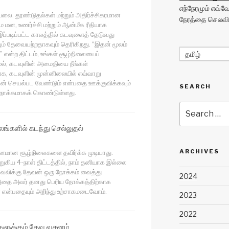
எந்நேரமும் எவ்
லை. தூண்டுதல்கள் மற்றும் அதிர்ச்சிகரமான
நேரத்தை செலவிட
ை மன, உணர்ச்சி மற்றும் ஆன்மீக ரீதியாக
இப்படிப்பட்ட காலத்தில் கடவுளைத் தேடுவது
் தேவையற்றதாகவும் தெரிகிறது. “இதன் மூலம்
 என்ற திட்டம், உங்கள் சூழ்நிலையைப்
தமிழ்
ல், கடவுளின் அமைதியை நீங்கள்
ாக, கடவுளின் முன்னிலையில் எவ்வாறு
ன் செயல்பட வேண்டும் என்பதை ஊக்குவிக்கவும்
SEARCH
் நோக்கமாகக் கொண்டுள்ளது.
Search
for:
்களில் கடந்து செல்லுதல்
ARCHIVES
டினமான சூழ்நிலைகளை தவிர்க்க முடியாது.
ுகிய 4-நாள் திட்டத்தில், நாம் தனியாக இல்லை
் வலிக்கு தேவன் ஒரு நோக்கம் வைத்து
2024
 அதை அவர் தனது பெரிய நோக்கத்திற்காக
் என்பதையும் அறிந்து உற்சாகமடைவோம்.
2023
2022
ளுக்கும் தேவ வசனம்