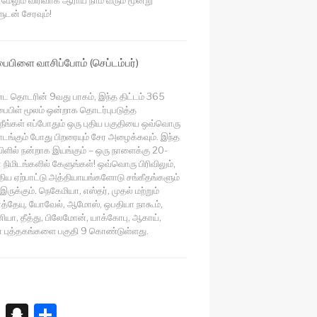
ுடன் சேரவும்!
 பைபிளை வாசிப்போம் (செப்டம்பர்)
 தொடரின் 9வது பாகம், இந்த திட்டம் 365
 பைபிள் மூலம் ஒன்றாக தொடர்புபடுத்த
 நீங்கள் எப்போதும் ஒரு புதிய பகுதியை ஒவ்வொரு
ாடங்கும் போது பிறரையும் சேர அழைக்கவும். இந்த
ிளில் நன்றாக இயங்கும் – ஒரு நாளைக்கு 20-
நிமிடங்களில் கேளுங்கள்! ஒவ்வொரு பிரிவிலும்,
ுதிய ஏற்பாட்டு அத்தியாயங்களோடு சங்கீதங்களும்
இருக்கும். நெகேமியா, எஸ்தர், முதல் மற்றும்
த்தேயு, யோவேல், ஆமோஸ், ஒபதியா நாகூம்,
ியா, தீத்து, பிலேமோன், யாக்கோபு, ஆகாய்,
ா புத்தகங்களை பகுதி 9 கொண்டுள்ளது.
X
S
S