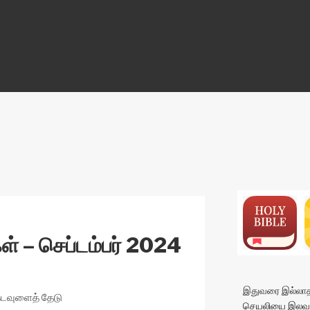
ON
்கள் – செப்டம்பர் 2024
இதுவரை இல்லாத 
கடவுளைத் தேடு
செயலியை இலவச