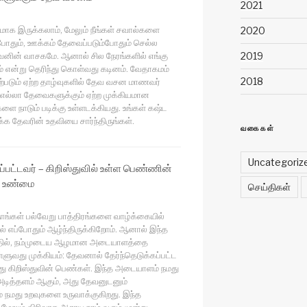
2021
ாக இருக்கலாம், மேலும் நீங்கள் சவால்களை
2020
போதும், ஊக்கம் தேவைப்படும்போதும் செல்ல
வனின் வாசகமே. ஆனால் சில நேரங்களில் எங்கு
2019
ம் என்று தெரிந்து கொள்வது கடினம். வேதாகமம்
2018
ற்படும் ஏற்ற தாழ்வுகளில் தேவ வசன மாணவர்
எல்லா தேவைகளுக்கும் ஏற்ற முக்கியமான
ை நாடும் படிக்கு உள்ளடக்கியது. உங்கள் கஷ்ட
 தேவரின் உதவியை சார்ந்திருங்கள்.
வகைகள்
Uncategoriz
ப்பட்டவர் – கிறிஸ்துவில் உள்ள பெண்ணின்
ட உண்மை
செய்திகள்
ங்கள் பல்வேறு பாத்திரங்களை வாழ்க்கையில்
ல் எப்போதும் ஆழ்ந்திருக்கிறோம். ஆனால் இந்த
்தில், நம்முடைய ஆழமான அடையாளத்தை
ுவது முக்கியம்: தேவனால் தேர்ந்தெடுக்கப்பட்ட
ு கிறிஸ்துவின் பெண்கள். இந்த அடையாளம் நமது
அடித்தளம் ஆகும், அது தேவனுடனும்
் நமது உறவுகளை உருவாக்குகிறது. இந்த
லும் விரிவாக ஆராய நாம் வரும் மூன்று