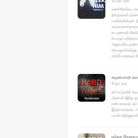
10 நாட்கள்
மனச்சோர்வு. கவ
நிகழ்வுகள் நம்ம
பாதிக்கின்றன. 
கடினமானதாகவும
கடவுளைத் தேடு”
பொருட்படுத்தாம
அனுபவிப்பதற்க
செயலூக்கத்துட
கற்பிப்பதையும
கடினமான காலங
4 நாட்கள்
நம் வாழ்வில் க
ஆனால் இந்த குற
என்பதையும், நம
இருப்பதையும்,
பயன்படுத்துவார
எல்லா தேவைக