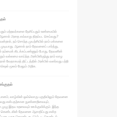
ுதல்
ும் மற்றவர்களை நேசிப்பதும் உண்மையில்
 ஆனால் அதை எவ்வாறு திறம்பட செய்வது?
்றால், நம் சொந்த முயற்சியில் நாம் மக்களை
 முடியாது. ஆனால் நாம் தேவனைப் பார்த்து,
 நம்மைக் கிடக்கப்பண்ணும் போது, ​​தேவனின்
ம் வல்லமை வாய்ந்த அன்பிலிருந்து நாம் வாழ
5 நாள் வேதாகமத் திட்டத்தில் அன்பில் வளர்வது பற்றி
ரோஷெல் மூலம் மேலும் அறிக.
்குதல்
ியானம், வாழ்வின் ஒவ்வொரு பகுதியிலும் தேவனை
ுவது என்பதற்கான நுண்ணறிவையும்,
 முழு இதய உறவையும் ஊக்குவிக்கும். இந்த
டி. கெண்டலின் தேவனை ஆராதிப்பது என்ற
ிப்படையாக கொண்டது. (ஆர். டி. கெண்டல்