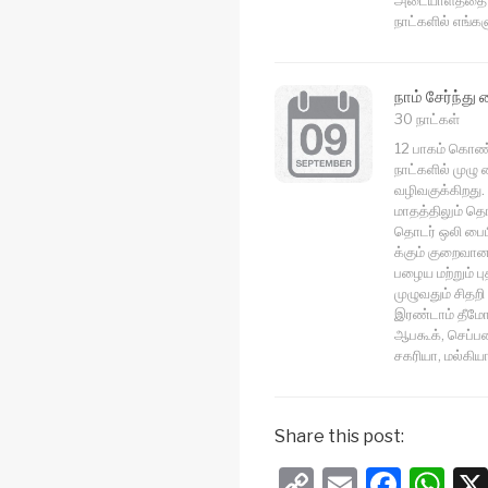
நாட்களில் எங்கள
நாம் சேர்ந்து
30 நாட்கள்
12 பாகம் கொண்ட
நாட்களில் முழு
வழிவகுக்கிறது.
மாதத்திலும் தெ
தொடர் ஒலி பைப
க்கும் குறைவான 
பழைய மற்றும் ப
முழுவதும் சிதறி 
இரண்டாம் தீமோ
ஆபகூக், செப்பன
சகரியா, மல்கிய
Share this post:
C
E
F
W