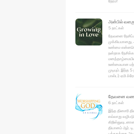
நேரம்!
அன்பில் வளர
5 நாட்கள்
தேவனை நேசிப்பத
முக்கியமானது,
உண்மை என்னவென
நன்றாக நேசிக்க
மனத்தாழ்மையில்
உண்மையான மற்று
முடியும். இந்த 
பாஸ்டர் ஏமி க்
தேவனை வணங
6 நாட்கள்
இந்த தினசரி த
எவ்வாறு வழிபட
கிறிஸ்துவுடனான
தியானம் ஆர். 
புத்தகத்தை அட