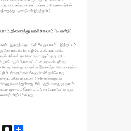
ண்டனில் உள்ள வெஸ்ட்மின்ஸ்டர் சிற்றாலயத்தில்
்தைந்து ஆண்டுகள் இருந்தார்.)
நாம் இணைந்து வாசிக்கலாம் (ஆகஸ்டு)
ொண்ட இந்தத் தொடரின் 8வது பாகம் – இத்திட்டம்
ழு வேதாகமத்தின் வழியே 365 நாட்களில்
லும். நீங்கள் ஒவ்வொரு மாதமும் ஒரு புதிய
்கும்போதும் பிறரையும் அழையுங்கள். இந்தத்
வேதாகமத்துடன் நன்கு இணைந்து செயல்படும் –
 நிமிடங்களுக்குள் கேளுங்கள்! ஒவ்வொரு
மற்றும் புதிய ஏற்பாட்டு அதிகாரங்களுடன்
எங்கணும் கலந்துள்ளது. 8ம் பகுதியானது முதலாம்
கமம், முதலாம் இரண்டாம் தெசலோனியர் மற்றும்
ளையும் சிறப்பிக்கிறது.
X
S
S