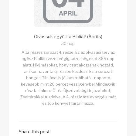
Olvassuk együtt a Bibliát! (Április)
30 nap
A 12 részes sorozat 4. része. Ez az olvasási terv az
egész Biblián vezet végig közösségeket 365 nap
alatt. Hívj másokat, hogy csatlakozzanak hozzád,
amikor havonta új részbe kezdesz! Ez a sorozat
hangos Bibliával is jól használható—naponta
kevesebb mint 20 percet vesz igénybe! Mindegyik
rész tartalmaz Ó- és Újszövetségi fejezeteket,
Zsoltárokkal tűzdelve. A 4. rész Máté evangéliumát
és Jób könyvét tartalmazza.
Share this post: