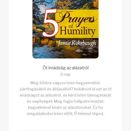
Öt imádság az alázatról
5 nap
Még többre vágysz Isten kegyelméből,
pártfogásából és áldásaiból? Imádkozd el ezt az öt
imádságot az alázatról, és kérd Isten támogatását
és segítségét. Meg fogja hallgatni imádat;
kegyelmével kíséri az alázatosokat. És ha
megalázkodsz Isten előtt, Ő felemel téged.