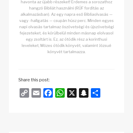
havonta az újabb részeket! Érdemes a sorozathoz
hangzó Bibliát használni (RÚF fordítás az
alkalmazásban). Az egy napra eső Bibliaolvasás —
vagy -hallgatás — csupán húsz perc. Minden egyes
napi olvasás tartalmaz ószövetségi és újszövetségi
fejezeteket, és körülbelül minden másnap elolvasol
egy zsoltárt is. Ez, az ötödik rész a korinthusi
leveleket, Mózes ötödik könyvét, valamint Józsué
könyvét tartalmazza.
Share this post:
C
E
F
W
X
S
O
o
m
a
h
n
s
p
ail
c
at
a
sz
y
e
s
p
a
Li
b
A
c
m