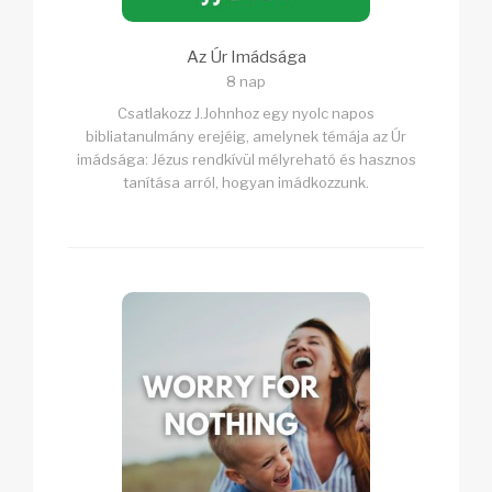
Az Úr Imádsága
8 nap
Csatlakozz J.Johnhoz egy nyolc napos
bibliatanulmány erejéig, amelynek témája az Úr
imádsága: Jézus rendkívül mélyreható és hasznos
tanítása arról, hogyan imádkozzunk.