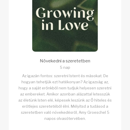
Növekedni a szeretetben
5 nap
Az igazán fontos: szeretni Istent és másokat. De
hogyan tehetjük ezt hatékonyan? Az igazság az,
hogy a saját erőnkből nem tudjuk helyesen szeretni
az embereket. Amikor azonban alázattal letesszük
az életünk Isten elé, képesek leszünk az Ő hiteles és
erőtlejes szeretetéből élni. Mélyítsd a tudásod a
szeretetben való növekedésről, Amy Groeschel 5
napos olvasótervében.