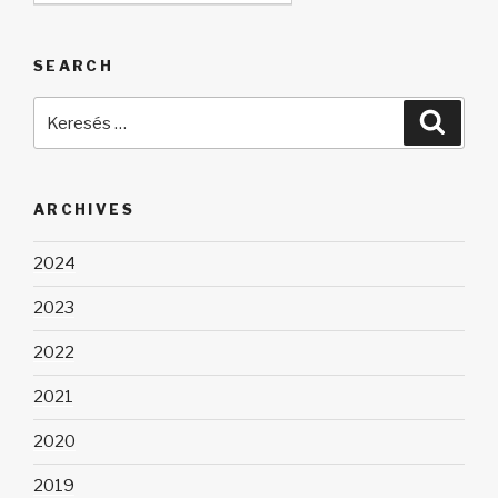
SEARCH
Keresés
Keres
a
következő
kifejezésre:
ARCHIVES
2024
2023
2022
2021
2020
2019