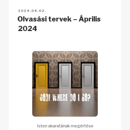
n
o
p
h
e
BEKÜLDVE:
2024.04.02.
k
o
p
at
g
Olvasási tervek – Április
k
2024
Isten akaratának megértése