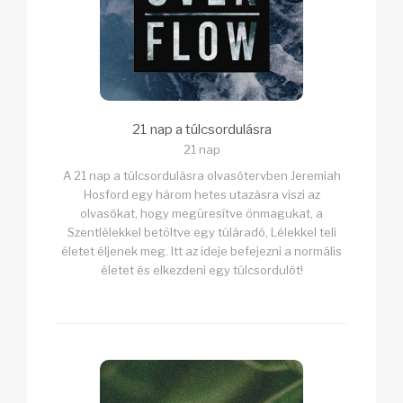
21 nap a túlcsordulásra
21 nap
A 21 nap a túlcsordulásra olvasótervben Jeremiah
Hosford egy három hetes utazásra viszi az
olvasókat, hogy megüresítve önmagukat, a
Szentlélekkel betöltve egy túláradó, Lélekkel teli
életet éljenek meg. Itt az ideje befejezni a normális
életet és elkezdeni egy túlcsordulót!