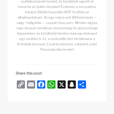
csatlakozzanak hozzád, és kezdjétek együtt el
havonta az újabb részeket! Érdemes a sorozathoz
hangzó Bibliát használni (RÚF fordítás az
alkalmazásban). Az egy napra eső Bibliaolvasás —
vagy -hallgatás — csupán húsz perc. Minden egyes
napi olvasás tartalmaz ószövetségi és újszövetségi
fejezeteket, és körülbelül minden másnap elolvasol
egy zsoltárt is. Ez, a nyolcadik rész tartalmazza a
Krónikák könyveit, Ezsdrás könyvét, valamint a két
Thesszalonika levelet.
Share this post:
C
E
F
W
X
S
O
o
m
a
h
n
s
p
ail
c
at
a
sz
y
e
s
p
a