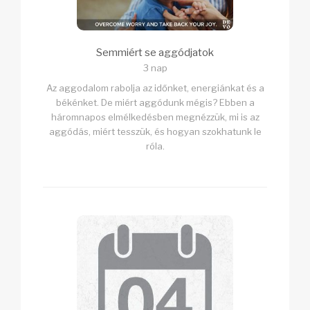
Semmiért se aggódjatok
3 nap
Az aggodalom rabolja az időnket, energiánkat és a
békénket. De miért aggódunk mégis? Ebben a
háromnapos elmélkedésben megnézzük, mi is az
aggódás, miért tesszük, és hogyan szokhatunk le
róla.