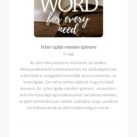
Isten Igéje minden igényre
5 nap
Az élet néha kemény tud lenni, és amikor
kihívásokkal kell szembenézned, és szükséged van
bátorításra, a legjobb menedék ahova mehetsz, az
Isten Igéje. De néha nehéz rájönni, hogy hol kell
keresni. Az „Isten Igéje minden igényre” olvasóterv
kulcsfontosságú igeszakaszokat tartalmaz minden,
az igét tanulmányozó ember számára, hogy azokhoz
fordulhassanak az élet hullámvölgyei során.