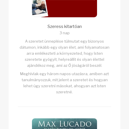
Szeress kitartóan
3 nap
A szeretet ünneplése túlmutat egy bizonyos
dátumon, inkább egy olyan élet, ami folyamatosan
arra emlékezteti a környezeted, hogy Isten
szeretete gyógyít, helyreállít és olyan élettel
ajándékoz meg, ami az Ő jóságáról beszél.
Meghívlak egy három napos utazásra, amiben azt
tanulmányozzuk, mit jelent a szeretet és hogyan
lehet úgy szeretni másokat, ahogyan azt Isten
szeretné.