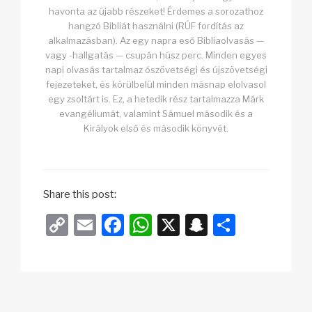
havonta az újabb részeket! Érdemes a sorozathoz
hangzó Bibliát használni (RÚF fordítás az
alkalmazásban). Az egy napra eső Bibliaolvasás —
vagy -hallgatás — csupán húsz perc. Minden egyes
napi olvasás tartalmaz ószövetségi és újszövetségi
fejezeteket, és körülbelül minden másnap elolvasol
egy zsoltárt is. Ez, a hetedik rész tartalmazza Márk
evangéliumát, valamint Sámuel második és a
Királyok első és második könyvét.
Share this post:
C
E
F
W
X
S
O
o
m
a
h
n
s
p
ail
c
at
a
sz
y
e
s
p
a