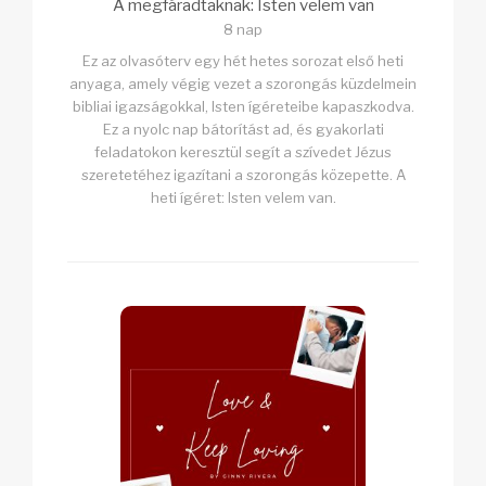
A megfáradtaknak: Isten velem van
8 nap
Ez az olvasóterv egy hét hetes sorozat első heti
anyaga, amely végig vezet a szorongás küzdelmein
bibliai igazságokkal, Isten ígéreteibe kapaszkodva.
Ez a nyolc nap bátorítást ad, és gyakorlati
feladatokon keresztül segít a szívedet Jézus
szeretetéhez igazítani a szorongás közepette. A
heti ígéret: Isten velem van.