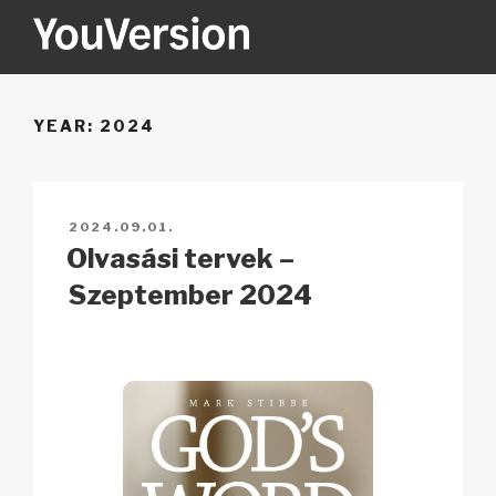
Tartalomhoz
YOUVERSION
Seeking God every day.
YEAR:
2024
BEKÜLDVE:
2024.09.01.
Olvasási tervek –
Szeptember 2024