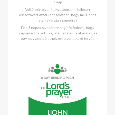
3 nap
Voltál már olyan helyzetben, ami teljesen
összezavart azzal kapcsolatban, hogy mi is lehet
Isten akarata számodra?
Ez a 3 napos olvasóterv segít felfedezni, hogy
hogyan értheted meg Isten általános akaratát, és
egy-egy adott élethelyzetre vonatkozó tervét.