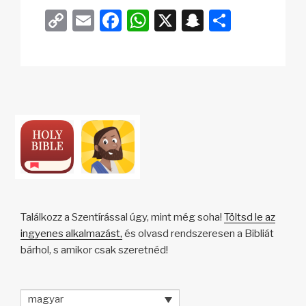
C
E
F
W
X
S
O
o
m
a
h
n
s
p
ail
c
at
a
sz
y
e
s
p
a
Li
b
A
c
m
n
o
p
h
e
k
o
p
at
g
k
Találkozz a Szentírással úgy, mint még soha!
Töltsd le az
ingyenes alkalmazást,
és olvasd rendszeresen a Bibliát
bárhol, s amikor csak szeretnéd!
magyar