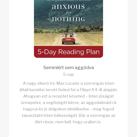
Semmiért sem aggódva
5 nap
A nagy sikerű író, Max Lucado a szorongás Isten
általi kezelési tervét fedezi fel a Filippi 4:4–8 alapján.
Ahogyan ezt a receptet követed – Isten jóságát
ünnepelve, a segítségét kérve, az aggodalmaid rá
hagyva és jó dolgokon elmélkedve – meg fogod
tapasztalni Isten békességét. Bár a szorongás az
élet része, nem kell, hogy uraljon is.