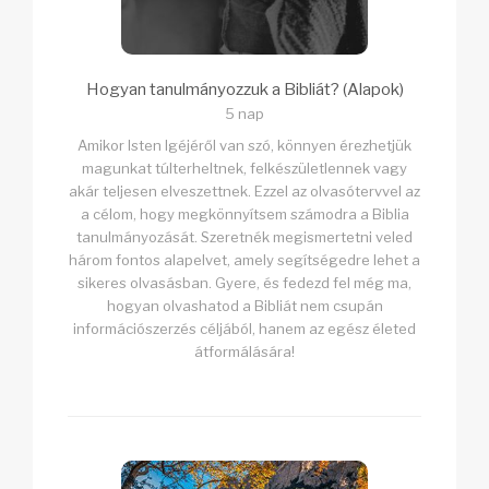
Hogyan tanulmányozzuk a Bibliát? (Alapok)
5 nap
Amikor Isten Igéjéről van szó, könnyen érezhetjük
magunkat túlterheltnek, felkészületlennek vagy
akár teljesen elveszettnek. Ezzel az olvasótervvel az
a célom, hogy megkönnyítsem számodra a Biblia
tanulmányozását. Szeretnék megismertetni veled
három fontos alapelvet, amely segítségedre lehet a
sikeres olvasásban. Gyere, és fedezd fel még ma,
hogyan olvashatod a Bibliát nem csupán
információszerzés céljából, hanem az egész életed
átformálására!