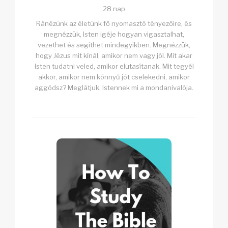
28 nap
Ránézünk az életünk fő nyomasztó tényezőire, és
megnézzük, Isten igéje hogyan vigasztalhat,
vezethet és segíthet mindegyikben. Megnézzük,
hogy Jézus mit kínál, amikor nem vagy jól. Mit akar
Isten tudatni veled, amikor elutasítanak. Mit tegyél
akkor, amikor nem könnyű jót cselekedni, amikor
aggódsz? Meglátjuk, Istennek mi a mondanivalója.