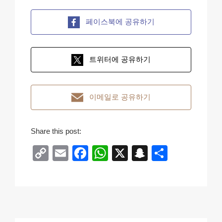
페이스북에 공유하기
트위터에 공유하기
이메일로 공유하기
Share this post:
C
E
F
W
X
S
S
o
m
a
h
n
h
p
ail
c
at
a
ar
y
e
s
p
e
Li
b
A
c