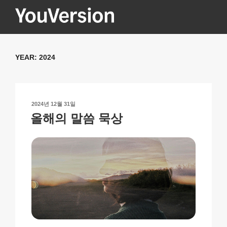
콘
텐
츠
YOUVERSION
Seeking God every day.
로
바
YEAR:
2024
로
가
기
작
2024년 12월 31일
성
올해의 말씀 묵상
일
자