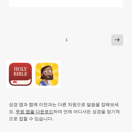
p
ail
c
at
a
ar
y
e
s
p
e
Li
b
A
c
n
o
p
h
Posts
다
페이지
1
k
o
p
at
음
pagination
k
쪽
성경 앱과 함께 이전과는 다른 차원으로 말씀을 접해보세
요.
무료 앱을 다운로드
하여 언제 어디서든 성경을 정기적
으로 접할 수 있습니다.