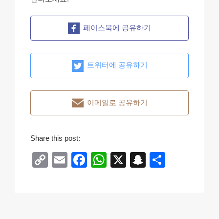
페이스북에 공유하기
트위터에 공유하기
이메일로 공유하기
Share this post:
C
E
F
W
X
S
S
o
m
a
h
n
h
p
ail
c
at
a
ar
y
e
s
p
e