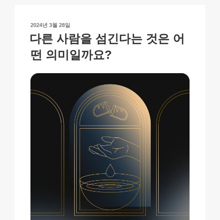
Li
b
A
c
n
o
p
h
작
2024년 3월 28일
k
o
p
at
성
다른 사람을 섬긴다는 것은 어
일
k
자
떤 의미일까요?