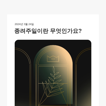
y
e
s
p
e
Li
b
A
c
n
o
p
h
작
2024년 3월 24일
k
o
p
at
성
종려주일이란 무엇인가요?
일
k
자