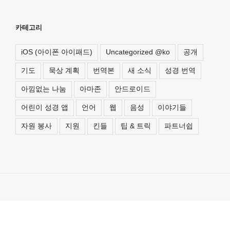
카테고리
iOS (아이폰 아이패드)
Uncategorized @ko
공개
기도
묵상 계획
번역본
새 소식
성경 번역
아낌없는 나눔
아마존
안드로이드
어린이 성경 앱
언어
웹
음성
이야기들
자원 봉사
지원
킨들
팁 & 트릭
파트너쉽