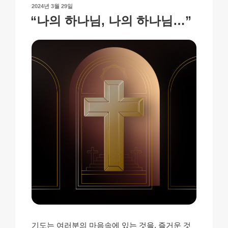
n
o
p
h
작
2024년 3월 29일
k
o
p
at
성
“나의 하나님, 나의 하나님…”
일
k
자
기도는 여러분의 마음속에 있는 것을, 즐거운 것