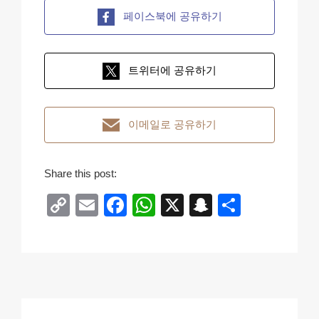
페이스북에 공유하기
트위터에 공유하기
이메일로 공유하기
Share this post:
C
E
F
W
X
S
S
o
m
a
h
n
h
p
ail
c
at
a
ar
y
e
s
p
e
Li
b
A
c