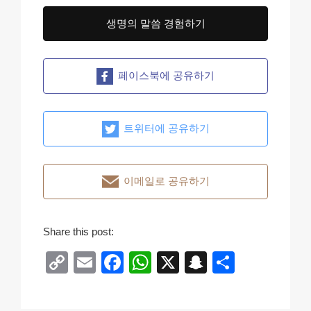
생명의 말씀 경험하기
페이스북에 공유하기
트위터에 공유하기
이메일로 공유하기
Share this post:
C
E
F
W
X
S
S
o
m
a
h
n
h
p
ail
c
at
a
ar