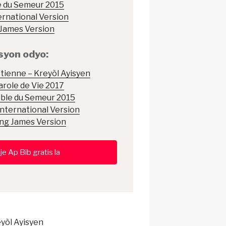
e du Semeur 2015
rnational Version
 James Version
syon odyo:
tienne – Kreyòl Ayisyen
arole de Vie 2017
ible du Semeur 2015
nternational Version
ing James Version
je Ap Bib gratis la
eyòl Ayisyen