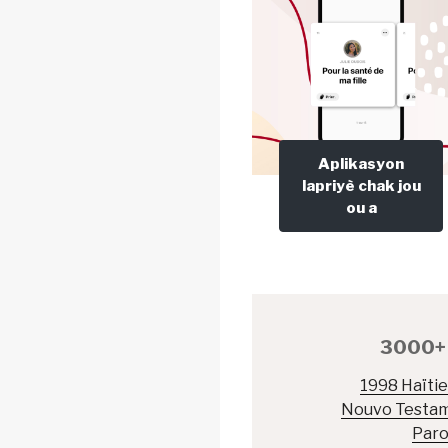
Aplikasyon
lapriyè chak jou
ou a
3000+ 
1998 Haïtie
Nouvo Testama
Paro