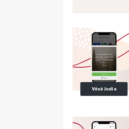
Vèsè Jodi a