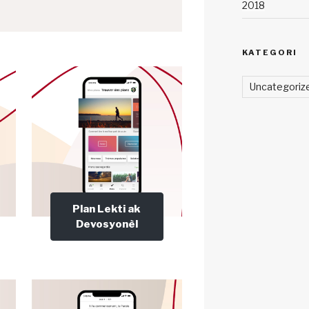
2018
KATEGORI
Uncategoriz
Plan Lekti ak
Devosyonèl