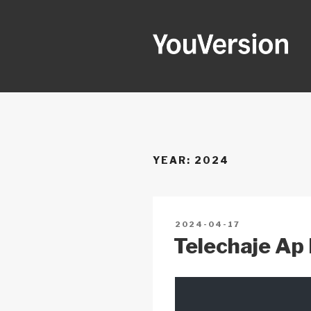
Skip
to
content
YOUVERSI
Seeking God every day.
YEAR:
2024
POSTED
2024-04-17
ON
Telechaje Ap B