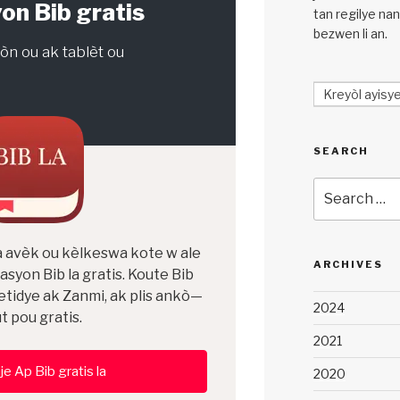
on Bib gratis
tan regilye na
bezwen li an.
òn ou ak tablèt ou
Kreyòl ayisy
SEARCH
Search
for:
 avèk ou kèlkeswa kote w ale
ARCHIVES
asyon Bib la gratis. Koute Bib
 etidye ak Zanmi, ak plis ankò—
2024
t pou gratis.
2021
je Ap Bib gratis la
2020