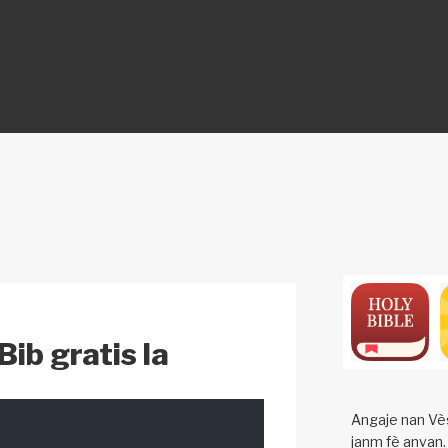
ON
ib gratis la
Angaje nan Vès
janm fè anvan