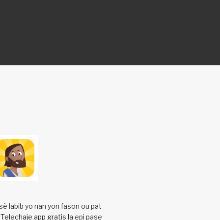
è labib yo nan yon fason ou pat
.
Telechaje app gratis la
epi pase