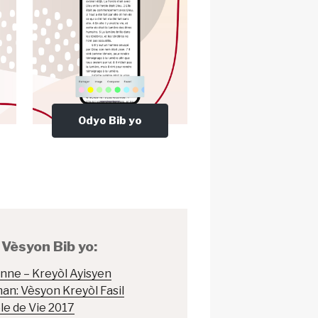
Odyo Bib yo
Vèsyon Bib yo:
nne – Kreyòl Ayisyen
n: Vèsyon Kreyòl Fasil
le de Vie 2017