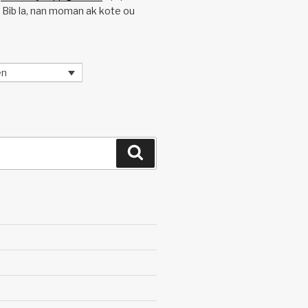
n Bib la, nan moman ak kote ou
en
Search