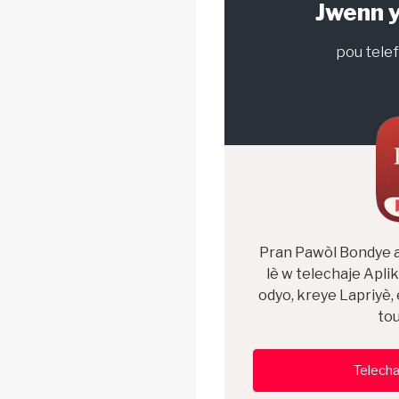
Jwenn y
pou telef
Pran Pawòl Bondye a
lè w telechaje Aplik
odyo, kreye Lapriyè,
tou
Telecha