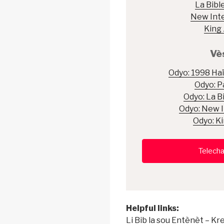
La Bibl
New Inte
King
Vè
Odyo: 1998 Haï
Odyo: P
Odyo: La B
Odyo: New I
Odyo: K
Telecha
Helpful links:
Li Bib la sou Entènèt – Kr