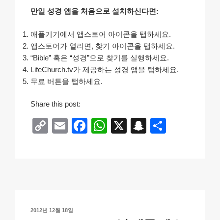
만일 성경 앱을 처음으로 설치하신다면:
애플기기에서 앱스토어 아이콘을 탭하세요.
앱스토어가 열리면, 찾기 아이콘을 탭하세요.
“Bible” 혹은 “성경”으로 찾기를 실행하세요.
LifeChurch.tv가 제공하는 성경 앱을 탭하세요.
무료 버튼을 탭하세요.
Share this post:
C
E
F
W
X
S
S
o
m
a
h
n
h
p
ail
c
at
a
ar
y
e
s
p
e
Li
b
A
c
n
o
p
h
작
2012년 12월 18일
성