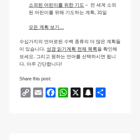
소외된 어린이를 위한 기도
– 전 세계 소외
된 어린이를 위해 기도하는 계획, 31일
모든 계획 보기…
수십가지의 언어로된 수백 종류의 더 많은 계획들
이 있습니다.
성경 읽기계획 전체 목록
을 확인해
보세요. 그리고 원하는 언어를 선택하시면 됩니
다. 아주 간단합니다!
Share this post:
C
E
F
W
X
S
S
o
m
a
h
n
h
p
ail
c
at
a
ar
y
e
s
p
e
Li
b
A
c