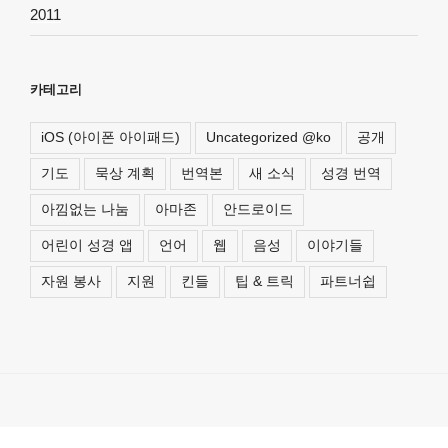
2011
카테고리
iOS (아이폰 아이패드)
Uncategorized @ko
공개
기도
묵상 계획
번역본
새 소식
성경 번역
아낌없는 나눔
아마존
안드로이드
어린이 성경 앱
언어
웹
음성
이야기들
자원 봉사
지원
킨들
팁 & 트릭
파트너쉽