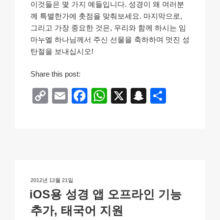
이것들은 몇 가지 예들입니다. 성경이 왜 여러분
께 특별한가에 촛점을 맞춰보세요. 마지막으로,
그리고 가장 중요한 것은, 우리와 함께 하시는 임
마누엘 하나님께서 주신 선물을 축하하며 멋진 성
탄절을 보내십시오!
Share this post:
C
E
F
W
X
S
S
o
m
a
h
n
h
p
ail
c
at
a
ar
y
e
s
p
e
Li
b
A
c
n
o
p
h
작
2012년 12월 21일
k
o
p
at
성
iOS용 성경 앱 오프라인 기능
일
k
자
추가, 태국어 지원