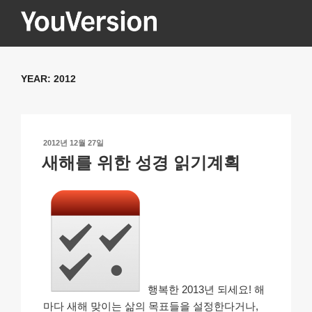
콘
텐
츠
YOUVERSION
Seeking God every day.
로
바
YEAR:
2012
로
가
기
작
2012년 12월 27일
성
새해를 위한 성경 읽기계획
일
자
행복한 2013년 되세요! 해
마다 새해 맞이는 삶의 목표들을 설정한다거나,