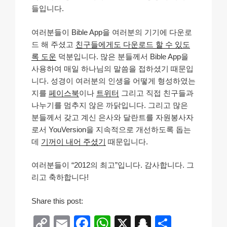
들입니다.
여러분들이 Bible App을 여러분의 기기에 다운로
드 해 주셨고
친구들에게도 다운로드 할 수 있도
록 도운
덕분입니다. 많은 분들께서 Bible App을
사용하여 매일 하나님의 말씀을 접하셨기 때문입
니다. 성경이 여러분의 인생을 어떻게 형성하였는
지를
페이스북
이나
트위터
그리고 직접 친구들과
나누기를 멈추지 않은 까닭입니다. 그리고 많은
분들께서 갖고 계신 은사와 달란트를 자원봉사자
로서 YouVersion을 지속적으로 개선하도록 돕는
데
기꺼이 내어 주셨기
때문입니다.
여러분들이 “2012의 최고”입니다. 감사합니다. 그
리고 축하합니다!
Share this post:
C
E
F
W
X
S
S