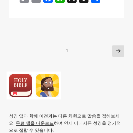
o
m
a
h
n
h
p
ail
c
at
a
ar
y
e
s
p
e
Li
b
A
c
n
o
p
h
Posts
다
페이지
1
k
o
p
at
음
pagination
k
쪽
성경 앱과 함께 이전과는 다른 차원으로 말씀을 접해보세
요.
무료 앱을 다운로드
하여 언제 어디서든 성경을 정기적
으로 접할 수 있습니다.