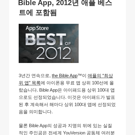
k
o
p
at
Bible App, 2012년 애플 베스
일
k
자
트에 포함됨
3년간 연속으로,
the Bible App
™이
애플의 “최상
위 앱” 목록
에 아이폰용 무료 앱 상위 100선에 올
랐습니다. Bible App은 아이패드용 상위 100대 앱
으로도 선정되었습니다. 이것은 아이패드가 발표
된 후 계속해서 해마다 상위 100대 앱에 선정되었
음을 의미합니다.
물론 Bible App의 성공과 지명의 뒤에 있는 실질
적인 주인공은 전세계 YouVersion 공동체 여러분