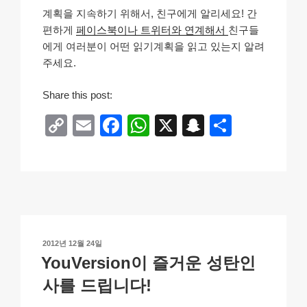
계획을 지속하기 위해서, 친구에게 알리세요! 간
편하게
페이스북이나 트위터와 연계해서
친구들
에게 여러분이 어떤 읽기계획을 읽고 있는지 알려
주세요.
Share this post:
C
E
F
W
X
S
S
o
m
a
h
n
h
p
ail
c
at
a
ar
y
e
s
p
e
Li
b
A
c
n
o
p
h
작
2012년 12월 24일
k
o
p
at
성
YouVersion이 즐거운 성탄인
일
k
자
사를 드립니다!