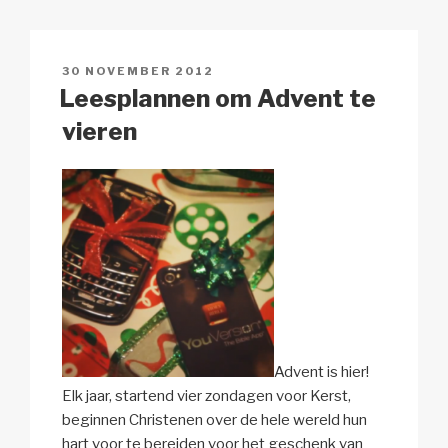
Li
b
A
c
n
o
p
h
GEPLAATST
30 NOVEMBER 2012
k
o
p
at
OP
Leesplannen om Advent te
k
vieren
Advent is hier!
Elk jaar, startend vier zondagen voor Kerst,
beginnen Christenen over de hele wereld hun
hart voor te bereiden voor het geschenk van