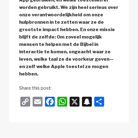
worden gebruikt. We zijn heel serieus over
onze verantwoordelijkheid om onze
hulpbronnen in te zetten waar ze de
grootste impact hebben. En onze missie
blijft de zelfde: Om zoveel mogelijk
mensen te helpen met de Bijbel in
interactie te komen, ongeacht waar ze
leven, welke taal ze de voorkeur geven—
en zelf welke Apple toestel ze mogen
hebben.
Share this post:
C
E
F
W
X
S
D
o
m
a
h
n
el
p
ail
c
at
a
e
y
e
s
p
n