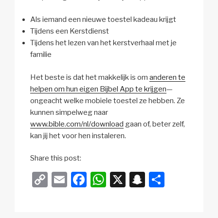
Als iemand een nieuwe toestel kadeau krijgt
Tijdens een Kerstdienst
Tijdens het lezen van het kerstverhaal met je
familie
Het beste is dat het makkelijk is om
anderen te
helpen om hun eigen Bijbel App te krijgen
—
ongeacht welke mobiele toestel ze hebben. Ze
kunnen simpelweg naar
www.bible.com/nl/download
gaan of, beter zelf,
kan jij het voor hen instaleren.
Share this post:
C
E
F
W
X
S
D
o
m
a
h
n
el
p
ail
c
at
a
e