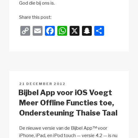
God die bij ons is.
o
Share this post:
x
C
E
F
W
X
S
D
a
o
m
a
h
n
el
n
d
p
ail
c
at
a
e
r
y
e
s
p
n
o
Li
b
A
c
l
o
n
o
p
h
n
GEPLAATST
21 DECEMBER 2012
k
o
p
at
OP
Bijbel App voor iOS Voegt
e
k
p
Meer Offline Functies toe,
r
Ondersteuning Thaise Taal
e
s
De nieuwe versie van de Bijbel App™ voor
c
iPhone, iPad, en iPod touch — versie 4.2 — is nu
r