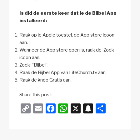
Is did de eerste keer dat je de Bijbel App
installeerd:
Raak op je Apple toestel, de App store icoon
aan.
Wanneer de App store open is, raak de Zoek
icoon aan.
Zoek “Bijbel”.
Raak de Bijbel App van LifeChurch.tv aan.
Raak de knop Gratis aan.
Share this post:
C
E
F
W
X
S
D
o
m
a
h
n
el
p
ail
c
at
a
e
y
e
s
p
n