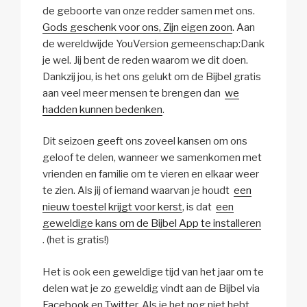
de geboorte van onze redder samen met ons.
Gods geschenk voor ons, Zijn eigen zoon
. Aan
de wereldwijde YouVersion gemeenschap:Dank
je wel. Jij bent de reden waarom we dit doen.
Dankzij jou, is het ons gelukt om de Bijbel gratis
aan veel meer mensen te brengen dan
we
hadden kunnen bedenken
.
Dit seizoen geeft ons zoveel kansen om ons
geloof te delen, wanneer we samenkomen met
vrienden en familie om te vieren en elkaar weer
te zien. Als jij of iemand waarvan je houdt
een
nieuw toestel krijgt voor kerst
, is dat
een
geweldige kans om de Bijbel App te installeren
. (het is gratis!)
Het is ook een geweldige tijd van het jaar om te
delen wat je zo geweldig vindt aan de Bijbel via
Facebook
en
Twitter
. Als je het nog niet hebt