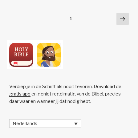
Li
b
A
c
n
o
p
h
Posts
Volg
Pagina
1
k
o
p
at
pagi
pagination
k
Verdiep je in de Schrift als nooit tevoren.
Download de
gratis app
en geniet regelmatig van de Bijbel, precies
daar waar en wanneer jij dat nodig hebt.
Nederlands