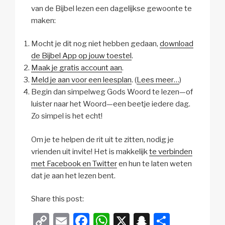
van de Bijbel lezen een dagelijkse gewoonte te
maken:
Mocht je dit nog niet hebben gedaan,
download
de Bijbel App op jouw toestel
.
Maak je gratis account aan
.
Meld je aan voor een leesplan
. (
Lees meer…
)
Begin dan simpelweg Gods Woord te lezen—of
luister naar het Woord—een beetje iedere dag.
Zo simpel is het echt!
Om je te helpen de rit uit te zitten, nodig je
vrienden uit invite! Het is makkelijk
te verbinden
met Facebook en Twitter
en hun te laten weten
dat je aan het lezen bent.
Share this post:
C
E
F
W
X
S
D