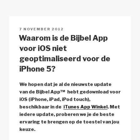
y
e
s
p
n
Li
b
A
c
n
o
p
h
GEPLAATST
7 NOVEMBER 2012
k
o
p
at
OP
Waarom is de Bijbel App
k
voor iOS niet
geoptimaliseerd voor de
iPhone 5?
We hopen dat je al de nieuwste update
van de Bijbel App™ hebt gedownload voor
iOS (iPhone, iPad, iPod touch),
beschikbaar in de
iTunes App Winkel
. Met
iedere update, proberen we je de beste
ervaring te brengen op de toestel van jou
keuze.