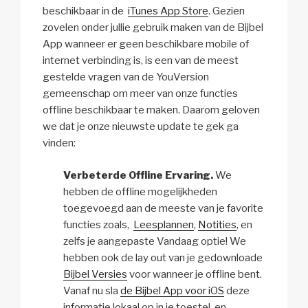
beschikbaar in de
iTunes App Store
. Gezien
i
zovelen onder jullie gebruik maken van de Bijbel
p
App wanneer er geen beschikbare mobile of
t
internet verbinding is, is een van de meest
i
gestelde vragen van de YouVersion
o
gemeenschap om meer van onze functies
n
offline beschikbaar te maken. Daarom geloven
we dat je onze nieuwste update te gek ga
vinden:
Verbeterde Offline Ervaring.
We
hebben de offline mogelijkheden
toegevoegd aan de meeste van je favorite
functies zoals,
Leesplannen
,
Notities
, en
zelfs je aangepaste Vandaag optie! We
hebben ook de lay out van je gedownloade
Bijbel Versies
voor wanneer je offline bent.
Vanaf nu sla
de Bijbel App voor iOS
deze
informatie lokaal op in je toestel, en