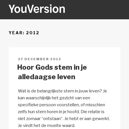
Naar
de
inhoud
YOUVERSION
Seeking God every day.
springen
YEAR:
2012
GEPLAATST
27 DECEMBER 2012
OP
Hoor Gods stem in je
alledaagse leven
Wat is de belangrijkste stem in jouw leven? Je
kan waarschijnlijk het gezicht van een
specifieke persoon voorstellen, of misschien
zelfs hun stem horen in je hoofd. Die relatie is
niet zomaar “ontstaan”. Je hebt er aan gewerkt.
Je vindt het de moeite waard.