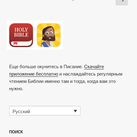
k
o
p
at
ть
pagination
стра
i
k
o
l
t
e
s
t
o
c
Еще больше окунитесь в Писание.
Скачайте
a
приложение бесплатно
и наслаждайтесь регулярным
p
чтением Библии именно там и тогда, когда вам это
s
нужно.
Русский
ПОИСК