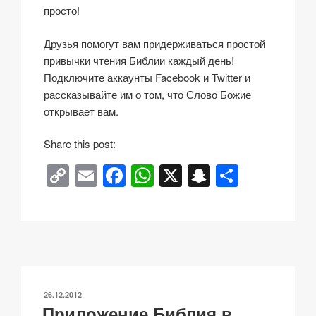
просто!
Друзья помогут вам придерживаться простой
привычки чтения Библии каждый день!
Подключите аккаунты Facebook и Twitter и
рассказывайте им о том, что Слово Божие
открывает вам.
Share this post:
C
E
F
W
X
S
О
o
m
a
h
n
тп
p
ail
c
at
a
р
y
e
s
p
а
Li
b
A
c
в
n
o
p
h
и
ОПУБЛИКОВАНО
26.12.2012
k
o
p
at
ть
Приложение Библия в